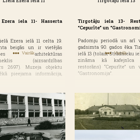
Lielā Ezera iela 11
Tirgotāju iela 13
 Ezera iela 11- Hasserta
Tirgotāju iela 13- Res
“Cepurīte” un “Gastronomi
Padomju periodā un arī v
elā Ezera ielā 11 celta 19.
gadsimta 90. gados ēka Tir
mta beigās un ir vietējās
Vairāk
Vairāk
ielā 13 (tolaik Strādnieku iel
īmes arhitektūras
zināma kā kafejnīca (
ineklis (aizsardzības
restorāns) “Cepurīte” un v
s 2697). Muzeja objektu
“Gastronomija”.
tēkā pieejama informācija,
ākotnēji gruntsgabala
“Cepurītes” durvis apmeklē
eki bija Hasserti, bet vēlāk
bija atvērtas vēl 20. gadsi
ms pārdots. Šo informāciju
gados, taču vēlāk res
prina pirkšanas–pārdošanas
slēgts.
, kurā norādīts, ka Natālija
rt, dzimusi Eisenberg-
Savukārt veikals “Gastron
, īpašumu pārdod Eduardam
visu padomju periodu da
iekam.
ēkas pirmajā stāvā. Ta
gadsimta pirmās puses
pirmais pašapkalpošanās v
rāfijas liecina, ka tolaik