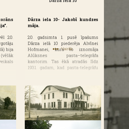
Dārza iela 10
torāns
Dārza iela 10- Jakobī kundzes
ja”.
māja.
ēl 20.
20. gadsimta 1. pusē īpašums
gotāju
Dārza ielā 10 piederēja Alvīnei
Vairāk
ā) bija
Hofmanei, kura to iznomāja
vēlāk
Alūksnes pasta–telegrāfa
eikals
kantorim. Tas ēkā atradās līdz
1931. gadam, kad pasta-telegrāfu
pārcēla uz jauno mājvietu O.
tājiem
Vācieša ielā 8. Turpmākajā
mta 90.
periodā, 1930. gados, ēka
torāns
periodikas slejās dēvēta kā Jakobī
māja. 1936. gada laikrakstā
“Malienas Ziņas” var lasīt
omija”
sludinājumu: “Ar 1936. gada 18.
rbojās
janvāri Dārza ielā 10 tiks rīkoti
s bija
saimniecības kursi, kuros varēs
eikals
apgūt silto, auksto, veģetāro