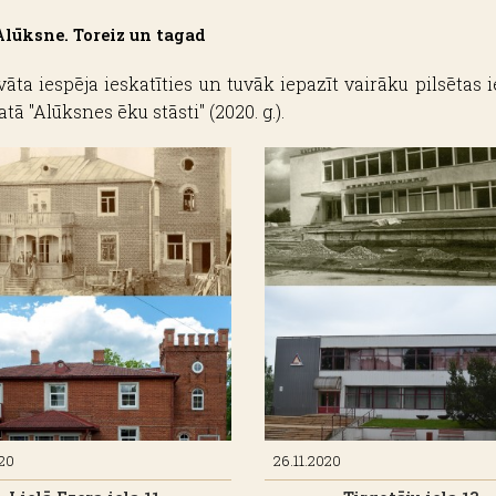
Alūksne. Toreiz un tagad
ta iespēja ieskatīties un tuvāk iepazīt vairāku pilsētas i
ā "Alūksnes ēku stāsti" (2020. g.).
020
26.11.2020