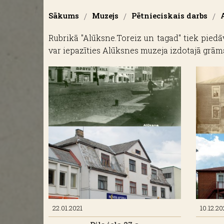
Sākums
/
Muzejs
/
Pētnieciskais darbs
/
Rubrikā "Alūksne.Toreiz un tagad" tiek piedāvā
var iepazīties Alūksnes muzeja izdotajā grāmat
22.01.2021
10.12.2