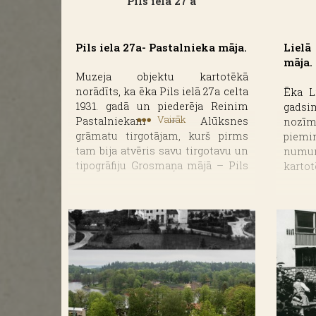
Pils iela 27 a
Pils iela 27a- Pastalnieka māja.
Lielā
māja.
Muzeja objektu kartotēkā
norādīts, ka ēka Pils ielā 27a celta
Ēka Li
1931. gadā un piederēja Reinim
gadsi
Vairāk
Pastalniekam – Alūksnes
noz
grāmatu tirgotājam, kurš pirms
piem
tam bija atvēris savu tirgotavu un
numur
tipogrāfiju Grosmaņa mājā – Pils
karto
ielā 23. 1926. gada novembrī
ka s
pilsētas domes sēdē tika
īpašni
nolemts, ka R. Pastalnieks var
īpašu
pārcelt “Malienas Ziņas”
apsti
drukātavu uz Marijas ielu 5, kur
līgums
viņš ierīkoja elektrisko grāmatu
Hasse
spiestuvi un galdniecību.
Vēver
Zvejn
1932. gadā veikala un tipogrāfijas
20. 
iekārtas R. Pastalnieks pārcēla uz
fotog