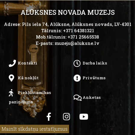
ALŪKSNES NOVADA MUZEJS
Adrese: Pils iela 74, Alūksne, Alūksnes novads, LV-4301
Tālrunis: +371 64381321
Mob.tālrunis: +371 25665538
E-pasts:
muzejs@aluksne.lv
Kontakti
Darba laiks
Kā nokļūt
Privātums
Piekļūstamības
Anketas
paziņojums
Mainīt sīkdatņu iestatījumus