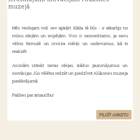
muzejā
Mēs veidojam vidi sev apkārt. Kāda tā būs - ir atkarīgs no
mūsu idejām un iespējām. Viss ir sasniedzams, ja savu
vēlmi formulē un izvirza mērķi un uzdevumus, kā to
realizēt.
Aicinām izteikt savas idejas, kādus jauninājumus un
inovācijas Jūs vēlētos redzēt un piedzīvot Alūksnes muzeja
piedāvājumā.
Paldies par atsaucību!
PILDĪT ANKETU