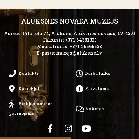
ALŪKSNES NOVADA MUZEJS
Adrese: Pils iela 74, Alūksne, Alūksnes novads, LV-4301
Tālrunis: +371 64381321
Mob.tālrunis: +371 25665538
E-pasts:
muzejs@aluksne.lv
Kontakti
Darba laiks
Kā nokļūt
Privātums
Piekļūstamības
Anketas
paziņojums