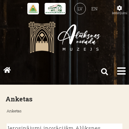
LV
EN
Iestatījumi
Anketas
Anketas
Ierosinājumi inovācijām Alūksnes