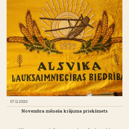
apjomīgi darbi veikti, cik lieli ir bijuši ieņēmumi un
izdevumi, atsevišķā sadaļā uzskaitīti arī parādnieki.
07.11.2020
Novembra mēneša krājuma priekšmets