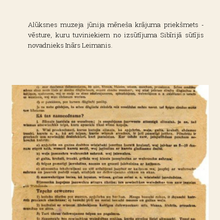
Alūksnes muzeja jūnija mēneša krājuma priekšmets -
vēsture, kuru tuviniekiem no izsūtījuma Sibīrijā sūtījis
novadnieks Inārs Leimanis.