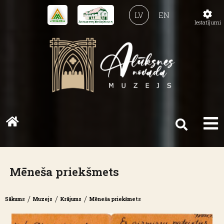
LV
EN
Iestatījumi
Mēneša priekšmets
/
/
/
Sākums
Muzejs
Krājums
Mēneša priekšmets