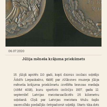
06.07.2020
Jūlija mēneša krājuma priekšmets
15. jūlijā apritēs 110 gadi, kopš dzimis izcilais soļotājs
Ādolfs Liepaskalns, tādēļ par Alūksnes muzeja jūlija
mēneša krājuma priekšmetu izvēlēta bronzas medaļa
(ANM 4018), kuru sportists izcīnījis 1937. gada 12.
septembrī Latvijas meistarsacīkstēs 25 kilometru
soļošanā. Cīņā par Latvijas meistara titulu šajās
sacensībās piedalījās četrpadsmit soļotāji. Starts tika dots