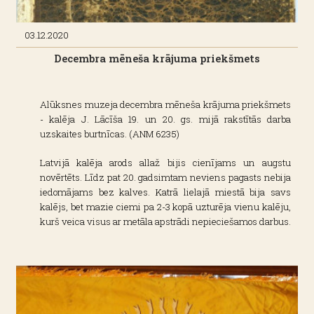
03.12.2020
Decembra mēneša krājuma priekšmets
Alūksnes muzeja decembra mēneša krājuma priekšmets
- kalēja J. Lācīša 19. un 20. gs. mijā rakstītās darba
uzskaites burtnīcas. (ANM 6235)
Latvijā kalēja arods allaž bijis cienījams un augstu
novērtēts. Līdz pat 20. gadsimtam neviens pagasts nebija
iedomājams bez kalves. Katrā lielajā miestā bija savs
kalējs, bet mazie ciemi pa 2-3 kopā uzturēja vienu kalēju,
kurš veica visus ar metāla apstrādi nepieciešamos darbus.
Par to, cik pieprasīts šis arods bijis Alūksnes pusē, liecina
Alūksnes muzeja krājumā glabātās Jaunlaicenes pagasta
kalēja J. Lācīša 19. un 20. gadsimta mijā rakstītās darba un
rēķinu uzskaites burtnīcas. Rūpīgi veiktajos pierakstos var
lasīt: kam un kad sniegti pakalpojumi, kādi un cik