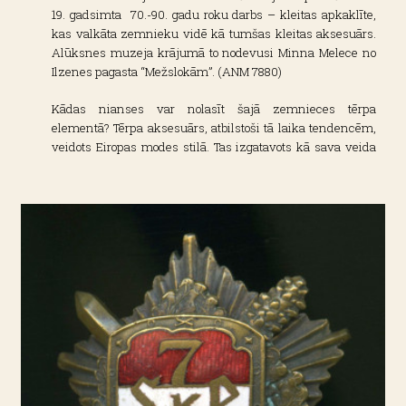
19. gadsimta 70.-90. gadu roku darbs – kleitas apkaklīte,
kas valkāta zemnieku vidē kā tumšas kleitas aksesuārs.
Alūksnes muzeja krājumā to nodevusi Minna Melece no
Ilzenes pagasta “Mežslokām”. (ANM 7880)
Kādas nianses var nolasīt šajā zemnieces tērpa
elementā? Tērpa aksesuārs, atbilstoši tā laika tendencēm,
veidots Eiropas modes stilā. Tas izgatavots kā sava veida
autordarbs, lai nebūtu vienāds divām atšķirīgām dāmām.
Lai gan zemnieku vidē apģērbi visbiežāk tika valkāti vai
pat stipri novalkāti, šis izskatās gluži kā jauns.
Krāšņais aksesuārs uzskatāmi vēsta, ka 19. gadsimta
nogalē mode aptvēra daudz plašākus sociālos slāņus. Arī
zemnieces, pēc smaga darba lauku sētā, atpūtas brīžos
pārtapa dāmās, mugurā velkot pašu darinātos tērpus.