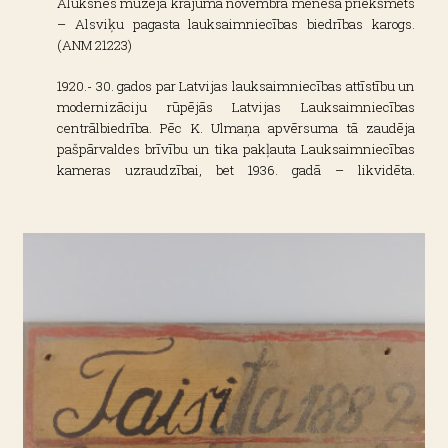
Alūksnes muzeja krājuma novembra mēneša priekšmets
– Alsviķu pagasta lauksaimniecības biedrības karogs.
(ANM 21223)
1920.- 30. gados par Latvijas lauksaimniecības attīstību un
modernizāciju rūpējās Latvijas Lauksaimniecības
centrālbiedrība. Pēc K. Ulmaņa apvērsuma tā zaudēja
pašpārvaldes brīvību un tika pakļauta Lauksaimniecības
kameras uzraudzībai, bet 1936. gadā – likvidēta.
Centrālbiedrības funkcijas pārņēma Latvijas
Lauksaimniecības kamera. 1936. gadā tika izdots likums
par lauksaimniecības biedrību dibināšanu katrā pagastā,
apvienojot līdz tam pastāvējušas dažādu nozaru biedrības.
Tādējādi visos pagastos tika nodibinātas apvienotas
lauksaimniecības biedrības ar vairākām sekcijām,
piemēram, zemkopības, lopkopības, būvniecības,
mājturības. Faktiski katrā pagastā tika izveidota neliela
lauksaimniecības kameras filiāle.
Alsviķu pagasta lauksaimniecības biedrības svinīgā
atkāšana.