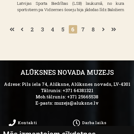
Latvijas Sporta Biedrības (LSB) laukumā, no kura
sportistiem pa Vidzemes šoseju bija jādodas līdz Baložiem
un atpakaļ. Pārliecinošu uzvaru sacensībās guva soļotājs
R. Krauliņš, tam sekoja P. Zeikats, bet kā trešais finišu
2
3
4
5
6
7
8
sasniedza Ā. Liepaskalns.
ALŪKSNES NOVADA MUZEJS
Adrese: Pils iela 74, Alūksne, Alūksnes novads, LV-4301
Tālrunis: +371 64381321
Mob.tālrunis: +371 25665538
E-pasts:
muzejs@aluksne.lv
Kontakti
Darba laiks