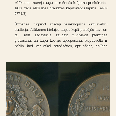
Alūksnes muzeja augusta mēneša krājuma priekšmets-
1930. gada Alūksnes draudzes kapusvētku lapiņa. (ANM
9774/3)
Šomēnes, turpinot spēcīgi iesakņojušos kapusvētku
tradīciju, Alūksnes Lielajos kapos kopā pulcējās tuvi un
tāli radi. Līdztekus zaudēto tuvinieku piemiņas
glabāšanai un kapu kopiņu aprūpēšanai, kapusvētki ir
brīdis, kad var atkal saredzēties, aprunāties, dalīties
priekos un bēdās.