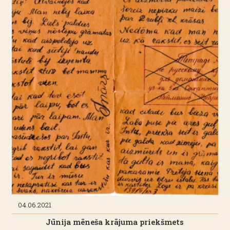
04.06.2021
Jūnija mēneša krājuma priekšmets