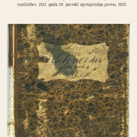
nozīmītes. 1921. gada 29. janvārī apstiprināja pirmo, 1923.
gada 12. maijā - otro, bet 1934. gada 20. februārī - trešo pulka
krūšu nozīmīti. No tās brīža vecās nozīmītes bija atļauts
nēsāt tikai tiem, kuri tās bija ieguvuši pirms jaunās
apstiprināšanas. Otrās nozīmītes pamatā ir piecstūraina
sudrabota metāla zvaigzne, uz kuras uzlikts tumši
oksidēts reljefs ozolzaru vainags. Uz vainaga krustojas
stilizēti zeltīti senlatvju šķēps un kaujas vāle. Virs tiem
uzlikts sarkanbaltsarkani emaljēts vairogs sudrabaina
metāla ierāmējumā. Uz vairoga uzraksts: "7.S.K.P. 1920/VI
19".