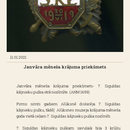
11.01.2021
Janvāra mēneša krājuma priekšmets
Janvāra mēneša krājuma priekšmets- 7. Siguldas
kājnieku pulka otrā nozīmīte. (ANM 1659)
Pirms simts gadiem Alūksnē dislocēja 7. Siguldas
kājnieku pulku, tādēļ Alūksnes muzeja krājuma mēneša
goda vietā ceļam 7. Siguldas kājnieku pulka nozīmīti.
7. Siguldas kājnieku pulkam savulaik bija 3 krūšu