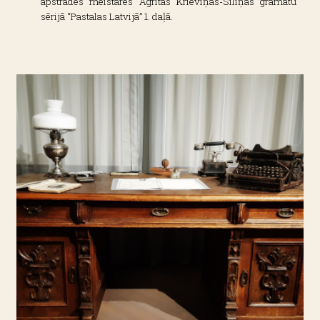
apstrādes meistares Agritas Krieviņas-Siliņas grāmatu
sērijā “Pastalas Latvijā” 1. daļā.