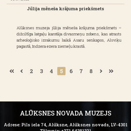
Jūlija mēneša krājuma priekšmets
Alūksnes muzeja jūlija mēneša krājuma priekšmets –
dižciltīga latgaļu karotāja divasmeņu zobens, kas atrasts
arheoloģisko izrakumu laikā Asaru senkapos, Alsviķu
pagastā, Indzera ezera ziemeļu krastā.
2
3
4
5
6
7
8
ALŪKSNES NOVADA MUZEJS
Adrese: Pils iela 74, Alūksne, Alūksnes novads, LV-4301
Tālrunis: +371 64381321