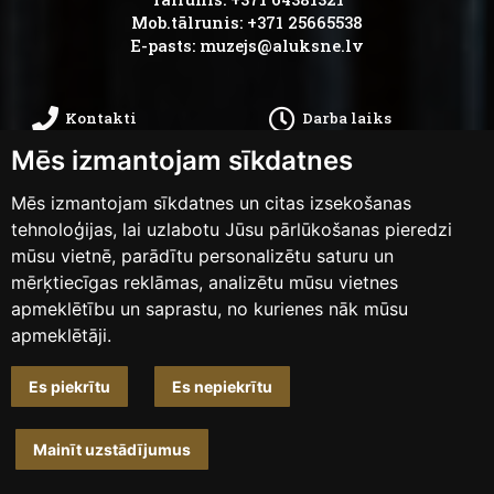
Mob.tālrunis: +371 25665538
E-pasts:
muzejs@aluksne.lv
Kontakti
Darba laiks
Mēs izmantojam sīkdatnes
Kā nokļūt
Privātums
Mēs izmantojam sīkdatnes un citas izsekošanas
Piekļūstamības
tehnoloģijas, lai uzlabotu Jūsu pārlūkošanas pieredzi
Anketas
mūsu vietnē, parādītu personalizētu saturu un
paziņojums
mērķtiecīgas reklāmas, analizētu mūsu vietnes
apmeklētību un saprastu, no kurienes nāk mūsu
apmeklētāji.
Mainīt sīkdatņu iestatījumus
Es piekrītu
Es nepiekrītu
Dizains un izstrāde
weblapa.lv
Mainīt uzstādījumus