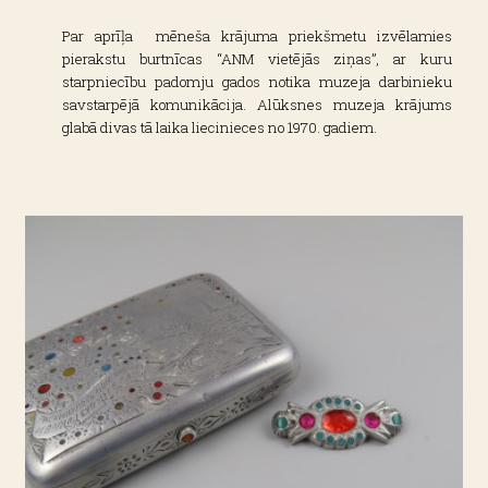
Par aprīļa mēneša krājuma priekšmetu izvēlamies
pierakstu burtnīcas “ANM vietējās ziņas”, ar kuru
starpniecību padomju gados notika muzeja darbinieku
savstarpējā komunikācija. Alūksnes muzeja krājums
glabā divas tā laika liecinieces no 1970. gadiem.