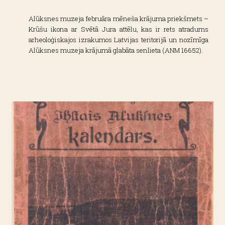
Alūksnes muzeja februāra mēneša krājuma priekšmets –
Krūšu ikona ar Svētā Jura attēlu, kas ir rets atradums
arheoloģiskajos izrakumos Latvijas teritorijā un nozīmīga
Alūksnes muzeja krājumā glabāta senlieta (ANM 16652).