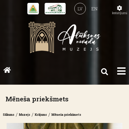
LV
EN
Iestatījumi
Mēneša priekšmets
/
/
/
Sākums
Muzejs
Krājums
Mēneša priekšmets