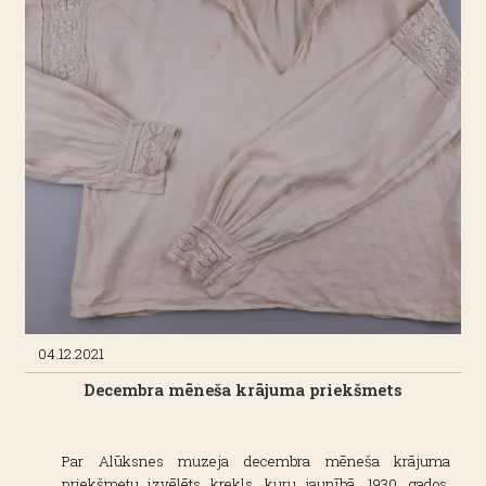
04.12.2021
Decembra mēneša krājuma priekšmets
Par Alūksnes muzeja decembra mēneša krājuma
priekšmetu izvēlēts krekls, kuru jaunībā, 1930. gados,