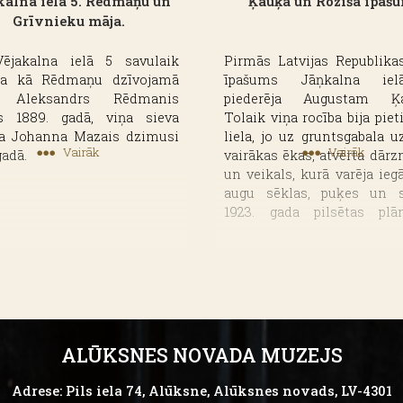
kalna iela 5. Rēdmaņu un
Ķauķa un Rozīša īpaš
Grīvnieku māja.
ējakalna ielā 5 savulaik
Pirmās Latvijas Republikas
a kā Rēdmaņu dzīvojamā
īpašums Jāņkalna ie
. Aleksandrs Rēdmanis
piederēja Augustam Ķa
s 1889. gadā, viņa sieva
Tolaik viņa rocība bija pie
ja Johanna Mazais dzimusi
liela, jo uz gruntsgabala u
Vairāk
Vairāk
gadā.
vairākas ēkas, atvērta dārz
un veikals, kurā varēja ieg
augu sēklas, puķes un s
1923. gada pilsētas pl
gruntsgabala iezīmētas 
ēkas, 1937. gada - piecas.
Latvijas Republikas laikā 
Jāņkalna ielā 40 pied
Augustam Ķauķim. Tolai
rocība bija pietiekami liela
gruntsgabala uzceltas va
ALŪKSNES NOVADA MUZEJS
ēkas, atvērta dārzniec
veikals, kurā varēja iegā
Adrese: Pils iela 74, Alūksne, Alūksnes novads, LV-4301
augu sēklas, puķes un s