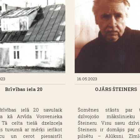
smē pret cilvēku dažādajām
1995. gadā par ieguld
ībām, lakoniski trāpīgajos
medicīnā saņēmis Triju Zv
sturojumos un viņa
ordeni. Profesors bija izv
īgumā”.
un līdzfinansējis Keggi-K
un profesora Kristapa Kegg
starptautiskai ortopē
izglītībai. Pateicoti
finansējumam, ASV stažē
apmēram 300 stipendiā
Latvijas un citām valstī
godu viņa tēva Jāņa 
leģendārajam braucien
023
16.05.2023
velosipēdu no Alūksne
Brīvības iela 20
OJĀRS ŠTEINERS
Jūrmalai, Kristaps Keggi k
profesoru Viktoru Kalnbērz
gadu sākumā izvei
starptautiskās riteņbrau
rīvības ielā 20 savulaik
Šomēnes stāsts par t
sacensības “Keggi Velo”.
a kā Arvīda Vosvenieka
dzīvojošo mākslinieku
 Tā celta tiešā dzelzceļa
Šteineru. Visu savu dzīvi
as tuvumā ar mērķi ierīkot
Šteiners ir domājis par 
īcu un cerot piesaistīt
pilsētu – Alūksni. Zīmī