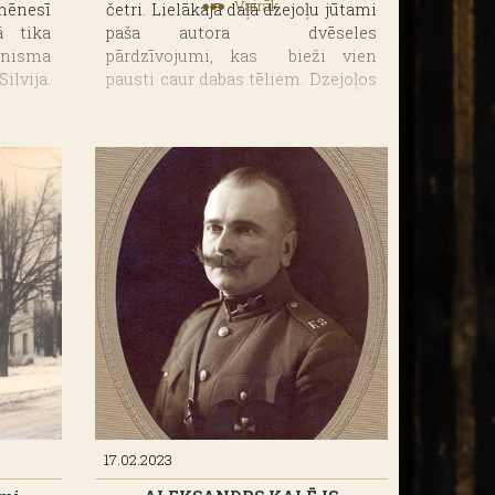
Vairāk
mēnesī
četri. Lielākajā daļā dzejoļu jūtami
ā tika
paša autora dvēseles
onisma
pārdzīvojumi, kas bieži vien
ilvija.
pausti caur dabas tēliem. Dzejoļos
iešanās
atspoguļojas arī Latvijas vēstures
un kultūrvēstures notikumi un
tradīcijas. A. Pelēcis rakstījis arī
īsprozu, kas apkopota piecās
grāmatās. Viņš tiek uzskatīts par
Jāņa Jaunsudrabiņa “Baltās
grāmatas” tradīcijas turpinātāju,
īpaši darbos “Alūksnes grāmata”
(1984) un “Puisiska dvēsele”
(1990), kurās stāstījis par savu
bērnību un jaunību.
17.02.2023