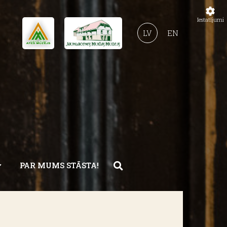
Iestatījumi
LV
EN
PAR MUMS STĀSTA!