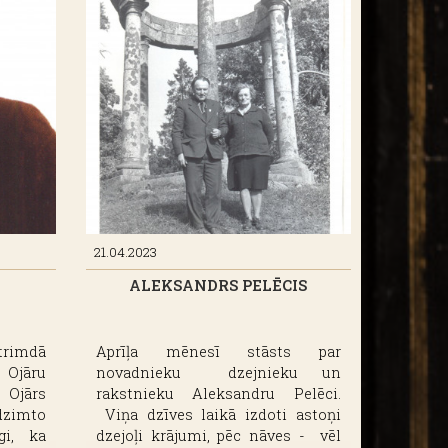
ījumu
aigžņu
eidojis
imball
i fondu
diskai
es šim
jušies
ti no
m. Par
Keggi
am ar
21.04.2023
s līdz
ALEKSANDRS PELĒCIS
opā ar
u 1990.
doja
kšanas
rimdā
Aprīļa mēnesī stāsts par
 Ojāru
novadnieku dzejnieku un
 Ojārs
rakstnieku Aleksandru Pelēci.
dzimto
Viņa dzīves laikā izdoti astoņi
gi, ka
dzejoļi krājumi, pēc nāves - vēl