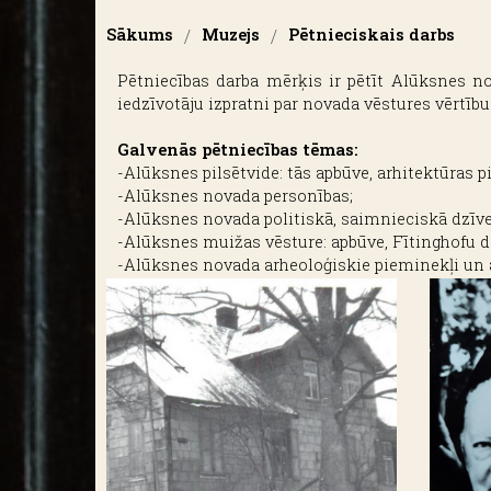
Sākums
/
Muzejs
/
Pētnieciskais darbs
Pētniecības darba mērķis ir pētīt Alūksnes n
iedzīvotāju izpratni par novada vēstures vērtī
Galvenās pētniecības tēmas:
-Alūksnes pilsētvide: tās apbūve, arhitektūras p
-Alūksnes novada personības;
-Alūksnes novada politiskā, saimnieciskā dzīve, 
-Alūksnes muižas vēsture: apbūve, Fītinghofu d
-Alūksnes novada arheoloģiskie pieminekļi un 
-7. Siguldas kājnieku pulks;
-Totalitāro režīmu īstenotās represijas.
2024.-2028. gada periodā prioritārās pētniec
-Alūksnes mozaīka;
-Dzirnavas Alūksnes novadā;
-Kapusvētku tradīcijas Alūksnes pusē;
-Alūksnes novada fotogrāfi;
-Ievērojami novadnieki.