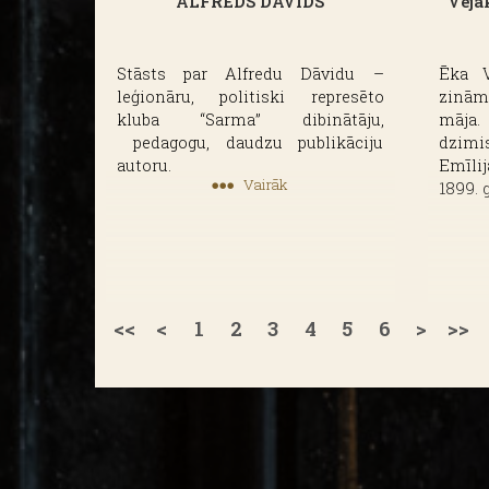
ALFRĒDS DĀVIDS
Vēja
Stāsts par Alfredu Dāvidu –
Ēka V
leģionāru, politiski represēto
zinām
kluba “Sarma” dibinātāju,
māja
pedagogu, daudzu publikāciju
dzimi
autoru.
Emīli
Vairāk
1899. 
<<
<
1
2
3
4
5
6
>
>>