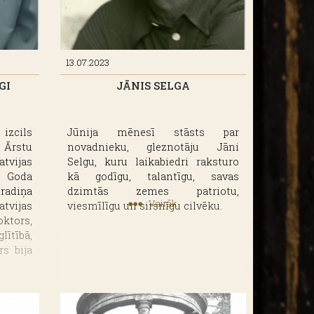
 kā arī sadzīves notikumus pilsētā.
13.07.2023
GI
JĀNIS SELGA
rsonu un izrakstu kartotēka, kā arī pa tēmām
izcils
Jūnija mēnesī stāsts par
 Ārstu
novadnieku, gleznotāju Jāni
tvijas
Selgu, kuru laikabiedri raksturo
 Goda
kā godīgu, talantīgu, savas
adiņa
dzimtās zemes patriotu,
Vairāk
vijas
viesmīlīgu un sirsnīgu cilvēku.
ktors,
ītībā,
rs bija
sperts
tavas
cijās,
āciju.