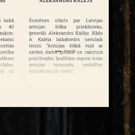
umi
ALEKSANDRS KALĒJS
 laikā
Šomēnes stāsts par Latvijas
lā 40
armijas štāba priekšnieku,
uķim.
ģenerāli Aleksandru Kalēju. Kāds
tiekami
A. Kalēja laikabiedrs savulaik
zceltas
teicis: “Armijas štābā viņš ar
Vairāk
niecība
savām darba spējām un rakstura
ādāties
pozitīvajām īpašībām ieguva visas
tādus.
armijas virsnieku nedalītas
ānā uz
simpātijas un cieņu".
četras
 Pirmās
īpašums
erēja
k viņa
, jo uz
irākas
ība un
dāties
tādus.