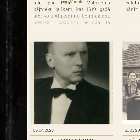
Vairāk
ielu par godu 1. Valmieras
ceļotā
kājnieku pulkam, kas 1919. gadā
bānīti
atbrīvoja Alūksni no lieliniekiem.
Savukārt padomju periodā tā
pārdēvēta par Komjaunatnes ielu.
06.04.2023
31.03.2