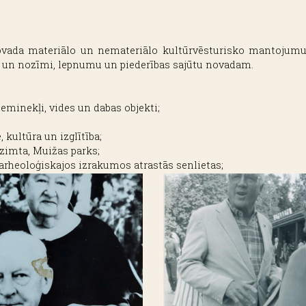
ovada materiālo un nemateriālo kultūrvēsturisko mantojumu, 
bu un nozīmi, lepnumu un piederības sajūtu novadam.
ieminekļi, vides un dabas objekti;
kultūra un izglītība;
zimta, Muižas parks;
arheoloģiskajos izrakumos atrastās senlietas;
ības tēmas: