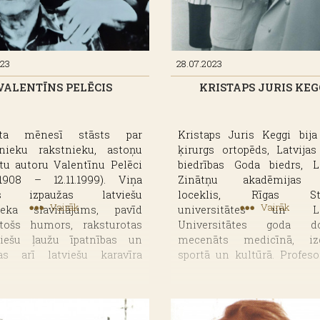
spēja lasīt dažādas pētnieciskā darba rubrikas.
īmīgas novada personības.
umu un organizāciju darbību, daudzveidīgās kultūras norises,
eiz un tagad" izzināt Alūksnes pilsētvidi.
023
28.07.2023
VALENTĪNS PELĒCIS
KRISTAPS JURIS KEG
teriālu kopums: nozares literatūra par dažādām tēmām, pe
sta mēnesī stāsts par
Kristaps Juris Keggi bija 
nieku rakstnieku, astoņu
ķirurgs ortopēds, Latvijas
tu autoru Valentīnu Pelēci
biedrības Goda biedrs, La
8.1908 – 12.11.1999). Viņa
Zinātņu akadēmijas
os izpaužas latviešu
loceklis, Rīgas Str
Vairāk
Vairāk
eka slavinājums, pavīd
universitātes un Lat
stošs humors, raksturotas
Universitātes goda do
iešu ļaužu īpatnības un
mecenāts medicīnā, izgl
tas arī latviešu karavīra
sportā un kultūrā. Profeso
as. Rakstnieks Uldis
starptautiski atzīts ek
nis atzinis, ka “Pelēča
gūžas un ceļa locī
ir viņa dzīvajā tiešajā tautas
endoprotezēšanas operā
, jaukajā humorā, humānajā
veicot gandrīz 20 000 oper