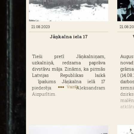
Mājas lapas sadaļā
Pētnieciskais darbs ir ie
Rubrikā
"Novadnieki iedvesmo" var
iepazīt noz
Rubrikā "Alūksnes mozaīka" atklāj dažādu uzņēm
Rubrikā "Alūksnes ēku stāsti 2" un "Alūksne. Tor
21.08.2023
21.08.2
Jāņkalna iela 17
Muzejā pieejams daudzveidīgs pētniecisko ma
strukturēti pētniecisko materiālu apkopojumi.
Tieši pretī Jāņkalniņam,
Augu
uzkalniņā, redzama paprāva
novad
divstāvu māja. Zināms, ka pirmās
grāma
Latvijas Republikas laikā
(14.0
īpašums Jāņkalna ielā 17
darb
Vairāk
piederēja Aleksandram
zemni
Aizpurītim.
dzirk
malēn
atklā
gait
Ģērma
spēks 
valodā