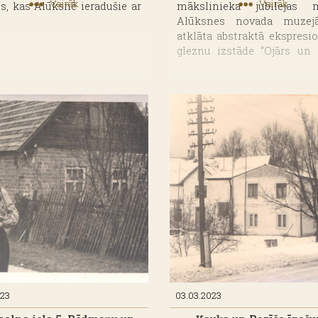
Vairāk
Vairāk
js, kas Alūksnē ieradušie ar
mākslinieka jubilejas 
.
Alūksnes novada muzej
atklāta abstraktā ekspresi
gleznu izstāde “Ojārs un S
Atgriešanās”, kas ir kā atgr
dzimtajā vietā.
023
03.03.2023