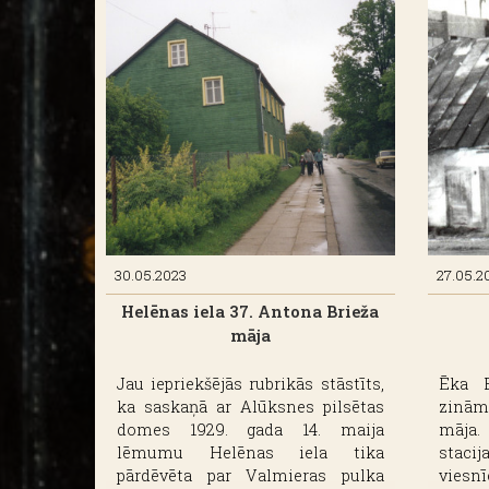
attiek
izdar
rak
paties
30.05.2023
27.05.2
Helēnas iela 37. Antona Brieža
māja
Jau iepriekšējās rubrikās stāstīts,
Ēka B
ka saskaņā ar Alūksnes pilsētas
zinām
domes 1929. gada 14. maija
māja.
lēmumu Helēnas iela tika
stacij
pārdēvēta par Valmieras pulka
viesn