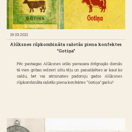
19.03.2021
Alūksnes rūpkombināta ražotās piena konfektes
“Gotiņa”
Pēc pastaigas Alūksnes ielās pavasara drēgnajās dienās
tā vien gribas iedzert siltu tēju un panašķēties ar kaut ko
saldu, bet vai atminaties padomju gados Alūksnes
rūpkombināta ražotās piena konfektes “Gotiņa” garšu?