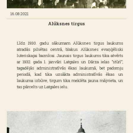
16.08.2021
Alūksnes tirgus
Līdz 1930. gadu sākumam Alūksnes tirgus laukums
atradās pilsētas centrā, blakus Alūksnes evaņģēliski
luteriskajai baznīcai. Jaunais tirgus laukums tika atvērts
ar 1932. gada 1. janvāri Latgales un Dārza ielas “stūrī”,
tagadējās administratīvās ēkas laukumā, bet padomju
periodā, kad tika uzsākta administratīvās ēkas un
laukuma izbūve, tirgum tika meklēta jauna mājvieta, un
tas pārcelts uz Latgales ielu.