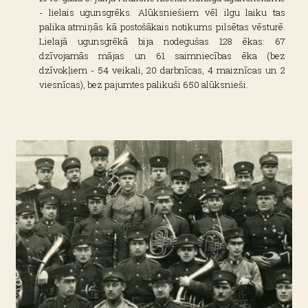
- lielais ugunsgrēks. Alūksniešiem vēl ilgu laiku tas
palika atmiņās kā postošākais notikums pilsētas vēsturē.
Lielajā ugunsgrēkā bija nodegušas 128 ēkas: 67
dzīvojamās mājas un 61 saimniecības ēka (bez
dzīvokļiem - 54 veikali, 20 darbnīcas, 4 maiznīcas un 2
viesnīcas), bez pajumtes palikuši 650 alūksnieši.