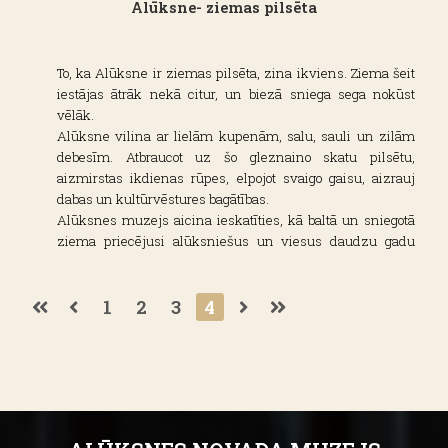
muzejam savulaik dalījās alūksnietis Ojārs Bērziņš, kurš
Alūksne- ziemas pilsēta
stāstīja, ka “A. Melderis bija zvejnieks un tirgotājs. Viņš
rentēja Alūksnes ezeru, bija labs ezera pārzinātājs,
saudzētājs un apsaimniekotājs, rūpējās par zivju krājumu
To, ka Alūksne ir ziemas pilsēta, zina ikviens. Ziema šeit
atjaunošanu un darba nodrošināšanu ezera apkārtnē
iestājas ātrāk nekā citur, un biezā sniega sega nokūst
dzīvojošajiem zvejniekiem. Meldera mājā Pils ielā 42 (šī
vēlāk.
ēka 2000. gados nojaukta) tika ierīkota tirgotava, kurā
Alūksne vilina ar lielām kupenām, salu, sauli un zilām
varēja iegādāties svaigas un žāvētas zivis, kā arī vēžus.
debesīm. Atbraucot uz šo gleznaino skatu pilsētu,
Nozvejotos repšus A. Melderis tirgoja ne tikai Alūksnē, bet
aizmirstas ikdienas rūpes, elpojot svaigo gaisu, aizrauj
arī Rīgā”.
dabas un kultūrvēstures bagātības.
Šobrīd Alūksnes novada administratīvajā teritorijā esošo
Alūksnes muzejs aicina ieskatīties, kā baltā un sniegotā
ezeru un upju apsaimniekošana (izņemot privātās
ziema priecējusi alūksniešus un viesus daudzu gadu
ūdenstilpes) ir pašvaldības aģentūra “ALJA” ziņā.
garumā.
Foto no Alūksnes muzeja arhīva un digitālā krājuma.
1
2
3
4