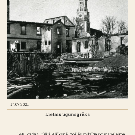
17.07.2021
Lielais ugunsgrēks
1940. gada 5. jūlijā Alūksnē izcēlās milzīga ugunsnelaime