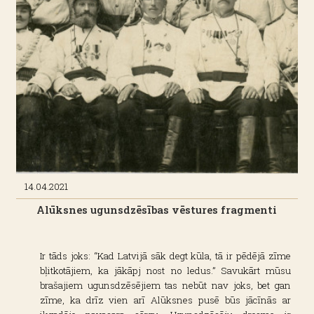
14.04.2021
Alūksnes ugunsdzēsības vēstures fragmenti
Ir tāds joks: “Kad Latvijā sāk degt kūla, tā ir pēdējā zīme
bļitkotājiem, ka jākāpj nost no ledus.” Savukārt mūsu
brašajiem ugunsdzēsējiem tas nebūt nav joks, bet gan
zīme, ka drīz vien arī Alūksnes pusē būs jācīnās ar