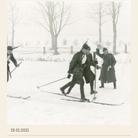
ezerā galvenokārt zvejoja līdakas, brekšus, raudas,
auslejus, repšus.
Periodikā uzslavēti arī veiksmīgākie lomi. Piemēram,
1956. gadā tās bija 12 un 13,6 kilogramus smagas līdakas.
Veiksme Alūksnes zvejniekus neatstāja arī citos ezeros.
Kādā no 1950. gadu laikraksta “Cīņa” rakstiem var lasīt, ka
valsts zvejas Alūksnes brigādes zvejniekiem Skrinam
un Morozovam Lubānas ezerā murdā bija ielīdis 48 kg
smags un 190 cm garš sams. Lai dabūtu to laivā, bija
jāaicina palīgā arī citi biedri.
Ieskatoties senākā pagātnē, jānorāda, ka 1920.- 30. gadu
aktīvākie zivju produkcijas tirgotāji Alūksnē bija O.
Veisters un A. Melderis. Jāpiebilst gan, ka O. Veisters
pamatā tirgojās ar “ne vietējo produkciju”, proti – siļķēm,
savukārt, A. Melderis – ar vietējo un paša pūlēm sazvejoto.
Tā laika sludinājumos var lasīt, ka O. Veisters siļķu
noliktavu ierīkoja Pils ielā 12, paša namā, savukārt
tirgotavu - tirgus laukumā (tolaik pie Ev. lut. baznīcas), kur
piedāvātas vairumā un mazumā 1/1 mucas un ½ mucas
Skotijas, Jarmuth, Tauku, Zviedru, Norvēģu un Holandes
15.01.2021
siļķes. Savukārt par A. Melderi atmiņās Alūksnes