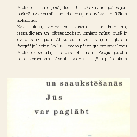
Alūksne ir īsta “copes” pilsēta. Te allaž aktīvi rosījušies gan
pašmāju zvejot mīļi, gan arī ciemiņi no tuvākas un tālākas
apkaimes.
Nav būtiski, ziema vai vasara - par brangiem,
iespaidīgiem un pārsteidzošiem lomiem mūsu pusē ir
dzirdēts ik gadu. Alūksnes muzeja krājuma glabātā
fotogrāfija liecina, ka 1960. gados pārsteigts par savu lomu
Alūksnes ezerā bija arī alūksnietis Imants. Fotogrāfijas otrā
pusē komentārs: “Asarītis vidējs – 1,8 kg. Lielākais
pārsteigums atklājās, zivi uzšķēržot. Tās vēderā atradu,
lūk, šo medaļu. Atkal viens neparasts notikums Alūksnes
ezerā!”
Par Alūksnes ezeru pirmās Latvijas Republikas laika
periodikā teikts: “Uz kāda garuma un platuma grāda
zemes virsū Alūksne atrodas, to pašreiz nevaru noteikt, jo
nav collstoka un arī laika uzmērīt. Pietiks ar to, ka viņa
atrodas pa kreiso roku uz Latvijas malu, skatoties pret
sauli. Alūksne ir Vidzemes Malienas lielākā ostas pilsēta,
jo pie Alūksnes pilsētas, kā brūtgāns pie bagātas brūtes
cieši pieglaužas lielais Alūksnes ezers, gar kura malām
novietoti tik daudz laivu steķi, ka uz tiem pietiktu vietas