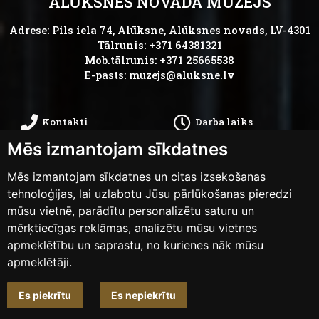
ALŪKSNES NOVADA MUZEJS
Adrese: Pils iela 74, Alūksne, Alūksnes novads, LV-4301
Tālrunis: +371 64381321
Mob.tālrunis: +371 25665538
E-pasts:
muzejs@aluksne.lv
Kontakti
Darba laiks
Mēs izmantojam sīkdatnes
Kā nokļūt
Privātums
Mēs izmantojam sīkdatnes un citas izsekošanas
Piekļūstamības
tehnoloģijas, lai uzlabotu Jūsu pārlūkošanas pieredzi
Anketas
mūsu vietnē, parādītu personalizētu saturu un
paziņojums
mērķtiecīgas reklāmas, analizētu mūsu vietnes
apmeklētību un saprastu, no kurienes nāk mūsu
apmeklētāji.
Mainīt sīkdatņu iestatījumus
Es piekrītu
Es nepiekrītu
Dizains un izstrāde