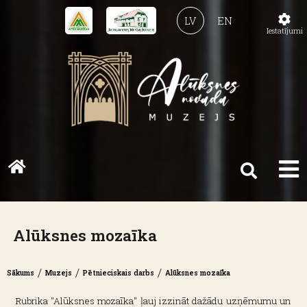
LV
EN
Iestatījumi
Alūksnes mozaīka
/
/
/
Sākums
Muzejs
Pētnieciskais darbs
Alūksnes mozaīka
Rubrika "Alūksnes mozaīka" ļauj izzināt dažādu uzņēmumu un