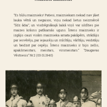
“Es būšu maiznieks! Patiesi, maizniekam nekad nav jāiet
lauka vētrā un negaisos, viņu nekad lietus neizmērcē
“līdz ādai”, un visdrēgnākajā laikā viņš var sildīties pie
maizes krāsns patīkamās uguns. Īstens maiznieks ir
izgājis cauri visām maiznieka amata pakāpēm, strādājis
par iesvērēju, par iejaucēju un mīcītāju, vārītāju, veidotāju
un beidzot par cepēju. Īstens maiznieks ir bijis zellis,
apakšmeistars, meistars, virsmeistars.” “Daugavas
Vēstnesis” Nr.2 (03.01.1940)