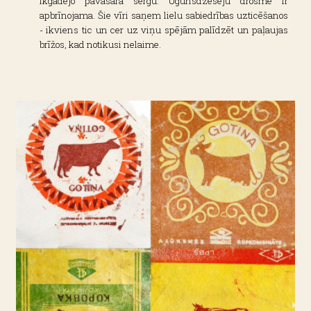
ikgadējo pavasara sērgu. Ugunsdzēsēju drosme ir
apbrīnojama. Šie vīri saņem lielu sabiedrības uzticēšanos
- ikviens tic un cer uz viņu spējām palīdzēt un paļaujas
brīžos, kad notikusi nelaime.