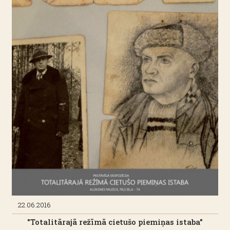
22.06.2016
"Totalitārajā režīmā cietušo piemiņas istaba"