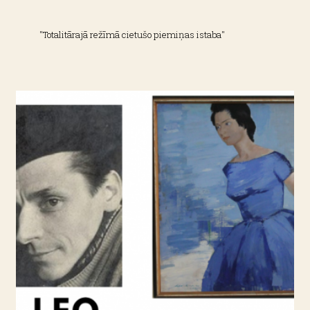
"Totalitārajā režīmā cietušo piemiņas istaba"