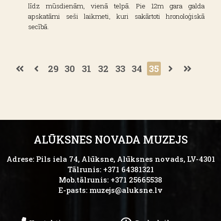
līdz mūsdienām, vienā telpā. Pie 12m gara galda
apskatāmi seši laikmeti, kuri sakārtoti hronoloģiskā
secībā.
29
30
31
32
33
34
35
ALŪKSNES NOVADA MUZEJS
Adrese: Pils iela 74, Alūksne, Alūksnes novads, LV-4301
Tālrunis: +371 64381321
Mob.tālrunis: +371 25665538
E-pasts:
muzejs@aluksne.lv