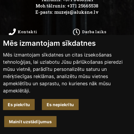
Mob.tālrunis: +371 25665538
E-pasts:
muzejs@aluksne.lv
Kontakti
Darba laiks
Mēs izmantojam sīkdatnes
Kā nokļūt
Privātums
Mēs izmantojam sīkdatnes un citas izsekošanas
Piekļūstamības
tehnoloģijas, lai uzlabotu Jūsu pārlūkošanas pieredzi
Anketas
mūsu vietnē, parādītu personalizētu saturu un
paziņojums
mērķtiecīgas reklāmas, analizētu mūsu vietnes
apmeklētību un saprastu, no kurienes nāk mūsu
apmeklētāji.
Mainīt sīkdatņu iestatījumus
Es piekrītu
Es nepiekrītu
Dizains un izstrāde
weblapa.lv
Mainīt uzstādījumus