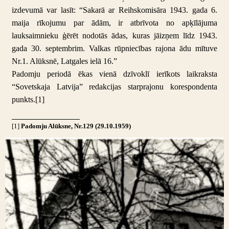
izdevumā var lasīt: “Sakarā ar Reihskomisāra 1943. gada 6.
maija rīkojumu par ādām, ir atbrīvota no apķīlājuma
lauksaimnieku ģērēt nodotās ādas, kuras jāizņem līdz 1943.
gada 30. septembrim. Valkas rūpniecības rajona ādu mītuve
Nr.1. Alūksnē, Latgales ielā 16.”
Padomju periodā ēkas vienā dzīvoklī ierīkots laikraksta
“Sovetskaja Latvija” redakcijas starprajonu korespondenta
punkts.
[1]
[1]
Padomju Alūksne, Nr.129 (29.10.1959)