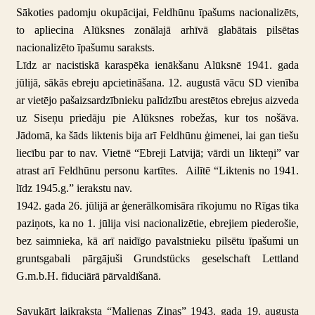
Sākoties padomju okupācijai, Feldhūnu īpašums nacionalizēts,
to apliecina Alūksnes zonālajā arhīvā glabātais pilsētas
nacionalizēto īpašumu saraksts.
Līdz ar nacistiskā karaspēka ienākšanu Alūksnē 1941. gada
jūlijā, sākās ebreju apcietināšana. 12. augustā vācu SD vienība
ar vietējo pašaizsardzībnieku palīdzību arestētos ebrejus aizveda
uz Siseņu priedāju pie Alūksnes robežas, kur tos nošāva.
Jādomā, ka šāds liktenis bija arī Feldhūnu ģimenei, lai gan tiešu
liecību par to nav. Vietnē “Ebreji Latvijā; vārdi un likteņi” var
atrast arī Feldhūnu personu kartītes. Ailītē “Liktenis no 1941.
līdz 1945.g.” ierakstu nav.
1942. gada 26. jūlijā ar ģenerālkomisāra rīkojumu no Rīgas tika
paziņots, ka no 1. jūlija visi nacionalizētie, ebrejiem piederošie,
bez saimnieka, kā arī naidīgo pavalstnieku pilsētu īpašumi un
gruntsgabali pārgājuši
Grundstücks geselschaft Lettland
G.m.b.H. fiduciārā pārvaldīšanā.
Savukārt laikraksta “Malienas Ziņas” 1943. gada 19. augusta