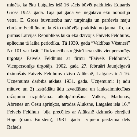
minēts, ka ēku Latgales ielā 16 sācis būvēt galdnieks Eduards
Gross 1927. gadā. Tajā pat gadā vēl negatavu ēku nopostīja
vētra. E. Gross būvniecību nav turpinājis un pārdevis māju
ebrejam Feldhūnam, kurš to uzbūvēja praktiski no jauna.
To, ka
pirmās Latvijas Republikas laikā ēkā dzīvojis Faivels Feldhuns,
apliecina tā laika periodika.
Tā 1939. gada “Valdības Vēstnesī”
Nr. 101 var lasīt; “Tirdzniecības reģistrā ierakstīts vienpersonīgs
tirgotājs Faivels Feldhuns ar firmu “Faivels Feldhuns”.
Vienpersonīgs tirgotājs. 1902. gada 27. februārī Jaunjelgavā
dzimušais Faivels Feldhuns dzīvo Alūksnē, Latgales ielā 16.
Uzņēmuma darbība atklāta 1931. gadā. Uzņēmumi: 1) ādu
mītuve un 2) izstrādātu ādu izvadāšana un lauksaimniecības
ražojumu uzpirkšana- atkalpārdošana Valkas, Madonas,
Abrenes un Cēsu apriņķos, atrodas Alūksnē, Latgales ielā 16.”
Feivels Feldhun bija precējies ar Alūksnē dzimušo ebrejieti
Haju (dzim. Burstein), 1931. gadā viņiem piedzima dēls
Rafaels.