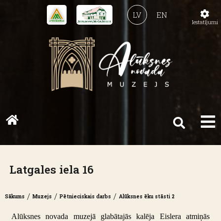
LV
EN
Iestatījumi
Latgales iela 16
/
/
/
Sākums
Muzejs
Pētnieciskais darbs
Alūksnes ēku stāsti 2
Alūksnes novada muzejā glabātajās kalēja Eislera atmiņās