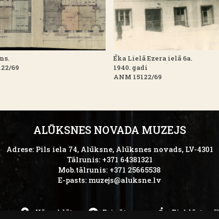
ns.
Ēka Lielā Ezera ielā 6a.
22/69
1940. gadi
ANM 15122/69
ALŪKSNES NOVADA MUZEJS
Adrese: Pils iela 74, Alūksne, Alūksnes novads, LV-4301
Tālrunis: +371 64381321
Mob.tālrunis: +371 25665538
E-pasts:
muzejs@aluksne.lv
ks
Kā nokļūt
Privātums
Piekļūstamī