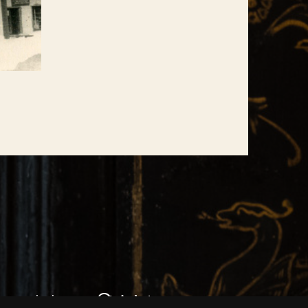
bas paziņojums
Anketas