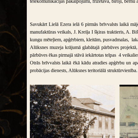
telekomunikācijas pakalpojumi, frizētava, biroji, bērn
Savukārt Lielā Ezera ielā 6 pirmās brīvvalsts laikā mā
manufaktūras veikals, J. Kreiļa I šķiras traktieris, A. 
kungu mēteļiem, apģērbiem, kleitām, pusvadmalas, lakat
Alūksnes muzeja krājumā glabātajā pārbūves projektā, k
pārbūves ēkas pirmajā stāvā iekārtotas telpas 4 veikalie
Otrās brīvvalsts laikā ēkā kādu atradies apģērbu un ap
probācijas dienests, Alūksnes teritoriālā struktūrvienība.