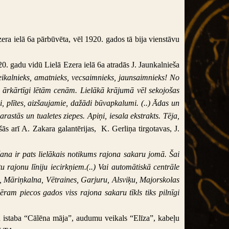
era ielā 6a pārbūvēta, vēl 1920. gados tā bija vienstāvu
. gadu vidū Lielā Ezera ielā 6a atradās J. Jaunkalnieša
ikalnieks, amatnieks, vecsaimnieks, jaunsaimnieks! No
 ārkārtīgi lētām cenām. Lielākā krājumā vēl sekojošas
ni, plītes, aizšaujamie, dažādi būvapkalumi. (..) Ādas un
stās un tualetes ziepes. Apiņi, iesala ekstrakts. Tēja,
šās arī A. Zakara galantērijas, K. Gerliņa tirgotavas,
J.
šana ir pats lielākais notikums rajona sakaru jomā. Šai
 rajonu līniju iecirkņiem.(..)
Vai automātiskā centrāle
s, Māriņkalna, Vētraines, Garjuru, Alsviķu, Majorskolas
am piecos gados viss rajona sakaru tīkls tiks pilnīgi
u istaba “Cālēna māja”, audumu veikals “Elīza”, kabeļu