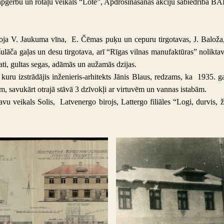
u apģērbu un rotaļu veikals “Lote”, Apdrošināšanas akciju sabiedrība B
joja V. Jaukuma vīna, E. Čēmas puķu un cepuru tirgotavas, J. Baloža, H.
Bišulāča gaļas un desu tirgotava, arī “Rīgas vilnas manufaktūras” nolikta
i, gultas segas, adāmās un aužamās dzijas.
uru izstrādājis inženieris-arhitekts Jānis Blaus, redzams, ka 1935. ga
m, savukārt otrajā stāvā 3 dzīvokļi ar virtuvēm un vannas istabām.
avu veikals Solis,
Latvenergo birojs, Lattergo filiāles “Logi, durvis, 