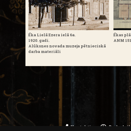
Ēka Lielā Ezera ielā 6a.
Ēkas plā
1920. gadi.
ANM 151
Alūksnes novada muzeja pētnieciskā
darba materiāli
Kontakti
Darba lai