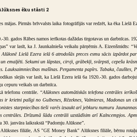
Alūksnes ēku stāsti 2
 mājas. Pirmās brīvvalsts laika fotogrāfijās var redzēt, ka ēka Lielā Ez
.-30. gados Rābes namos ierīkotas dažādas tirgotavas un darbnīcas. 1920
ņas” var lasīt, ka J. Jaunkalnieša veikalu pārņēmis A. Eizenšmidts:
“Ve
 Alūksnē Lielā Ezera ielā 6 atrodošās preces esmu sācis izpārdot par
un emaljēti. Sekumi un lāpstas, cirvji, grābekļi, svārpsti, cepešu krās
 Lauksaimniecības mašīnas. Pergamenta papīrs. Tabaka, čaulītes, Para
odikas slejās var lasīt, ka Lielā Ezera ielā 6a 1920.-30. gados darboju
u cepuru veikals un darbnīca.
ā telefonu centrāle.
“Alūksnes automātiskās telefona centrāles ierīko
ms ir krietni palīgi no Gulbenes, Rēzeknes, Valmieras, Madonas un citu
efonistes starpniecības tieši varēs izsaukt arī jebkuru numuru Jaunanna
 centrāles. Drīzumā šādu centrāli uzstādīsim arī Kalncempjos. Apmēr
ada 30. janvāra laikrakstā “Padomju Alūksne”.
Alūksnes filiāle
,
AS "GE Money Bank" Alūksnes filiāle,
bērnu rotaļ