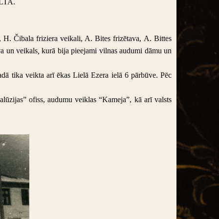
ALTA.
 Čibala friziera veikali, A. Bites frizētava, A. Bittes
va un veikals
,
kurā bija pieejami vilnas audumi dāmu un
dā tika veikta arī ēkas Lielā Ezera ielā 6 pārbūve. Pēc
žalūzijas” ofiss, audumu veiklas “Kameja”, kā arī valsts