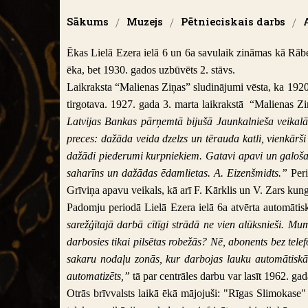
Sākums
/
Muzejs
/
Pētnieciskais darbs
/
Ēkas Lielā Ezera ielā 6 un 6a savulaik zināmas kā Rābes
ēka, bet 1930. gados uzbūvēts 2. stāvs.
Laikraksta “Malienas Ziņas” sludinājumi vēsta, ka 1920
tirgotava. 1927. gada 3. marta laikrakstā “Malienas Zi
Latvijas Bankas pārņemtā bijušā Jaunkalnieša veikalā
preces: dažāda veida dzelzs un tērauda katli, vienkārši 
dažādi piederumi kurpniekiem. Gatavi apavi un galošas.
saharīns un dažādas ēdamlietas. A. Eizenšmidts.”
Peri
Grīviņa apavu veikals, kā arī
F. Kārklis un V. Zars kung
Padomju periodā Lielā Ezera ielā 6a atvērta automātisk
sarežģītajā darbā cītīgi strādā ne vien alūksnieši. Mu
darbosies tikai pilsētas robežās? Nē, abonents bez tel
sakaru nodaļu zonās, kur darbojas lauku automātiskās
automatizēts,”
tā par centrāles darbu var lasīt 1962. g
Otrās brīvvalsts laikā ēkā mājojuši:
"Rīgas Slimokase" 