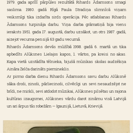
1979. gada aprīlī pārpūles rezultātā Rihards Ādamsons smagi
saslima. 1980. gadā Rīgā Paula Stradiņa slimnīcā viņam
veiksmīgi tika izdarīta sirds operācija. Pēc atlabšanas Rihards
Ādamsons turpināja darbu. Viņa darba grāmatiņā bija viens
ieraksts 1951. gada 17. augustā, darbu uzsākot, un otrs 1987. gadā,
aizejot vecuma pensijā 63 gadu vecumā.
Rihards Ādamsons devās mūžībā 1998. gadā 6. martā un tika
apbedīts Alūksnes Lielajos kapos, 1. vārtos, pa kreisi no akas.
Kapa vietā uzstādīta tēlnieka, bijušā mūzikas skolas audzēkņa
Aināra Zelča darināts piemineklis.
Ar pirmo darba dienu Rihards Ādamsons savu darbu Alūksnē
sāka droši, zinoši, pārliecinoši, cilvēcīgi un sevi nesaudzējot ne
brīdi, ne mirkli, sevi atdodot mūzikai, Alūksnes pilsētas un rajona
kultūras izaugsmei, Alūksnes vārdu darot zināmu visā Latvijā
un ari ārpus tās robežām — Igaunijā, Lietuvā, Krievijā.