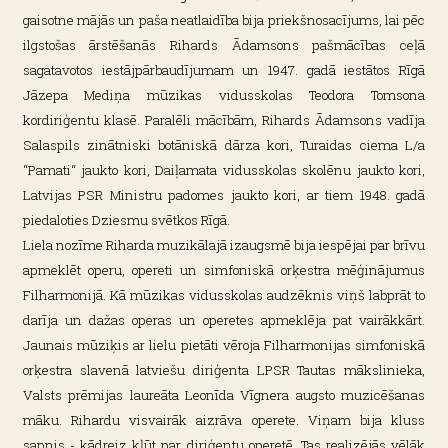
gaisotne mājās un paša neatlaidība bija priekšnosacījums, lai pēc
ilgstošas ārstēšanās Rihards Ādamsons pašmācības ceļā
sagatavotos iestājpārbaudījumam un 1947. gadā iestātos Rīgā
Jāzepa Mediņa mūzikas vidusskolas Teodora Tomsona
kordiriģentu klasē. Paralēli mācībām, Rihards Ādamsons vadīja
Salaspils zinātniski botāniskā dārza kori, Turaidas ciema L/a
“Pamati“ jaukto kori, Daiļamata vidusskolas skolēnu jaukto kori,
Latvijas PSR Ministru padomes jaukto kori, ar tiem 1948. gadā
piedaloties Dziesmu svētkos Rīgā.
Liela nozīme Riharda muzikālajā izaugsmē bija iespējai par brīvu
apmeklēt operu, opereti un simfoniskā orķestra mēģinājumus
Filharmonijā. Kā mūzikas vidusskolas audzēknis viņš labprāt to
darīja un dažas operas un operetes apmeklēja pat vairākkārt.
Jaunais mūziķis ar lielu pietāti vēroja Filharmonijas simfoniskā
orķestra slavenā latviešu diriģenta LPSR Tautas mākslinieka,
Valsts prēmijas laureāta Leonīda Vīgnera augsto muzicēšanas
māku. Rihardu visvairāk aizrāva operete. Viņam bija kluss
sapnis - kādreiz kļūt par diriģentu operetē. Tas realizējās vēlāk