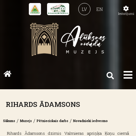
LV
EN
Iestatījumi
RIHARDS ĀDAMSONS
/
/
/
Sākums
Muzejs
Pētnieciskais darbs
Novadnieki iedvesmo
Rihards Ādamsons dzimis Valmieras apriņķa Ķoņu ciemā