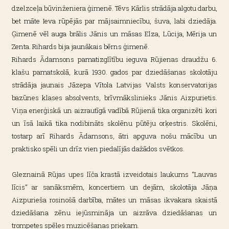
dzelzceļa būvinženiera ģimenē. Tēvs Kārlis strādāja algotu darbu,
bet māte Ieva rūpējās par mājsaimniecību, šuva, labi dziedāja.
Ģimenē vēl auga brālis Jānis un māsas Elza, Lūcija, Mērija un
Zenta. Rihards bija jaunākais bērns ģimenē.
Rihards Ādamsons pamatizglītību ieguva Rūjienas draudžu 6.
klašu pamatskolā, kurā 1930. gados par dziedāšanas skolotāju
strādāja jaunais Jāzepa Vītola Latvijas Valsts konservatorijas
bazūnes klases absolvents, brīvmākslinieks Jānis Aizpurietis.
Viņa enerģiskā un aizrautīgā vadībā Rūjienā tika organizēti kori
un īsā laikā tika nodibināts skolēnu pūtēju orķestris. Skolēni,
tostarp arī Rihards Ādamsons, ātri apguva nošu mācību un
praktisko spēli un drīz vien piedalījās dažādos svētkos.
Gleznainā Rūjas upes līča krastā izveidotais laukums “Lauvas
līcis” ar sanāksmēm, koncertiem un dejām, skolotāja Jāņa
Aizpurieša rosinošā darbība, mātes un māsas ikvakara skaistā
dziedāšana zēnu iejūsmināja un aizrāva dziedāšanas un
trompetes spēles muzicēšanas priekam.