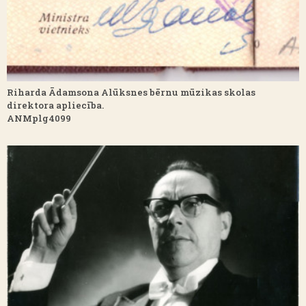
Riharda Ādamsona Alūksnes bērnu mūzikas skolas
direktora apliecība.
ANMplg4099