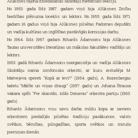
Alūksnes rajona dziedāšanas skolotāju metodisko sekciju.
No 1953. gada līdz 1987. gadam viņš bija Alūksnes Zinību
biedrības plēnuma loceklis un lektors. No 1955. gada līdz 1971.
gadam 16 gadus viņš bija Alūksnes pilsētas Padomes deputāts
un vadīja kultūras un izglītības pastāvīgās komisijas darbu.
No 1964. līdz 1967. gadam Rihards Ādamsons bija Alūksnes
Tautas universitātes literatūras un mākslas fakultātes vadītājs un
lektors.
1953. gadā Rihards Ādamsons noorganizēja un vadīja Alūksnes
Skolotāju nama simfonisko orķestri, ar kuru iestudēja M.
Matvejeva opereti "Kopā ar tevi?” (1954. gads), A. Rozenbergas
baletu "Mārīte un viņas draugi" (1957. gads) un Johana Štrausa
vakara spēli "Pie skaistās, zilās Donavas" orķestra partiju (1963.
gads).
Rihards Ādamsons visu savu darba mūžu kopa ar saviem
orķestriem piedalījās pilsētas tradīciju pasākumos: valsts
svētkos, bērnības, pilngadības, sporta svētkos un mirušo
piemiņas dienās.