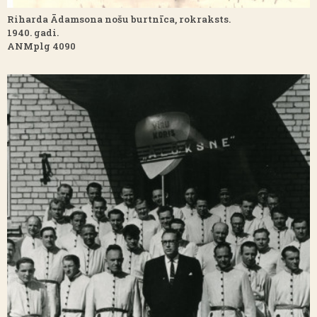
Riharda Ādamsona nošu burtnīca, rokraksts.
1940. gadi.
ANMplg 4090