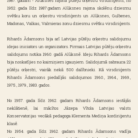
1987. gadam - Alūksnes rajona pūtēju orķestru virsdiriģents, no
1952. gada līdz 1987.gadam Alūksnes rajona skolēnu dziesmu
svētku koru un orķestru virsdiriģents un Alūksnes, Gulbenes,
Madonas, Valkas, Valmieras zonu dziesmu svētku virsdiriģents.
Rihards Ādamsons bija arī Latvijas pūtēju orķestru salidojumu
idejas iniciators un organizators. Pirmais Latvijas pūtēju orķestru
salidojums notika 1960. gadā Alūksnē. I
deju Rihards Ādamsons
bija noskatījies no kaimiņiem igauņiem. Salidojumā sabrauca 22
pūtēju orķestri, vairāk nekā 500 dalībnieki. K
ā virsdiriģents
Rihards Ādamsons piedalījās salidojumos 1960., 1964., 1969.,
1975., 1979., 1983. gados.
No 1957. gada līdz 1962. gadam Rihards Ādamsons iestājās
neklātienē, lai mācītos Jāzepa Vītola Latvijas valsts
Konservatorijas vecākā pedagoga Klementa Mediņa kordiriģentu
klasē.
No 1954. gada līdz 1962. gadam Rihards Ādamsons vadīja