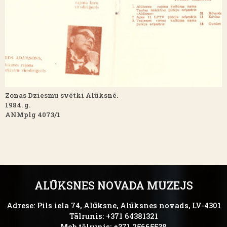
Zonas Dziesmu svētki Alūksnē.
1984. g.
ANMplg 4073/1
ALŪKSNES NOVADA MUZEJS
Adrese: Pils iela 74, Alūksne, Alūksnes novads, LV-4301
Tālrunis: +371 64381321
Mob.tālrunis: +371 25665538