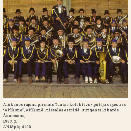
Alūksnes rajona pirmais Tautas kolektīvs - pūtēju orķestris
“Alūksne”, Alūksnē Pilssalas estrādē. Diriģents Rihards
Ādamsons,
1983. g.
ANMplg 4108