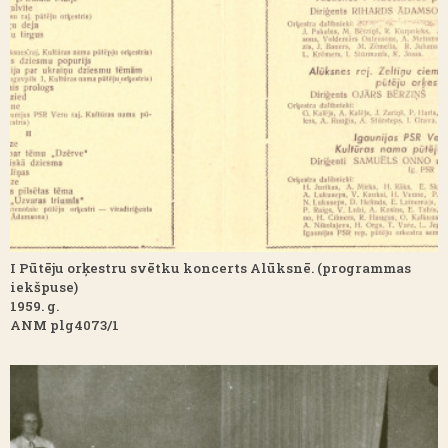
I Pūtēju orķestru svētku koncerts Alūksnē. (programmas
iekšpuse)
1959. g.
ANM plg4073/1