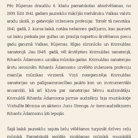
Pēc Rūjienas draudžu 6. klašu pamatskolas absolvēšanas, no
1939. līdz 1941. gadam jauneklis mācījās mehāniku Valkas valsts
arodu skolā, jo gatavojās inženiera profesijai. Tomēr tā nenotika.
1941. gadā, 2. kursa laikā, notika nelaimes gadījums, kas jaunieti
uz laiku piekala pie gultas un prasīja nopietnu ārstēšanos piecu
gadu garumā
Valkas, Rūjienas, Rīgas slimnīcās un Krimuldas
sanatorijā. Jau 1945. gadā, vēl ārstējoties Krimuldas sanatorijā,
Rihards Ādamsons uzsāka mūziķa gaitas. Krimuldas sanatorijas
ārstu ierosināts Rihards Ādamsons izvēlēto inženiera profesiju
mainīja mūzikas virzienā. Viņš noorganizēja Krimuldas
sanatorijas un palīgsaimniecības jaukto kori un instrumentālo
ansambli, kā arī kļuva par sanatorijas bērnu audzinātāju.
Krimuldā Riharda Ādamsona pirmie audzēkņi bija muzikoloģe
Vizbulīte Bērziņa un aktieris Juris Strenga. Ar šiem audzēkņiem
Rihards Ādamsons ļoti lepojās.
Šajā laikā jauneklis sajuta lielu vēlēšanos turpināt dzīves ceļu
mūzikā. Pamatskolā iegūtās zināšanas mūzikā, muzikālā