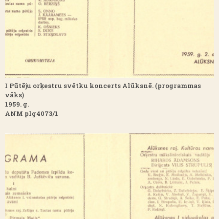
I Pūtēju orķestru svētku koncerts Alūksnē. (programmas
vāks)
1959. g.
ANM plg4073/1