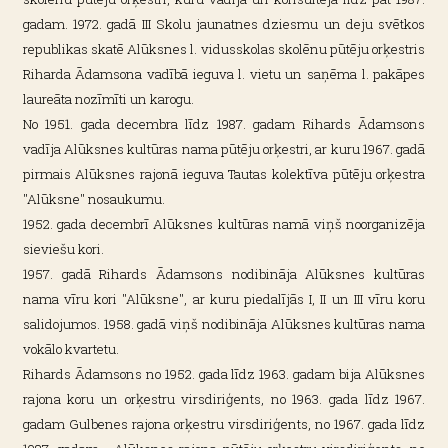
gadam. 1972. gadā III Skolu jaunatnes dziesmu un deju svētkos
republikas skatē Alūksnes l. vidusskolas skolēnu pūtēju orķestris
Riharda Ādamsona vadībā ieguva l. vietu un saņēma l. pakāpes
laureāta nozīmīti un karogu.
No 1951. gada decembra līdz 1987. gadam Rihards Ādamsons
vadīja Alūksnes kultūras nama pūtēju orķestri, ar kuru 1967. gadā
pirmais Alūksnes rajonā ieguva Tautas kolektīva pūtēju orķestra
"Alūksne" nosaukumu.
1952. gada decembrī Alūksnes kultūras namā viņš noorganizēja
sieviešu kori.
1957. gadā Rihards Ādamsons nodibināja Alūksnes kultūras
nama vīru kori "Alūksne", ar kuru piedalījās I, II un III vīru koru
salidojumos. 1958. gadā viņš nodibināja Alūksnes kultūras nama
vokālo kvartetu.
Rihards Ādamsons no 1952. gada līdz 1963. gadam bija Alūksnes
rajona koru un orķestru virsdiriģents, no 1963. gada līdz 1967.
gadam Gulbenes rajona orķestru virsdiriģents, no 1967. gada līdz