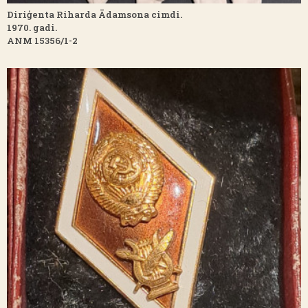
Diriģenta Riharda Ādamsona cimdi.
1970. gadi.
ANM 15356/1-2