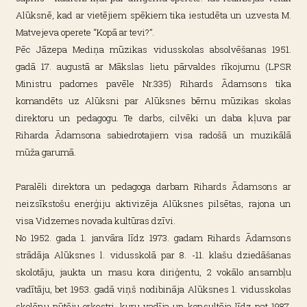
Alūksnē, kad ar vietējiem spēkiem tika iestudēta un uzvesta M.
Matvejeva operete “Kopā ar tevi?”.
Pēc Jāzepa Mediņa mūzikas vidusskolas absolvēšanas 1951.
gadā 17. augustā ar Mākslas lietu pārvaldes rīkojumu (LPSR
Ministru padomes pavēle Nr.335) Rihards Ādamsons tika
komandēts uz Alūksni par Alūksnes bērnu mūzikas skolas
direktoru un pedagogu. Te darbs, cilvēki un daba kļuva par
Riharda Ādamsona sabiedrotajiem visa radošā un muzikālā
mūža garumā.
Paralēli direktora un pedagoga darbam Rihards Ādamsons ar
neizsīkstošu enerģiju aktivizēja Alūksnes pilsētas, rajona un
visa Vidzemes novada kultūras dzīvi.
No 1952. gada 1. janvāra līdz 1973. gadam Rihards Ādamsons
strādāja Alūksnes l. vidusskolā par 8. -11. klašu dziedāšanas
skolotāju, jaukta un masu kora diriģentu, 2 vokālo ansambļu
vadītāju, bet 1953. gadā viņš nodibināja Alūksnes 1. vidusskolas
skolēnu pūtēju orķestri, kuru vadīja un konsultēja līdz pat 1987.