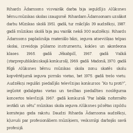
Rihards Ādamsons visvairāk darba bija ieguldījis Alūksnes
bērnu mūzikas skolas izaugsmē. Rihardam Ādamsonam uzsākot
darbu Mūzikas skolā 1951. gadā, tur mācījās 39 audzēkņi, 1987.
gadā mūzikas skolā bija jau vairāk nekā 300 audzēkņi. Rihards
Ādamsons paplašināja materiālo bāzi, ieguva atsevišķas telpas
skolai, izveidoja pūšamo instrumentu, kokles un akordeona
klases. 1965. gadā Jēkabpilī, 1967. gadā Valkā
(starprepublikāniskajā konkursā), 1969. gadā Madonā, 1970. gadā
Rīgā Alūksnes bērnu mūzikas skola zonu skatēs skolu
kopvērtējumā ieguva pirmās vietas, bet 1975. gadā trešo vietu.
Audzēkņi regulāri piedalījās televīzijas konkursos "Ko tu proti?",
iegūstot godalgotas vietas un tiesības piedalīties noslēguma
koncertos televīzijā. 1967. gadā konkursā "Par labāk noformēto
iestādi un sētu" mūzikas skola ieguva Alūksnes pilsētas izpildu
komitejas goda rakstu. Daudzi Riharda Ādamsona audzēkņi,
kļuvuši par profesionāliem mūziķiem, veiksmīgi darbojās savā
profesijā.