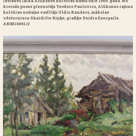
Izstādes laikā Alūksnes kultūras nama zālē 1969. gadā. No
kreisās puses gleznotājs Teodors Paulovics, Alūksnes rajona
kultūras nodaļas vadītājs Uldis Kanders, mākslas
vēsturniece Skaidrīte Riņķe, grafiķe Dzidra Ezergaile.
ANM16691/2