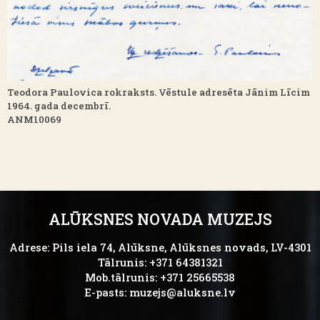
Teodora Paulovica rokraksts. Vēstule adresēta Jānim Līcim
1964. gada decembrī.
ANM10069
ALŪKSNES NOVADA MUZEJS
Adrese: Pils iela 74, Alūksne, Alūksnes novads, LV-4301
Tālrunis: +371 64381321
Mob.tālrunis: +371 25665538
E-pasts:
muzejs@aluksne.lv