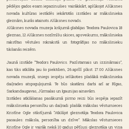
pēdējos gados esam iepazinušies vairākkārt, aplūkojot Alūksnes
novada kultūras iestādēs iekārtotās izstādes ar mākslinieka
gleznām, kurās atainots Alūksnes novads.
Alūksnes novada muzeja krājumā glabājas Teodora Paulovica 18
gleznas, 12 Alūksnes nozīmīšu skices, apsveikums, mākslinieka
rakstītas vēstules rokrakstā un fotogrāfijas no mākslinieku
tikšanās reizēm.
Jaunā izstāde “Teodors Paulovics. Pazīstamais un izzināmais”,
kas tiks atklāta jau šo piektdien, 26.aprīlī plkst. 17.00 Alūksnes
novada muzejā, sniegs iespēju ielūkoties plašākā mākslinieka
daiļrades atspoguļojumā. Te būs skatāmi darbi arī ar Rīgas,
Sarkandaugavas, Jūrmalas un Igaunijas ainavām.
Izstādes atklāšanas pasākumā pirmo reizi būs iespēja iepazīt
mākslinieka personību un daiļradi plašāk mākslas vēsturnieces
Kristīne Ogle stāstījumā “Atklājot gleznotāja Teodora Paulovica
pasaules: māksla, personība un dzīve”. Mākslas vēsturnieces
Kristīne Ogle ir vairāk nekā 10 gadus pētījusi gleznotāja un viņa