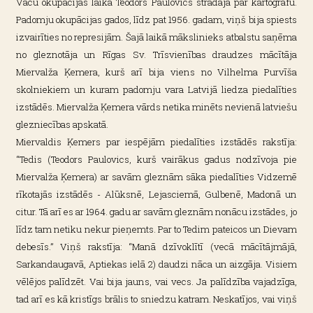
Vācu okupācijas laikā Teodors Paulovics strādāja par kartogrāfu.
Padomju okupācijas gados, līdz pat 1956. gadam, viņš bija spiests
izvairīties no represijām. Šajā laikā mākslinieks atbalstu saņēma
no gleznotāja un Rīgas Sv. Trīsvienības draudzes mācītāja
Miervalža Ķemera, kurš arī bija viens no Vilhelma Purvīša
skolniekiem un kuram padomju vara Latvijā liedza piedalīties
izstādēs. Miervalža Ķemera vārds netika minēts nevienā latviešu
glezniecības apskatā.
Miervaldis Ķemers par iespējām piedalīties izstādēs rakstīja:
“Tedis (Teodors Paulovics, kurš vairākus gadus nodzīvoja pie
Miervalža Ķemera) ar savām gleznām sāka piedalīties Vidzemē
rīkotajās izstādēs - Alūksnē, Lejasciemā, Gulbenē, Madonā un
citur. Tā arī es ar 1964. gadu ar savām gleznām nonācu izstādes, jo
līdz tam netiku nekur pieņemts. Par to Tedim pateicos un Dievam
debesīs.” Viņš rakstīja: “Manā dzīvoklītī (vecā mācītājmājā,
Sarkandaugavā, Aptiekas ielā 2) daudzi nāca un aizgāja. Visiem
vēlējos palīdzēt. Vai bija jauns, vai vecs. Ja palīdzība vajadzīga,
tad arī es kā kristīgs brālis to sniedzu katram. Neskatījos, vai viņš