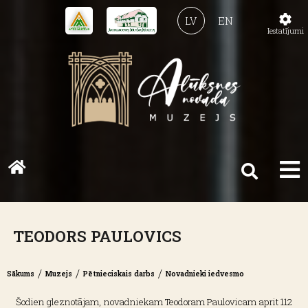
LV
EN
Iestatījumi
TEODORS PAULOVICS
/
/
/
Sākums
Muzejs
Pētnieciskais darbs
Novadnieki iedvesmo
Šodien gleznotājam, novadniekam Teodoram Paulovicam aprit 112