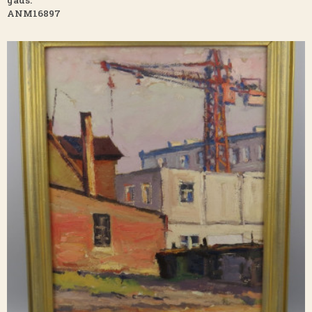
gads.
ANM16897