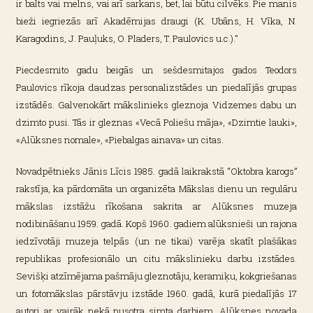
ir balts vai melns, vai arī sarkans, bet, lai būtu cilvēks. Pie manis
bieži iegriezās arī Akadēmijas draugi (K. Ubāns, H. Vīka, N.
Karagodins, J. Pauļuks, O. Pladers, T. Paulovics u.c.).”
Piecdesmito gadu beigās un sešdesmitajos gados Teodors
Paulovics rīkoja daudzas personalizstādes un piedalījās grupas
izstādēs. Galvenokārt mākslinieks gleznoja Vidzemes dabu un
dzimto pusi. Tās ir gleznas «Vecā Poliešu māja», «Dzimtie lauki»,
«Alūksnes nomale», «Piebalgas ainava» un citas.
Novadpētnieks Jānis Līcis 1985. gadā laikrakstā “Oktobra karogs”
rakstīja, ka pārdomāta un organizēta Mākslas dienu un regulāru
mākslas izstāžu rīkošana sakrita ar Alūksnes muzeja
nodibināšanu 1959. gadā. Kopš 1960. gadiem alūksnieši un rajona
iedzīvotāji muzeja telpās (un ne tikai) varēja skatīt plašākas
republikas profesionālo un citu mākslinieku darbu izstādes.
Sevišķi atzīmējama pašmāju gleznotāju, keramiķu, kokgriešanas
un fotomākslas pārstāvju izstāde 1960. gadā, kurā piedalījās 17
autori ar vairāk nekā pusotra simta darbiem. Alūksnes novada