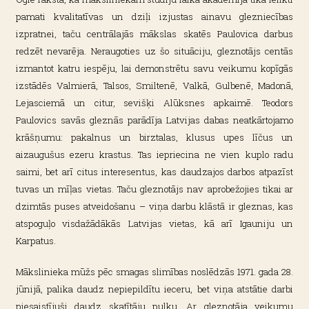
pamati kvalitatīvas un dziļi izjustas ainavu glezniecības
izpratnei, taču centrālajās mākslas skatēs Paulovica darbus
redzēt nevarēja. Neraugoties uz šo situāciju, gleznotājs centās
izmantot katru iespēju, lai demonstrētu savu veikumu kopīgās
izstādēs Valmierā, Talsos, Smiltenē, Valkā, Gulbenē, Madonā,
Lejasciemā un citur, sevišķi Alūksnes apkaimē. Teodors
Paulovics savās gleznās parādīja Latvijas dabas neatkārtojamo
krāšņumu: pakalnus un birztalas, klusus upes līčus un
aizaugušus ezeru krastus. Tas iepriecina ne vien kuplo radu
saimi, bet arī citus interesentus, kas daudzajos darbos atpazīst
tuvas un mīļas vietas. Taču gleznotājs nav aprobežojies tikai ar
dzimtās puses atveidošanu – viņa darbu klāstā ir gleznas, kas
atspoguļo visdažādākās Latvijas vietas, kā arī Igauniju un
Karpatus.
Mākslinieka mūžs pēc smagas slimības noslēdzās 1971. gada 28.
jūnijā, palika daudz nepiepildītu ieceru, bet viņa atstātie darbi
piesaistījuši daudz skatītāju pulku. Ar gleznotāja veikumu