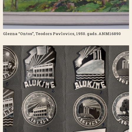
Glezna “Ontos”, Teodors Pavlovics, 1950. gads. ANM16890