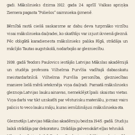
gadi. Mākslinieks dzima 1912. gada 24. aprīlī Valkas apriņķa
Ziemera pagasta “Poliešos” saimnieka ģimenē.
Bērnībā rastā ciešā saskarsme ar dabu deva turpmāko virzību
visai mākslinieka daiļradei, ko skatītājs var izjust ikvienā gleznā.
Pēc obligātā karadienesta mākslinieks palika Rīgā, strādāja un
mācījās Tautas augstskolā, nodarbojās ar glezniecību.
1938. gadā Teodors Paulovics iestājās Latvijas Mākslas akadēmijā
un studēja profesora Vilhelma Purvīša vadītajā dabasskatu
meistardarbnīcā. Vilhelma Purvīša personība, glezniecības
maniere lielā mērā ietekmēja viņa daiļradi. Pamatā mākslinieks
gleznoja Latvijas lauku ainavas, nemeklējot īpaši skaistas vietas.
Viņa darbi var tikt uzskatīti par vēsturisku materiālu, jo maz vairs
palicis to veco lauku māju, kuras iemūžinājusi mākslinieka ota.
Gleznotājs Latvijas Mākslas akadēmiju beidza 1945. gadā. Studiju
laikā strādāja par dekoratoru. Strādāja galvenokārt eļļas tehnikā.