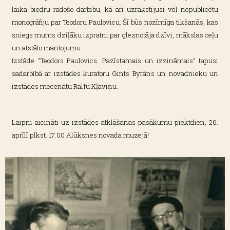
laika biedru radošo darbību, kā arī uzrakstījusi vēl nepublicētu
monogrāfiju par Teodoru Paulovicu. Šī būs nozīmīga tikšanās, kas
sniegs mums dziļāku izpratni par gleznotāja dzīvi, mākslas ceļu
un atstāto mantojumu.
Izstāde “Teodors Paulovics. Pazīstamais un izzināmais” tapusi
sadarbībā ar izstādes kuratoru Gints Byrāns un novadnieku un
izstādes mecenātu Ralfu Kļaviņu.
Laipni aicināti uz izstādes atklāšanas pasākumu piektdien, 26.
aprīlī plkst. 17.00 Alūksnes novada muzejā!