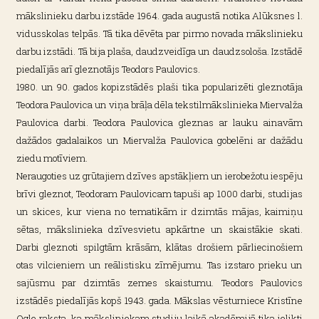
mākslinieku darbu izstāde 1964. gada augustā notika Alūksnes l.
vidusskolas telpās. Tā tika dēvēta par pirmo novada mākslinieku
darbu izstādi. Tā bija plaša, daudzveidīga un daudzsološa. Izstādē
piedalījās arī gleznotājs Teodors Paulovics.
1980. un 90. gados kopizstādēs plaši tika popularizēti gleznotāja
Teodora Paulovica un viņa brāļa dēla tekstilmākslinieka Miervalža
Paulovica darbi. Teodora Paulovica gleznas ar lauku ainavām
dažādos gadalaikos un Miervalža Paulovica gobelēni ar dažādu
ziedu motīviem.
Neraugoties uz grūtajiem dzīves apstākļiem un ierobežotu iespēju
brīvi gleznot, Teodoram Paulovicam tapuši ap 1000 darbi, studijas
un skices, kur viena no tematikām ir dzimtās mājas, kaimiņu
sētas, mākslinieka dzīvesvietu apkārtne un skaistākie skati.
Darbi gleznoti spilgtām krāsām, klātas drošiem pārliecinošiem
otas vilcieniem un reālistisku zīmējumu. Tas izstaro prieku un
sajūsmu par dzimtās zemes skaistumu. Teodors Paulovics
izstādēs piedalījās kopš 1943. gada. Mākslas vēsturniece Kristīne
Ogle raksta, ka māksliniekam studiju laikā akadēmijā tika ielikti