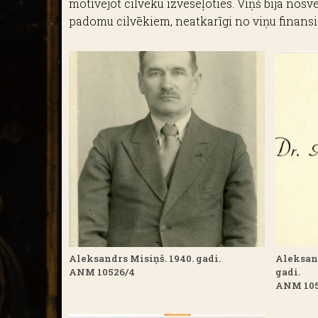
motivējot cilvēku izveseļoties. Viņš bija nosvē
padomu cilvēkiem, neatkarīgi no viņu finansi
Aleksandrs Misiņš. 1940. gadi.
Aleksand
ANM 10526/4
gadi.
ANM 105