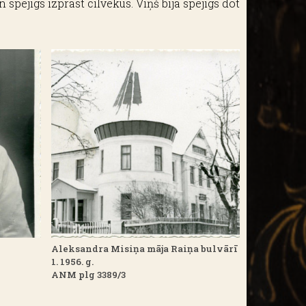
 spējīgs izprast cilvēkus. Viņš bija spējīgs dot
Aleksandra Misiņa māja Raiņa bulvārī
1. 1956. g.
ANM plg 3389/3