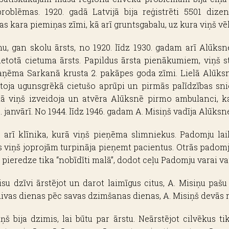
oblēmas. 1920. gadā Latvijā bija reģistrēti 5501 dizen
 kara piemiņas zīmi, kā arī gruntsgabalu, uz kura viņš vē
nu, gan skolu ārsts, no 1920. līdz 1930. gadam arī Alūksn
zvietotā cietuma ārsts. Papildus ārsta pienākumiem, viņš
ņēma Sarkanā krusta 2. pakāpes goda zīmi. Lielā Alūksnes
ārtoja ugunsgrēkā cietušo aprūpi un pirmās palīdzības sn
dā viņš izveidoja un atvēra Alūksnē pirmo ambulanci, k
 janvārī. No 1944. līdz 1946. gadam A. Misiņš vadīja Alūksn
 arī klīnika, kurā viņš pieņēma slimniekus. Padomju lai
ās viņš joprojām turpināja pieņemt pacientus. Otrās padomj
 pieredze tika “nobīdīti malā”, dodot ceļu Padomju varai v
visu dzīvi ārstējot un darot laimīgus citus, A. Misiņu paš
, divas dienas pēc savas dzimšanas dienas, A. Misiņš devās 
š bija dzimis, lai būtu par ārstu. Neārstējot cilvēkus tika