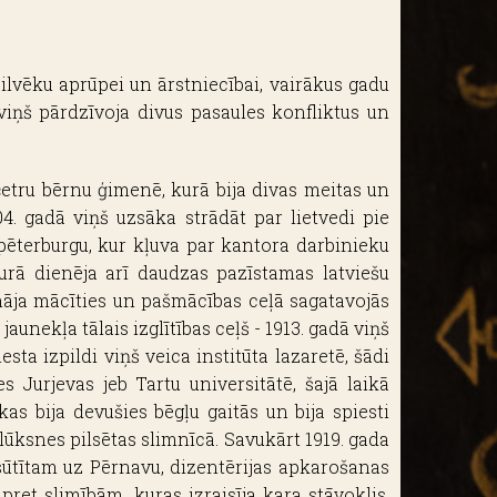
ilvēku aprūpei un ārstniecībai, vairākus gadu
viņš pārdzīvoja divus pasaules konfliktus un
etru bērnu ģimenē, kurā bija divas meitas un
4. gadā viņš uzsāka strādāt par lietvedi pie
pēterburgu, kur kļuva par kantora darbinieku
kurā dienēja arī daudzas pazīstamas latviešu
nāja mācīties un pašmācības ceļā sagatavojās
jaunekļa tālais izglītības ceļš - 1913. gadā viņš
ta izpildi viņš veica institūta lazaretē, šādi
 Jurjevas jeb Tartu universitātē, šajā laikā
kas bija devušies bēgļu gaitās un bija spiesti
lūksnes pilsētas slimnīcā. Savukārt 1919. gada
osūtītam uz Pērnavu, dizentērijas apkarošanas
et slimībām, kuras izraisīja kara stāvoklis,