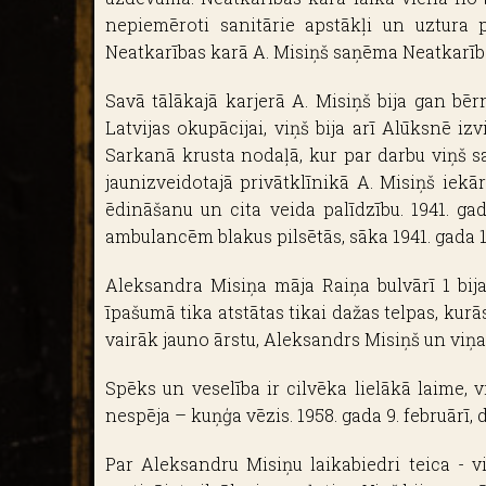
nepiemēroti sanitārie apstākļi un uztura pr
Neatkarības karā A. Misiņš saņēma Neatkarības
Savā tālākajā karjerā A. Misiņš bija gan bēr
Latvijas okupācijai, viņš bija arī Alūksnē i
Sarkanā krusta nodaļā, kur par darbu viņš sa
jaunizveidotajā privātklīnikā A. Misiņš iek
ēdināšanu un cita veida palīdzību. 1941. ga
ambulancēm blakus pilsētās, sāka 1941. gada 1.
Aleksandra Misiņa māja Raiņa bulvārī 1 bija
īpašumā tika atstātas tikai dažas telpas, kur
vairāk jauno ārstu, Aleksandrs Misiņš un viņa
Spēks un veselība ir cilvēka lielākā laime, 
nespēja – kuņģa vēzis. 1958. gada 9. februārī
Par Aleksandru Misiņu laikabiedri teica - viņ