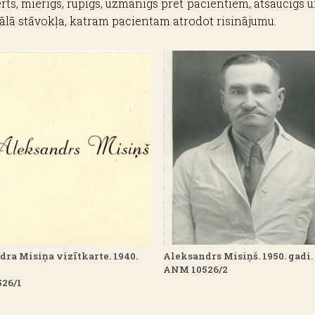
rts, mierīgs, rūpīgs, uzmanīgs pret pacientiem, atsaucīgs un
ālā stāvokļa, katram pacientam atrodot risinājumu.
ra Misiņa vizītkarte. 1940.
Aleksandrs Misiņš. 1950. gadi.
ANM 10526/2
26/1