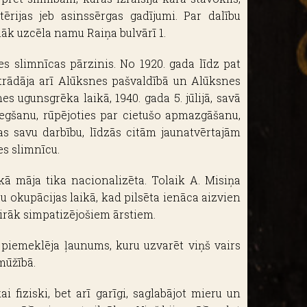
tērijas jeb asinssērgas gadījumi. Par dalību
lāk uzcēla namu Raiņa bulvārī 1.
es slimnīcas pārzinis. No 1920. gada līdz pat
 strādāja arī Alūksnes pašvaldībā un Alūksnes
 ugunsgrēka laikā, 1940. gada 5. jūlijā, savā
iegšanu, rūpējoties par cietušo apmazgāšanu,
as savu darbību, līdzās citām jaunatvērtajām
es slimnīcu.
kā māja tika nacionalizēta. Tolaik A. Misiņa
u okupācijas laikā, kad pilsēta ienāca aizvien
airāk simpatizējošiem ārstiem.
u piemeklēja ļaunums, kuru uzvarēt viņš vairs
mūžībā.
i fiziski, bet arī garīgi, saglabājot mieru un