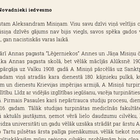
Novadnieki iedvesmo
stam Aleksandram Misiņam. Visu savu dzīvi viņš veltījis c
isiņa dzīvēs gājums nav bijis viegls, savos spēka gados 
 gan nacistiskās varas laikā.
uārī Annas pagasta “Lēģerniekos” Annes un Jāņa Misiņu č
sāka Annas pagasta skolā, bet vēlāk mācījās Alūksnē. 190
pārgāja uz Valku. 1908. gadā A. Misiņš pārcēlās uz Sankt
 gadam viņš atradās kara dienestā 180. kājnieku pulkā, 
m un dienestu Krievijas impērijas armijā, A. Misiņš turpi
ību. Līdz ar vidējās izglītības iegūšanu, varēja turpināties 
 Pirmais Pasaules karš nepārtrauca studiju procesu, dienes
6. gadam. Tālāk studijas turpinātas medicīnās fakultātes
ti aktuāls jautājums, ņemot vērā lielo daudzumu cilvēku, 
idza universitāti un gadu vēlāk uzsāka strādāt par ārstu A
b Tartu pilsētas ārsta palīga pienākumus, vēlāk tiekot n
ūtiskākajām mūsu reģiona cilvēku problēmām bija cīņa pr