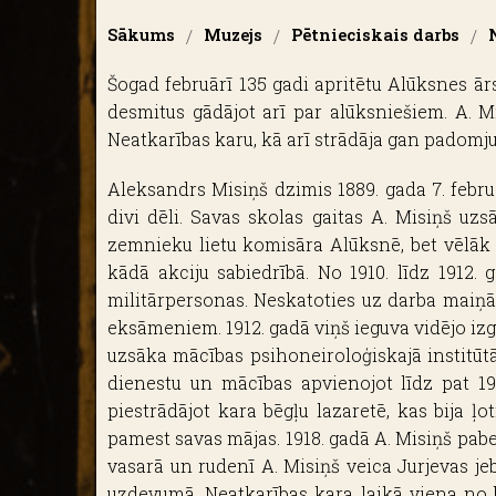
Sākums
/
Muzejs
/
Pētnieciskais darbs
/
Šogad februārī 135 gadi apritētu Alūksnes ār
desmitus gādājot arī par alūksniešiem. A. M
Neatkarības karu, kā arī strādāja gan padomju,
Aleksandrs Misiņš dzimis 1889. gada 7. febr
divi dēli. Savas skolas gaitas A. Misiņš uz
zemnieku lietu komisāra Alūksnē, bet vēlāk 
kādā akciju sabiedrībā. No 1910. līdz 1912.
militārpersonas. Neskatoties uz darba maiņā
eksāmeniem. 1912. gadā viņš ieguva vidējo izglīt
uzsāka mācības psihoneiroloģiskajā institūtā.
dienestu un mācības apvienojot līdz pat 191
piestrādājot kara bēgļu lazaretē, kas bija ļo
pamest savas mājas. 1918. gadā A. Misiņš pabe
vasarā un rudenī A. Misiņš veica Jurjevas je
uzdevumā. Neatkarības kara laikā viena no b