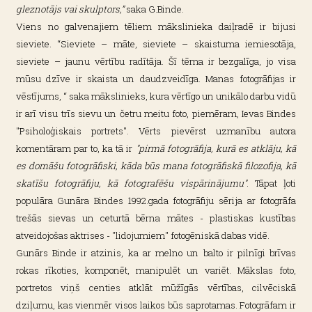
gleznotājs vai skulptors,”
saka G.Binde.
Viens no galvenajiem tēliem mākslinieka daiļradē ir bijusi
sieviete. “Sieviete – māte, sieviete – skaistuma iemiesotāja,
sieviete – jaunu vērtību radītāja. Šī tēma ir bezgalīga, jo visa
mūsu dzīve ir skaista un daudzveidīga. Manas fotogrāfijas ir
vēstījums, “ saka mākslinieks, kura vērtīgo un unikālo darbu vidū
ir arī visu trīs sievu un četru meitu foto, piemēram, Ievas Bindes
"Psiholoģiskais portrets". Vērts pievērst uzmanību autora
komentāram par to, ka tā ir
"pirmā fotogrāfija, kurā es atklāju, kā
es domāšu fotogrāfiski, kāda būs mana fotogrāfiskā filozofija, kā
skatīšu fotogrāfiju, kā fotografēšu vispārinājumu"
. Tāpat ļoti
populāra Gunāra Bindes 1992.gada fotogrāfiju sērija ar fotogrāfa
trešās sievas un ceturtā bērna mātes - plastiskas kustības
atveidojošas aktrises - "lidojumiem" fotogēniskā dabas vidē.
Gunārs Binde ir atzinis, ka ar melno un balto ir pilnīgi brīvas
rokas rīkoties, komponēt, manipulēt un variēt. Mākslas foto,
portretos viņš centies atklāt mūžīgās vērtības, cilvēciskā
dziļumu, kas vienmēr visos laikos būs saprotamas. Fotogrāfam ir