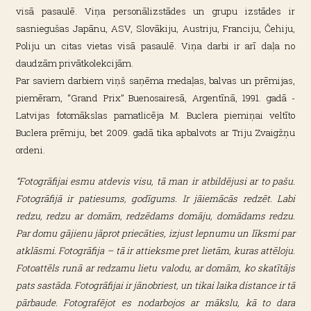
visā pasaulē. Viņa personālizstādes un grupu izstādes ir
sasniegušas Japānu, ASV, Slovākiju, Austriju, Franciju, Čehiju,
Poliju un citas vietas visā pasaulē. Viņa darbi ir arī daļa no
daudzām privātkolekcijām.
Par saviem darbiem viņš saņēma medaļas, balvas un prēmijas,
piemēram, “Grand Prix” Buenosairesā, Argentīnā, 1991. gadā -
Latvijas fotomākslas pamatlicēja M. Buclera piemiņai veltīto
Buclera prēmiju, bet 2009. gadā tika apbalvots ar Triju Zvaigžņu
ordeni.
“Fotogrāfijai esmu atdevis visu, tā man ir atbildējusi ar to pašu.
Fotogrāfijā ir patiesums, godīgums. Ir jāiemācās redzēt. Labi
redzu, redzu ar domām, redzēdams domāju, domādams redzu.
Par domu gājienu jāprot priecāties, izjust lepnumu un līksmi par
atklāsmi. Fotogrāfija – tā ir attieksme pret lietām, kuras attēloju.
Fotoattēls runā ar redzamu lietu valodu, ar domām, ko skatītājs
pats sastāda. Fotogrāfijai ir jānobriest, un tikai laika distance ir tā
pārbaude. Fotografējot es nodarbojos ar mākslu, kā to dara