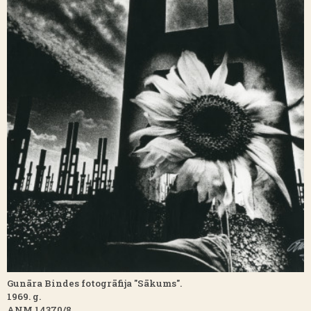
Gunāra Bindes fotogrāfija "Sākums".
1969. g.
ANM 14370/8