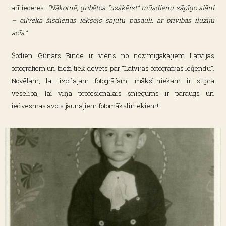
arī ieceres:
“Nākotnē, gribētos “uzšķērst” mūsdienu sāpīgo slāni
– cilvēka šīsdienas iekšējo sajūtu pasauli, ar brīvības ilūziju
acīs.”
Šodien Gunārs Binde ir viens no nozīmīgākajiem Latvijas
fotogrāfiem un bieži tiek dēvēts par “Latvijas fotogrāfijas leģendu”.
Novēlam, lai izcilajam fotogrāfam, māksliniekam ir stipra
veselība, lai viņa profesionālais sniegums ir paraugs un
iedvesmas avots jaunajiem fotomāksliniekiem!