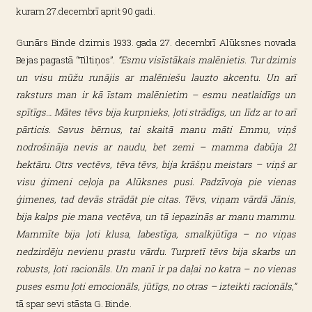
kuram 27.decembrī aprit 90 gadi.
Gunārs Binde dzimis 1933. gada 27. decembrī Alūksnes novada
Bejas pagastā “Tiltiņos”.
“Esmu visīstākais malēnietis. Tur dzimis
un visu mūžu runājis ar malēniešu lauzto akcentu. Un arī
raksturs man ir kā īstam malēnietim – esmu neatlaidīgs un
spītīgs… Mātes tēvs bija kurpnieks, ļoti strādīgs, un līdz ar to arī
pārticis. Savus bērnus, tai skaitā manu māti Emmu, viņš
nodrošināja nevis ar naudu, bet zemi – mamma dabūja 21
hektāru. Otrs vectēvs, tēva tēvs, bija krāšņu meistars – viņš ar
visu ģimeni ceļoja pa Alūksnes pusi. Padzīvoja pie vienas
ģimenes, tad devās strādāt pie citas. Tēvs, viņam vārdā Jānis,
bija kalps pie mana vectēva, un tā iepazinās ar manu mammu.
Mammīte bija ļoti klusa, labestīga, smalkjūtīga – no viņas
nedzirdēju nevienu prastu vārdu. Turpretī tēvs bija skarbs un
robusts, ļoti racionāls. Un manī ir pa daļai no katra – no vienas
puses esmu ļoti emocionāls, jūtīgs, no otras – izteikti racionāls,”
tā spar sevi stāsta G. Binde.