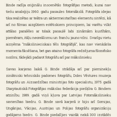
Binde radīja oriģinālu inscenētās fotogrāfijas metodi, kurai nav
tiešu analoģiju 1960. gadu pasaules fotomākslā. Fotogrāfa idejas
tika realizētas ar teātra un aktiermeistarības elementu sintēzi, kā
arī no filmas aizgūtiem estētiskiem principiem, lai varētu vilkt
attālas paralēles ar tolaik pasaulē labi zināmām kustībām,
piemēram, itāļu neoreālismu un franču jauno vilni. Svarīgu vietu
aizņēma “mākslinieciskais tēls fotogrāfijā”, kas nav vienkārša
momenta fiksēšana, bet gan ataino fotogrāfa redzējuma filozofisko
nozīmi, tādejādi padarot fotogrāfu arī par mākslinieku.
Savas karjeras laikā G. Binde strādāja arī par pieminekļu
zinātniski tehniskās padomes fotogrāfu, Doles Vēstures muzeja
fotogrāfu un Aizsardzības ministrijas foto specialistu, 1975. gadā
Starptautiskā Fotogrāfijas mākslas federācija piešķīra G. Bindem
atzinību. 1989. gadā viņš kļuva par Latvijas Fotomākslinieku
savienības biedru. G. Binde savā karjerā ir bijis arī Somijas,
Ungārijas, Vācijas, Austrijas un Polijas fotogrāfu organizāciju
godājams biedrs. G. Binde piedalījies vairāk nekā 300 izstādēs