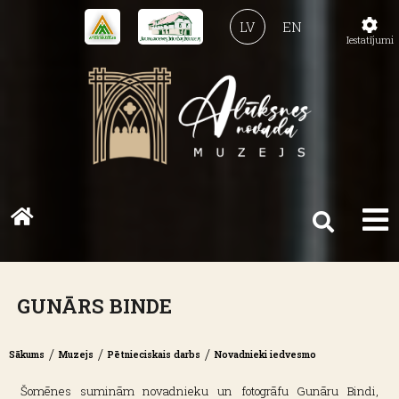
LV
EN
Iestatījumi
GUNĀRS BINDE
/
/
/
Sākums
Muzejs
Pētnieciskais darbs
Novadnieki iedvesmo
Šomēnes suminām novadnieku un fotogrāfu Gunāru Bindi,