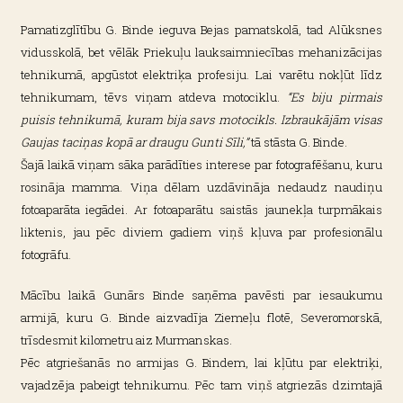
Pamatizglītību G. Binde ieguva Bejas pamatskolā, tad Alūksnes
vidusskolā, bet vēlāk Priekuļu lauksaimniecības mehanizācijas
tehnikumā, apgūstot elektriķa profesiju. Lai varētu nokļūt līdz
tehnikumam, tēvs viņam atdeva motociklu.
“Es biju pirmais
puisis tehnikumā, kuram bija savs motocikls. Izbraukājām visas
Gaujas taciņas kopā ar draugu Gunti Sīli,”
tā stāsta G. Binde.
Šajā laikā viņam sāka parādīties interese par fotografēšanu, kuru
rosināja mamma. Viņa dēlam uzdāvināja nedaudz naudiņu
fotoaparāta iegādei. Ar fotoaparātu saistās jaunekļa turpmākais
liktenis, jau pēc diviem gadiem viņš kļuva par profesionālu
fotogrāfu.
Mācību laikā Gunārs Binde saņēma pavēsti par iesaukumu
armijā, kuru G. Binde aizvadīja Ziemeļu flotē, Severomorskā,
trīsdesmit kilometru aiz Murmanskas.
Pēc atgriešanās no armijas G. Bindem, lai kļūtu par elektriķi,
vajadzēja pabeigt tehnikumu. Pēc tam viņš atgriezās dzimtajā