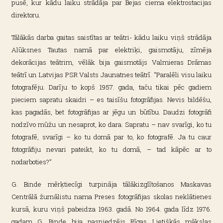
pusē, kur kādu laiku strādāja par Bejas ciema elektrostacijas
direktoru.
Tālākās darba gaitas saistītas ar teātri- kādu laiku viņš strādāja
Alūksnes Tautas namā par elektriķi, gaismotāju, zīmēja
dekorācijas teātrim, vēlāk bija gaismotājs Valmieras Drāmas
teātrī un Latvijas PSR Valsts Jaunatnes teātrī. “Paralēli visu laiku
fotografēju. Darīju to kopš 1957. gada, taču tikai pēc gadiem
pieciem sapratu skaidri – es taisīšu fotogrāfijas. Nevis bildēšu,
kas pagadās, bet fotogrāfijas ar jēgu un būtību. Daudzi fotogrāfi
nodzīvo mūžu un nesaprot, ko dara. Sapratu – nav svarīgi, ko tu
fotografē, svarīgi – ko tu domā par to, ko fotografē. Ja tu caur
fotogrāfiju nevari pateikt, ko tu domā, – tad kāpēc ar to
nodarboties?”
G. Binde mērķtiecīgi turpināja tālākizglītošanos Maskavas
Centrālā žurnālistu nama Preses fotogrāfijas skolas neklātienes
kursā, kuru viņš pabeidza 1963. gadā. No 1964. gada līdz 1976.
gadam G. Binde bija pasniedzējs Rīgas Lietišķās mākslas