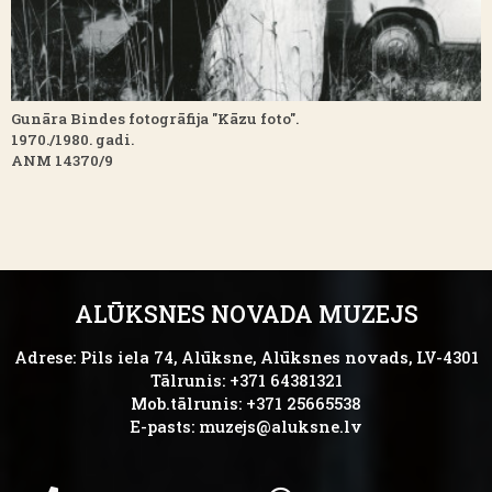
Gunāra Bindes fotogrāfija "Kāzu foto".
1970./1980. gadi.
ANM 14370/9
ALŪKSNES NOVADA MUZEJS
Adrese: Pils iela 74, Alūksne, Alūksnes novads, LV-4301
Tālrunis: +371 64381321
Mob.tālrunis: +371 25665538
E-pasts:
muzejs@aluksne.lv