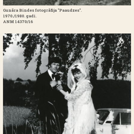
Gunāra Bindes fotogrāfija "Paaudzes".
1970./1980. gadi.
ANM 14370/16