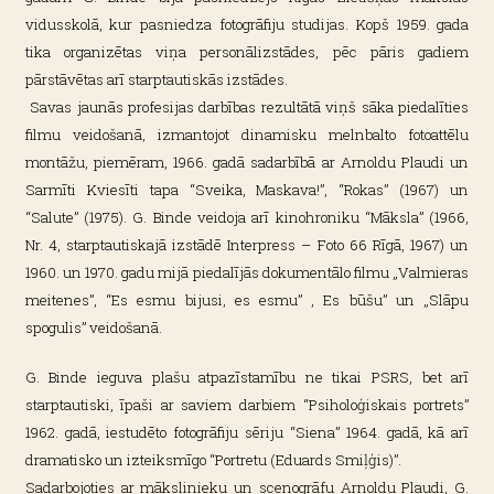
vidusskolā, kur pasniedza fotogrāfiju studijas. Kopš 1959. gada
tika organizētas viņa personālizstādes, pēc pāris gadiem
pārstāvētas arī starptautiskās izstādes.
Savas jaunās profesijas darbības rezultātā viņš sāka piedalīties
filmu veidošanā, izmantojot dinamisku melnbalto fotoattēlu
montāžu, piemēram, 1966. gadā sadarbībā ar Arnoldu Plaudi un
Sarmīti Kviesīti tapa “Sveika, Maskava!”, “Rokas” (1967) un
“Salute” (1975). G. Binde veidoja arī kinohroniku “Māksla” (1966,
Nr. 4, starptautiskajā izstādē Interpress – Foto 66 Rīgā, 1967) un
1960. un 1970. gadu mijā piedalījās dokumentālo filmu „Valmieras
meitenes”, “Es esmu bijusi, es esmu” , Es būšu” un „Slāpu
spogulis” veidošanā.
G. Binde ieguva plašu atpazīstamību ne tikai PSRS, bet arī
starptautiski, īpaši ar saviem darbiem “Psiholoģiskais portrets”
1962. gadā, iestudēto fotogrāfiju sēriju “Siena” 1964. gadā, kā arī
dramatisko un izteiksmīgo “Portretu (Eduards Smiļģis)”.
Sadarbojoties ar mākslinieku un scenogrāfu Arnoldu Plaudi, G.