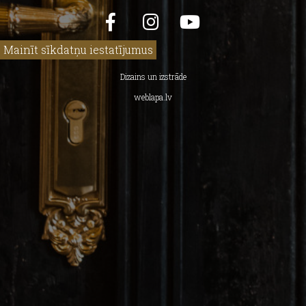
Mainīt sīkdatņu iestatījumus
Dizains un izstrāde
weblapa.lv