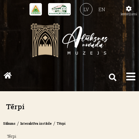
LV
EN
Iestatījumi
Tērpi
/
/
Sākums
Interaktīva izstāde
Tērpi
Tērpi