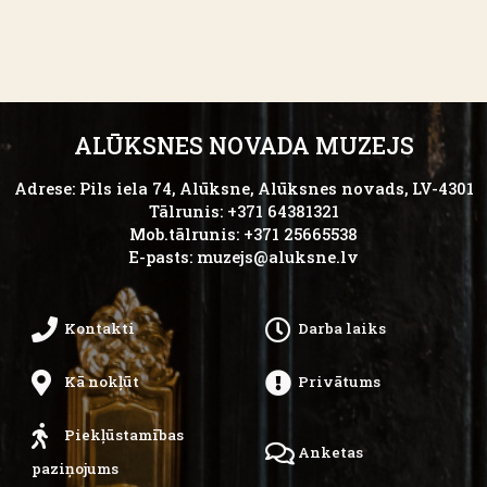
ALŪKSNES NOVADA MUZEJS
Adrese: Pils iela 74, Alūksne, Alūksnes novads, LV-4301
Tālrunis: +371 64381321
Mob.tālrunis: +371 25665538
E-pasts:
muzejs@aluksne.lv
Kontakti
Darba laiks
Kā nokļūt
Privātums
Piekļūstamības
Anketas
paziņojums