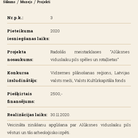
/
/
Sākums
Muzejs
Projekti
Nr.p.k.:
3
Pieteikuma
2020
iesniegšanas laiks:
Projekta
Radošās meistarklases “Alūksnes
nosaukums:
viduslaiku pils spēles un rotaļlietas”
Konkursa
Vidzemes plānošanas reģions, Latvijas
izsludinātājs:
valsts meži, Valsts Kultūrkapitāla fonds
Piešķirtais
2500,-
finansējums:
Realizācijas laiks:
30.11.2020.
Veicināta zināšanu apgūšana par Alūksnes viduslaiku pils
vēsturi un tās arheoloģisko izpēti.