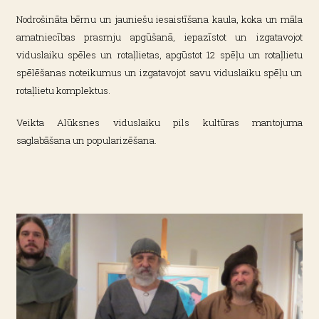
Nodrošināta bērnu un jauniešu iesaistīšana kaula, koka un māla
amatniecības prasmju apgūšanā, iepazīstot un izgatavojot
viduslaiku spēles un rotaļlietas, apgūstot 12 spēļu un rotaļlietu
spēlēšanas noteikumus un izgatavojot savu viduslaiku spēļu un
rotaļlietu komplektus.
Veikta Alūksnes viduslaiku pils kultūras mantojuma
saglabāšana un popularizēšana.