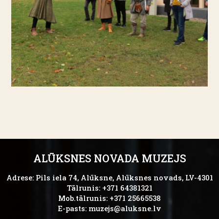
ALŪKSNES NOVADA MUZEJS
Adrese: Pils iela 74, Alūksne, Alūksnes novads, LV-4301
Tālrunis: +371 64381321
Mob.tālrunis: +371 25665538
E-pasts:
muzejs@aluksne.lv