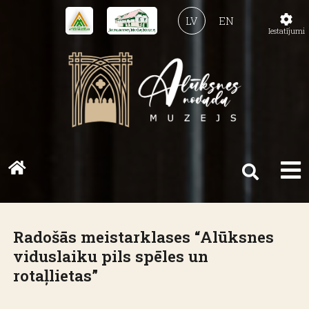
LV
EN
Iestatījumi
Radošās meistarklases “Alūksnes
viduslaiku pils spēles un
rotaļlietas”