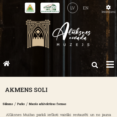
LV
EN
Iestatījumi
AKMENS SOLI
/
/
Sākums
Parks
Mazās arhitektūras formas
Alūksnes Muižas parkā ierīkoti vairāki restaurēti un no jauna