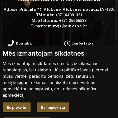
Adrese: Pils iela 74, Alūksne, Alūksnes novads, LV-4301
Tālrunis: +371 64381321
Mob.tālrunis: +371 25665538
E-pasts:
muzejs@aluksne.lv
Kontakti
Darba laiks
Mēs izmantojam sīkdatnes
Kā nokļūt
Privātums
Mēs izmantojam sīkdatnes un citas izsekošanas
Piekļūstamības
tehnoloģijas, lai uzlabotu Jūsu pārlūkošanas pieredzi
Anketas
mūsu vietnē, parādītu personalizētu saturu un
paziņojums
mērķtiecīgas reklāmas, analizētu mūsu vietnes
apmeklētību un saprastu, no kurienes nāk mūsu
apmeklētāji.
Mainīt sīkdatņu iestatījumus
Es piekrītu
Es nepiekrītu
Dizains un izstrāde