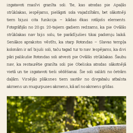
izgatavoti masīvi granīta soli. Tie, kas atrodas pie Apaļās
strūklakas, iespējams, pielāgoti sola vajadzībām, bet sākotnēji
tiem bijusi cita funkcija – kādas ēkas rotājošs elements.
Fotogrāfijās no 20.gs. 20-tajiem gadiem redzams, ka pie Ovālās
strūklakas nav bijis solu, tie parādījušies tikai padomju laikā.
Senākos aprakstos vēstīts, ka starp Rotondas – Slavas tempļa
kolonām ir arī bijuši soli, taču tagad tur to nav. Iespējams, ka divi
pāri palikušie Rotondas soli atvesti pie Ovālās strūklakas. Šaubu
nav, ka restaurētie granīta soli pie Obeliska atrodas sākotnējā
vietā un tie izgatavoti tieši sēdēšanai. Šie soli salikti no četrām
daļām. Virsējās plāksnes tiem sastāv no divgabalu atbalsta
akmens un mugurpuses akmens, kā arī no akmens grīdas.