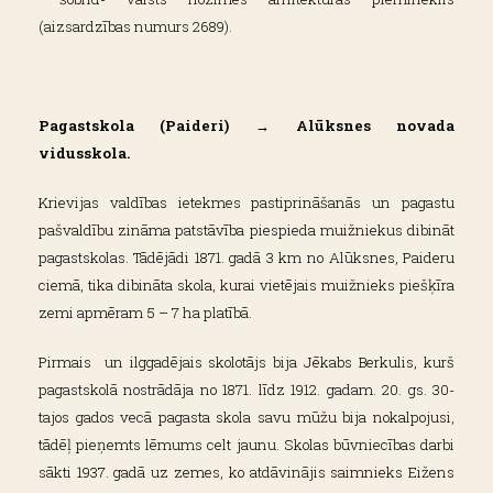
(aizsardzības numurs 2689).
Pagastskola (Paideri) → Alūksnes novada
vidusskola.
Krievijas valdības ietekmes pastiprināšanās un pagastu
pašvaldību zināma patstāvība piespieda muižniekus dibināt
pagastskolas. Tādējādi 1871. gadā 3 km no Alūksnes, Paideru
ciemā, tika dibināta skola, kurai vietējais muižnieks piešķīra
zemi apmēram 5 – 7 ha platībā.
Pirmais un ilggadējais skolotājs bija Jēkabs Berkulis, kurš
pagastskolā nostrādāja no 1871. līdz 1912. gadam. 20. gs. 30-
tajos gados vecā pagasta skola savu mūžu bija nokalpojusi,
tādēļ pieņemts lēmums celt jaunu. Skolas būvniecības darbi
sākti 1937. gadā uz zemes, ko atdāvinājis saimnieks Eižens