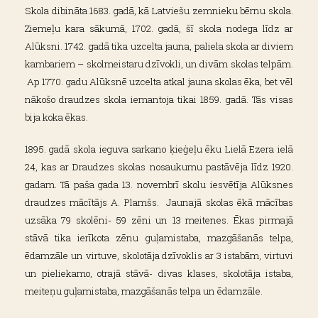
Skola dibināta 1683. gadā, kā Latviešu zemnieku bērnu skola.
Ziemeļu kara sākumā, 1702. gadā, šī skola nodega līdz ar
Alūksni. 1742. gadā tika uzcelta jauna, paliela skola ar diviem
kambariem – skolmeistaru dzīvokli, un divām skolas telpām.
Ap 1770. gadu Alūksnē uzcelta atkal jauna skolas ēka, bet vēl
nākošo draudzes skola iemantoja tikai 1859. gadā. Tās visas
bija koka ēkas.
1895. gadā skola ieguva sarkano ķieģeļu ēku Lielā Ezera ielā
24, kas ar Draudzes skolas nosaukumu pastāvēja līdz 1920.
gadam. Tā paša gada 13. novembrī skolu iesvētīja Alūksnes
draudzes mācītājs A. Plamšs. Jaunajā skolas ēkā mācības
uzsāka 79 skolēni- 59 zēni un 13 meitenes. Ēkas pirmajā
stāvā tika ierīkota zēnu guļamistaba, mazgāšanās telpa,
ēdamzāle un virtuve, skolotāja dzīvoklis ar 3 istabām, virtuvi
un pieliekamo, otrajā stāvā- divas klases, skolotāja istaba,
meiteņu guļamistaba, mazgāšanās telpa un ēdamzāle.