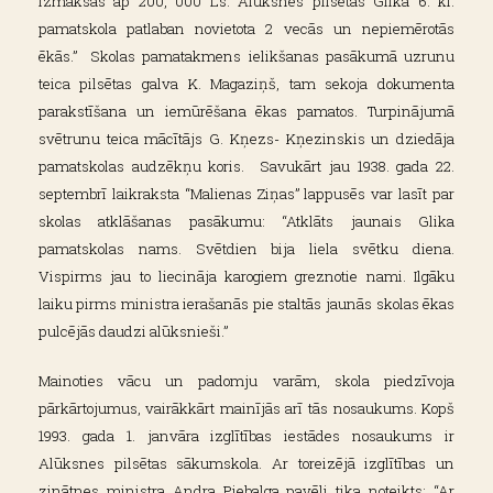
izmaksās ap 200, 000 Ls. Alūksnes pilsētas Glika 6. kl.
pamatskola patlaban novietota 2 vecās un nepiemērotās
ēkās.” Skolas pamatakmens ielikšanas pasākumā uzrunu
teica pilsētas galva K. Magaziņš, tam sekoja dokumenta
parakstīšana un iemūrēšana ēkas pamatos. Turpinājumā
svētrunu teica mācītājs G. Kņezs- Kņezinskis un dziedāja
pamatskolas audzēkņu koris. Savukārt jau 1938. gada 22.
septembrī laikraksta “Malienas Ziņas” lappusēs var lasīt par
skolas atklāšanas pasākumu: “Atklāts jaunais Glika
pamatskolas nams. Svētdien bija liela svētku diena.
Vispirms jau to liecināja karogiem greznotie nami. Ilgāku
laiku pirms ministra ierašanās pie staltās jaunās skolas ēkas
pulcējās daudzi alūksnieši.”
Mainoties vācu un padomju varām, skola piedzīvoja
pārkārtojumus, vairākkārt mainījās arī tās nosaukums. Kopš
1993. gada 1. janvāra izglītības iestādes nosaukums ir
Alūksnes pilsētas sākumskola. Ar toreizējā izglītības un
zinātnes ministra Andra Piebalga pavēli tika noteikts: “Ar