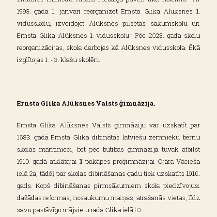
1993. gada 1. janvāri reorganizēt Ernsta Glika Alūksnes 1.
vidusskolu, izveidojot Alūksnes pilsētas sākumskolu un
Ernsta Glika Alūksnes 1. vidusskolu.” Pēc 2023. gada skolu
reorganizācijas, skola darbojas kā Alūksnes vidusskola. Ēkā
izglītojas 1. - 3. klašu skolēni.
Ernsta Glika Alūksnes Valsts ģimnāzija.
Ernsta Glika Alūksnes Valsts ģimnāziju var uzskatīt par
1683. gadā Ernsta Glika dibinātās latviešu zemnieku bērnu
skolas mantinieci, bet pēc būtības ģimnāzija tuvāk atbilst
1910. gadā atklātajai II pakāpes proģimnāzijai Ojāra Vācieša
ielā 2a, tādēļ par skolas dibināšanas gadu tiek uzskatīts 1910.
gads. Kopš dibināšanas pirmsākumiem skola piedzīvojusi
dažādas reformas, nosaukumu maiņas, atrašanās vietas, līdz
savu pastāvīgo mājvietu rada Glika ielā 10.