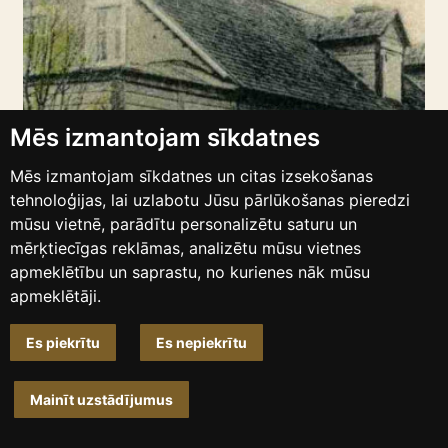
Mēs izmantojam sīkdatnes
Mēs izmantojam sīkdatnes un citas izsekošanas
tehnoloģijas, lai uzlabotu Jūsu pārlūkošanas pieredzi
mūsu vietnē, parādītu personalizētu saturu un
mērķtiecīgas reklāmas, analizētu mūsu vietnes
apmeklētību un saprastu, no kurienes nāk mūsu
apmeklētāji.
Ministrijas skolas (1900.-1919.), Pilsētas I pakāpec
Es piekrītu
Es nepiekrītu
pamatskolas (1919.-1931.) ēka. Pils iela 44.
Attēls: 1970. gadi.
Alūksnes novada muzeja pētnieciskie materiāli
Mainīt uzstādījumus