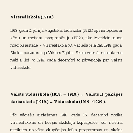
Virsreālskola (1918.).
1918. gada 2. jūnijā Augstākai tautskolai (1912.) apvienojoties ar
zēnu un meiteņu proģimnāziju (1912.), tika izveidota jauna
mācību iestāde - Virsreālskola (O. Vācieša iela 2a), 1918. gadā.
Skolas pārzinis bija Viktors Eglītis. Skola zem šī nosaukuma
nebija ilgi, jo 1918. gada decembrī to pārveidoja par Valsts
vidusskolu.
Valsts vidusskola (1918. – 1919.) → Valsts II pakāpes
darba skola (1919.) → Vidusskola (1919. -1929.).
Pēc vāciešu aiziešanas 1918. gada 15. decembrī notika
virsreālskolas un licejas skolotāju kopsapulce, kur nolēma
atteikties no vācu okupācijas laika programmas un skolas