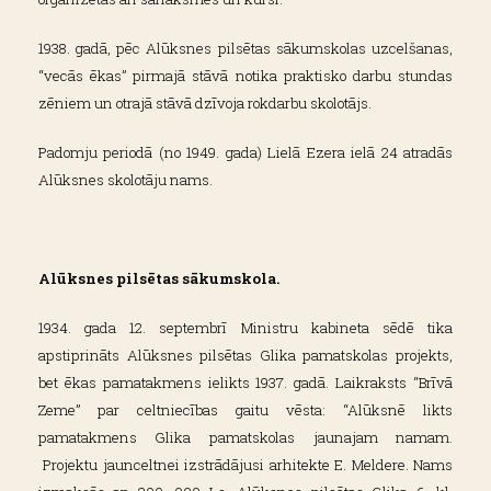
1938. gadā, pēc Alūksnes pilsētas sākumskolas uzcelšanas,
“vecās ēkas” pirmajā stāvā notika praktisko darbu stundas
zēniem un otrajā stāvā dzīvoja rokdarbu skolotājs.
Padomju periodā (no 1949. gada) Lielā Ezera ielā 24 atradās
Alūksnes skolotāju nams.
Alūksnes pilsētas sākumskola.
1934. gada 12. septembrī Ministru kabineta sēdē tika
apstiprināts Alūksnes pilsētas Glika pamatskolas projekts,
bet ēkas pamatakmens ielikts 1937. gadā. Laikraksts “Brīvā
Zeme” par celtniecības gaitu vēsta: “Alūksnē likts
pamatakmens Glika pamatskolas jaunajam namam.
Projektu jaunceltnei izstrādājusi arhitekte E. Meldere. Nams