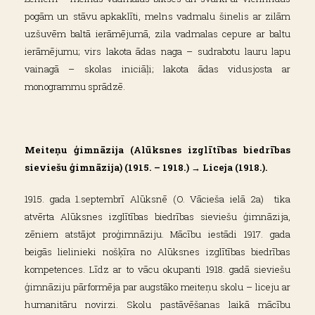
pogām un stāvu apkaklīti, melns vadmalu šinelis ar zilām
uzšuvēm baltā ierāmējumā, zila vadmalas cepure ar baltu
ierāmējumu; virs lakota ādas naga – sudrabotu lauru lapu
vainagā – skolas iniciāļi; lakota ādas vidusjosta ar
monogrammu sprādzē.
Meiteņu ģimnāzija (Alūksnes izglītības biedrības
sieviešu ģimnāzija) (1915. – 1918.) → Liceja (1918.).
1915. gada 1.septembrī Alūksnē (O. Vācieša ielā 2a) tika
atvērta Alūksnes izglītības biedrības sieviešu ģimnāzija,
zēniem atstājot proģimnāziju. Mācību iestādi 1917. gada
beigās lielinieki nošķīra no Alūksnes izglītības biedrības
kompetences. Līdz ar to vācu okupanti 1918. gadā sieviešu
ģimnāziju pārformēja par augstāko meiteņu skolu – liceju ar
humanitāru novirzi. Skolu pastāvēšanas laikā mācību