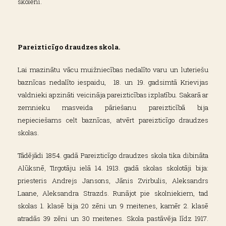
skolēni.
Pareizticīgo draudzes skola.
Lai mazinātu vācu muižniecības nedalīto varu un luteriešu
baznīcas nedalīto iespaidu, 18. un 19. gadsimtā Krievijas
valdnieki apzināti veicināja pareizticības izplatību. Sakarā ar
zemnieku masveida pāriešanu pareizticībā bija
nepieciešams celt baznīcas, atvērt pareizticīgo draudzes
skolas.
Tādējādi 1854. gadā Pareizticīgo draudzes skola tika dibināta
Alūksnē, Tirgotāju ielā 14. 1913. gadā skolas skolotāji bija:
priesteris Andrejs Jansons, Jānis Zvirbulis, Aleksandrs
Laane, Aleksandra Strazds. Runājot pie skolniekiem, tad
skolas 1. klasē bija 20 zēni un 9 meitenes, kamēr 2. klasē
atradās 39 zēni un 30 meitenes. Skola pastāvēja līdz 1917.