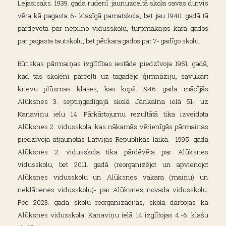
Lejasisaks. 1939. gada rudenī jaunuzceltā skola savas durvis
vēra kā pagasta 6- klasīgā pamatskola, bet jau 1940. gadā tā
pārdēvēta par nepilno vidusskolu, turpmākajos kara gados
par pagasta tautskolu, bet pēckara gados par 7- gadīgo skolu.
Būtiskas pārmaiņas izglītības iestāde piedzīvoja 1951. gadā,
kad tās skolēni pārcelti uz tagadējo ģimnāziju, savukārt
krievu plūsmas klases, kas kopš 1946. gada mācījās
Alūksnes 3. septiņgadīgajā skolā Jāņkalna ielā 51- uz
Kanaviņu ielu 14. Pārkārtojumu rezultātā tika izveidota
Alūksnes 2. vidusskola, kas nākamās vērienīgās pārmaiņas
piedzīvoja atjaunotās Latvijas Republikas laikā. 1995. gadā
Alūksnes 2. vidusskola tika pārdēvēta par Alūksnes
vidusskolu, bet 2011. gadā (reorganizējot un apvienojot
Alūksnes vidusskolu un Alūksnes vakara (maiņu) un
neklātienes vidusskolu)- par Alūksnes novada vidusskolu.
Pēc 2023. gada skolu reorganizācijas, skola darbojas kā
Alūksnes vidusskola. Kanaviņu ielā 14 izglītojas 4.-6. klašu