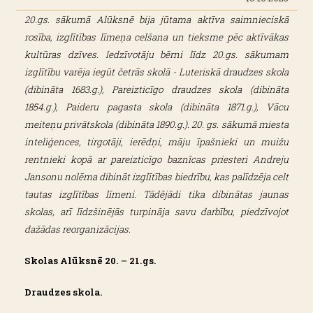
20.gs. sākumā Alūksnē bija jūtama aktīva saimnieciskā
rosība, izglītības līmeņa celšana un tieksme pēc aktīvākas
kultūras dzīves. Iedzīvotāju bērni līdz 20.gs. sākumam
izglītību varēja iegūt četrās skolā - Luteriskā draudzes skola
(dibināta 1683.g.), Pareizticīgo draudzes skola (dibināta
1854.g.), Paideru pagasta skola (dibināta 1871.g.), Vācu
meiteņu privātskola (dibināta 1890.g.). 20. gs. sākumā miesta
inteliģences, tirgotāji, ierēdņi, māju īpašnieki un muižu
rentnieki kopā ar pareizticīgo baznīcas priesteri Andreju
Jansonu nolēma dibināt izglītības biedrību, kas palīdzēja celt
tautas izglītības līmeni. Tādējādi tika dibinātas jaunas
skolas, arī līdzšinējās turpināja savu darbību, piedzīvojot
dažādas reorganizācijas.
Skolas Alūksnē 20. – 21.gs.
Draudzes skola.