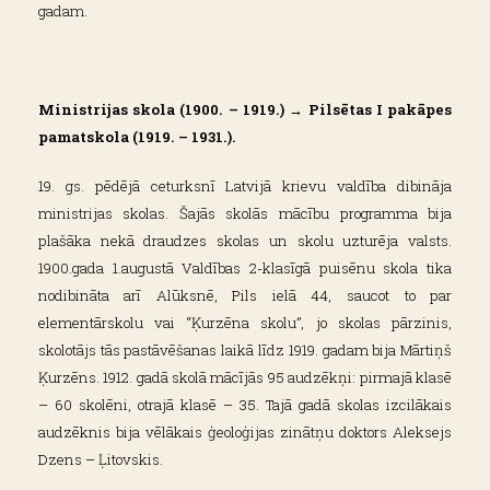
gadam.
Ministrijas skola (1900. – 1919.) → Pilsētas I pakāpes
pamatskola (1919. – 1931.).
19. gs. pēdējā ceturksnī Latvijā krievu valdība dibināja
ministrijas skolas. Šajās skolās mācību programma bija
plašāka nekā draudzes skolas un skolu uzturēja valsts.
1900.gada 1.augustā Valdības 2-klasīgā puisēnu skola tika
nodibināta arī Alūksnē, Pils ielā 44, saucot to par
elementārskolu vai “Ķurzēna skolu”, jo skolas pārzinis,
skolotājs tās pastāvēšanas laikā līdz 1919. gadam bija Mārtiņš
Ķurzēns. 1912. gadā skolā mācījās 95 audzēkņi: pirmajā klasē
– 60 skolēni, otrajā klasē – 35. Tajā gadā skolas izcilākais
audzēknis bija vēlākais ģeoloģijas zinātņu doktors Aleksejs
Dzens – Ļitovskis.