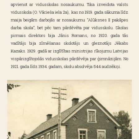
apvienot ar vidusskolas nosaukumu. Tika izveidota valsts
vidusskola (O. Vācieša iela 2a), kas no 1919. gada sākuma līdz
maija beigām darbojās ar nosaukumu “Alūksnes II pakāpes
darba skola”, bet pēc tam pārdēvēta par vidusskolu. Skolas
pirmais direktors bija Jānis Romans, no 1920. gada tās
vadītājs bija zīmēšanas skolotājs un gleznotājs Jēkabs
Kazaks. 1929. gadā ar izglītības ministrijas rīkojumu Latvijas
vispārizglītojošās vidusskolas pārdēvēja par ģimnāzijām. No
1921. gada līdz 1934. gadam, skolu absolvēja 544 audzēkņi.