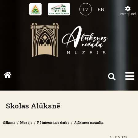
LV
EN
Iestatījumi
Skolas Alūksnē
/
/
/
Sākums
Muzejs
Pētnieciskais darbs
Alūksnes mozaīka
15.10.2023