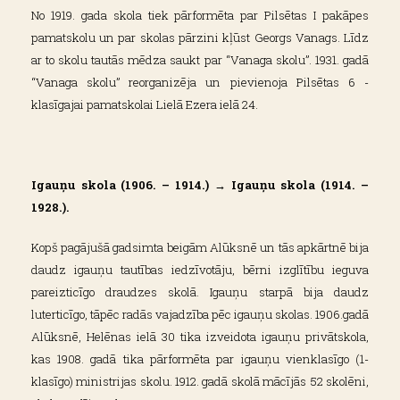
No 1919. gada skola tiek pārformēta par Pilsētas I pakāpes
pamatskolu un par skolas pārzini kļūst Georgs Vanags. Līdz
ar to skolu tautās mēdza saukt par “Vanaga skolu”. 1931. gadā
“Vanaga skolu” reorganizēja un pievienoja Pilsētas 6 -
klasīgajai pamatskolai Lielā Ezera ielā 24.
Igauņu skola (1906. – 1914.) → Igauņu skola (1914. –
1928.).
Kopš pagājušā gadsimta beigām Alūksnē un tās apkārtnē bija
daudz igauņu tautības iedzīvotāju, bērni izglītību ieguva
pareizticīgo draudzes skolā. Igauņu starpā bija daudz
luterticīgo, tāpēc radās vajadzība pēc igauņu skolas. 1906.gadā
Alūksnē, Helēnas ielā 30 tika izveidota igauņu privātskola,
kas 1908. gadā tika pārformēta par igauņu vienklasīgo (1-
klasīgo) ministrijas skolu. 1912. gadā skolā mācījās 52 skolēni,