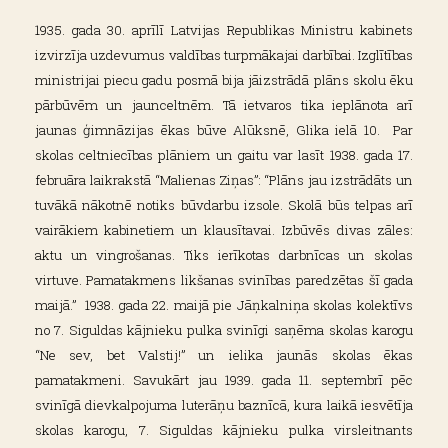
1935. gada 30. aprīlī Latvijas Republikas Ministru kabinets
izvirzīja uzdevumus valdības turpmākajai darbībai. Izglītības
ministrijai piecu gadu posmā bija jāizstrādā plāns skolu ēku
pārbūvēm un jaunceltnēm. Tā ietvaros tika ieplānota arī
jaunas ģimnāzijas ēkas būve Alūksnē, Glika ielā 10. Par
skolas celtniecības plāniem un gaitu var lasīt 1938. gada 17.
februāra laikrakstā “Malienas Ziņas”: “Plāns jau izstrādāts un
tuvākā nākotnē notiks būvdarbu izsole. Skolā būs telpas arī
vairākiem kabinetiem un klausītavai. Izbūvēs divas zāles:
aktu un vingrošanas. Tiks ierīkotas darbnīcas un skolas
virtuve. Pamatakmens likšanas svinības paredzētas šī gada
maijā.” 1938. gada 22. maijā pie Jāņkalniņa skolas kolektīvs
no 7. Siguldas kājnieku pulka svinīgi saņēma skolas karogu
“Ne sev, bet Valstij!” un ielika jaunās skolas ēkas
pamatakmeni. Savukārt jau 1939. gada 11. septembrī pēc
svinīgā dievkalpojuma luterāņu baznīcā, kura laikā iesvētīja
skolas karogu, 7. Siguldas kājnieku pulka virsleitnants