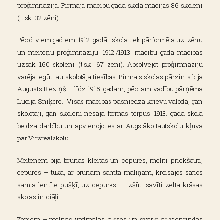
proģimnāzija. Pirmajā mācību gadā skolā mācījās 86 skolēni
( t.sk. 32 zēni).
Pēc diviem gadiem, 1912. gadā, skola tiek pārformēta uz zēnu
un meiteņu proģimnāziju. 1912./1913. mācību gadā mācības
uzsāk 160 skolēni (t.sk. 67 zēni). Absolvējot proģimnāziju
varēja iegūt tautskolotāja tiesības. Pirmais skolas pārzinis bija
Augusts Bieziņš – līdz 1915. gadam, pēc tam vadību pārņēma
Lūcija Sniķere. Visas mācības pasniedza krievu valodā, gan
skolotāji, gan skolēni nēsāja formas tērpus. 1918. gadā skola
beidza darbību un apvienojoties ar Augstāko tautskolu kļuva
par Virsreālskolu.
Meitenēm bija brūnas kleitas un cepures, melni priekšauti,
cepures – tūka, ar brūnām samta maliņām, kreisajos sānos
samta lentīte pušķī, uz cepures – izšūti savīti zelta krāsas
skolas iniciāļi.
Zēniem – melnas vadmalas bikses un svārki ar vienrindas