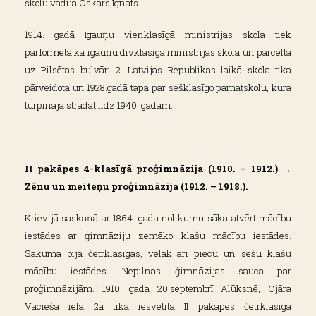
skolu vadīja Oskars Ignats.
1914. gadā Igauņu vienklasīgā ministrijas skola tiek
pārformēta kā igauņu divklasīgā ministrijas skola un pārcelta
uz Pilsētas bulvāri 2. Latvijas Republikas laikā skola tika
pārveidota un 1928.gadā tapa par sešklasīgo pamatskolu, kura
turpināja strādāt līdz 1940. gadam.
II pakāpes 4-klasīgā proģimnāzija (1910. – 1912.) →
Zēnu un meiteņu proģimnāzija (1912. – 1918.).
Krievijā saskaņā ar 1864. gada nolikumu sāka atvērt mācību
iestādes ar ģimnāziju zemāko klašu mācību iestādes.
Sākumā bija četrklasīgas, vēlāk arī piecu un sešu klašu
mācību iestādes. Nepilnas ģimnāzijas sauca par
proģimnāzijām. 1910. gada 20.septembrī Alūksnē, Ojāra
Vācieša iela 2a tika iesvētīta II pakāpes četrklasīgā