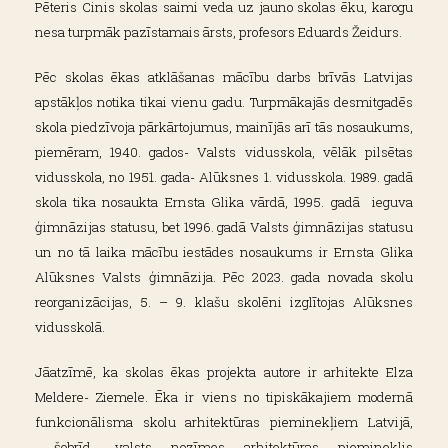
Pēteris Cinis skolas saimi veda uz jauno skolas ēku, karogu
nesa turpmāk pazīstamais ārsts, profesors Eduards Žeidurs.
Pēc skolas ēkas atklāšanas mācību darbs brīvās Latvijas
apstākļos notika tikai vienu gadu. Turpmākajās desmitgadēs
skola piedzīvoja pārkārtojumus, mainījās arī tās nosaukums,
piemēram, 1940. gados- Valsts vidusskola, vēlāk pilsētas
vidusskola, no 1951. gada- Alūksnes 1. vidusskola. 1989. gadā
skola tika nosaukta Ernsta Glika vārdā, 1995. gadā ieguva
ģimnāzijas statusu, bet 1996. gadā Valsts ģimnāzijas statusu
un no tā laika mācību iestādes nosaukums ir Ernsta Glika
Alūksnes Valsts ģimnāzija. Pēc 2023. gada novada skolu
reorganizācijas, 5. – 9. klašu skolēni izglītojas Alūksnes
vidusskolā.
Jāatzīmē, ka skolas ēkas projekta autore ir arhitekte Elza
Meldere- Ziemele. Ēka ir viens no tipiskākajiem modernā
funkcionālisma skolu arhitektūras pieminekļiem Latvijā,
šobrīd- valsts nozīmes arhitektūras piemineklis