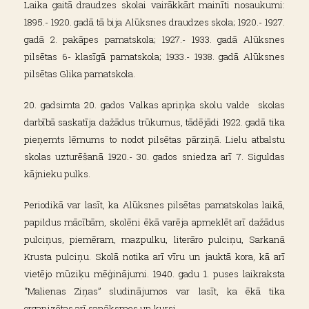
Laika gaitā draudzes skolai vairākkārt mainīti nosaukumi:
1895.- 1920. gadā tā bija Alūksnes draudzes skola; 1920.- 1927.
gadā 2. pakāpes pamatskola; 1927.- 1933. gadā Alūksnes
pilsētas 6- klasīgā pamatskola; 1933.- 1938. gadā Alūksnes
pilsētas Glika pamatskola.
20. gadsimta 20. gados Valkas apriņķa skolu valde skolas
darbībā saskatīja dažādus trūkumus, tādējādi 1922. gadā tika
pieņemts lēmums to nodot pilsētas pārziņā. Lielu atbalstu
skolas uzturēšanā 1920.- 30. gados sniedza arī 7. Siguldas
kājnieku pulks.
Periodikā var lasīt, ka Alūksnes pilsētas pamatskolas laikā,
papildus mācībām, skolēni ēkā varēja apmeklēt arī dažādus
pulciņus, piemēram, mazpulku, literāro pulciņu, Sarkanā
Krusta pulciņu. Skolā notika arī vīru un jauktā kora, kā arī
vietējo mūziķu mēģinājumi. 1940. gadu 1. puses laikraksta
“Malienas Ziņas” sludinājumos var lasīt, ka ēkā tika
organizētas arī sanāksmes un kursi.