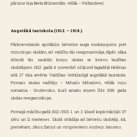
pārzine bija Berta Blūmentāle, vēlāk – Polfandere).
Augstākā tautskola (1912. – 1918.).
Pārkrievošanās apstākļos latviešos auga noskaņojums pret
ministrijas skolām, arī valdību tās neapmierināja, tāpēc sāka
dibināt tās sauktās kroņu skolas ar krievu tautības
skolotājiem. 1912. gadā 4. novembrī Alūksnē tagadējā Helēnas
ielā 27 tika atvērta Valdības četrklasīgā augstākā tautskola.
Pirmais skolas vadītājs – Mihails Mihailovs, vēlāk viņu
nomaina - Gruševskis, kurš amatu ieņem līdz 1918. gada
skolas reorganizācijai.
Pirmajā mācību gadā 1912./1913. 1. un 2. klasē kopā mācījās 37
zēni un 11 meitenes. Skolā strādāja arī latviešu skolotāji, kā,
piemēram, Jānis Zariņš un virspriesteris Andrejs Jansons.