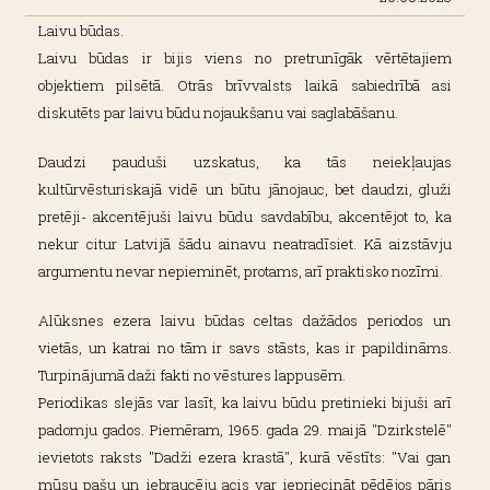
Laivu būdas.
Laivu būdas ir bijis viens no pretrunīgāk vērtētajiem
objektiem pilsētā. Otrās brīvvalsts laikā sabiedrībā asi
diskutēts par laivu būdu nojaukšanu vai saglabāšanu.
Daudzi pauduši uzskatus, ka tās neiekļaujas
kultūrvēsturiskajā vidē un būtu jānojauc, bet daudzi, gluži
pretēji- akcentējuši laivu būdu savdabību, akcentējot to, ka
nekur citur Latvijā šādu ainavu neatradīsiet. Kā aizstāvju
argumentu nevar nepieminēt, protams, arī praktisko nozīmi.
Alūksnes ezera laivu būdas celtas dažādos periodos un
vietās, un katrai no tām ir savs stāsts, kas ir papildināms.
Turpinājumā daži fakti no vēstures lappusēm.
Periodikas slejās var lasīt, ka laivu būdu pretinieki bijuši arī
padomju gados. Piemēram, 1965. gada 29. maijā "Dzirkstelē"
ievietots raksts "Dadži ezera krastā", kurā vēstīts: "Vai gan
mūsu pašu un iebraucēju acis var iepriecināt pēdējos pāris