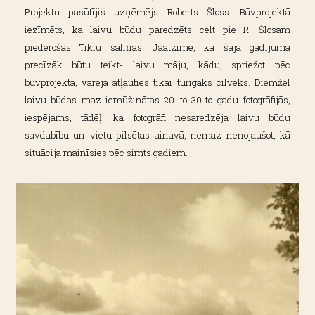
Projektu pasūtījis uzņēmējs Roberts Šloss. Būvprojektā
iezīmēts, ka laivu būdu paredzēts celt pie R. Šlosam
piederošās Tīklu saliņas. Jāatzīmē, ka šajā gadījumā
precīzāk būtu teikt- laivu māju, kādu, spriežot pēc
būvprojekta, varēja atļauties tikai turīgāks cilvēks. Diemžēl
laivu būdas maz iemūžinātas 20.-to 30-to gadu fotogrāfijās,
iespējams, tādēļ, ka fotogrāfi nesaredzēja laivu būdu
savdabību un vietu pilsētas ainavā, nemaz nenojaušot, kā
situācija mainīsies pēc simts gadiem.