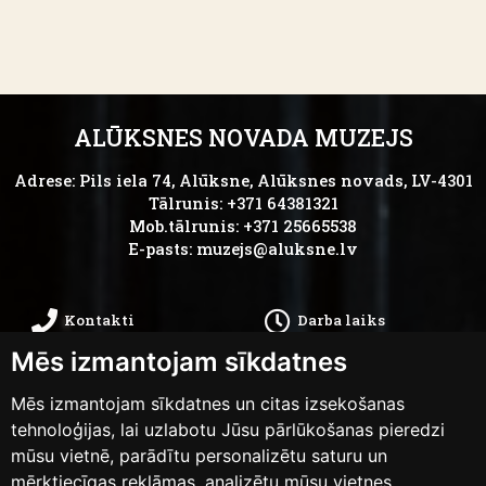
ALŪKSNES NOVADA MUZEJS
Adrese: Pils iela 74, Alūksne, Alūksnes novads, LV-4301
Tālrunis: +371 64381321
Mob.tālrunis: +371 25665538
E-pasts:
muzejs@aluksne.lv
Kontakti
Darba laiks
Mēs izmantojam sīkdatnes
Kā nokļūt
Privātums
Mēs izmantojam sīkdatnes un citas izsekošanas
Piekļūstamības
tehnoloģijas, lai uzlabotu Jūsu pārlūkošanas pieredzi
Anketas
mūsu vietnē, parādītu personalizētu saturu un
paziņojums
mērķtiecīgas reklāmas, analizētu mūsu vietnes