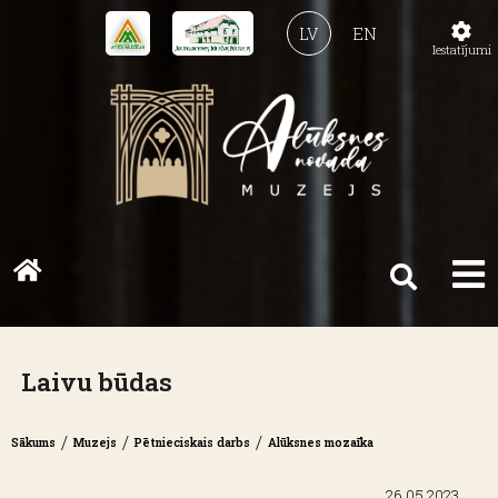
LV
EN
Iestatījumi
Laivu būdas
/
/
/
Sākums
Muzejs
Pētnieciskais darbs
Alūksnes mozaīka
26.05.2023