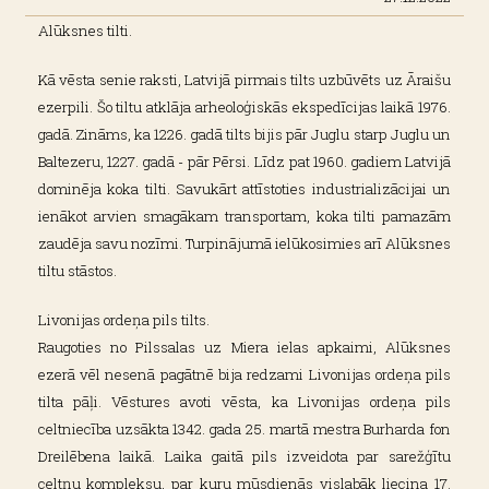
Alūksnes tilti.
Kā vēsta senie raksti, Latvijā pirmais tilts uzbūvēts uz Āraišu
ezerpili. Šo tiltu atklāja arheoloģiskās ekspedīcijas laikā 1976.
gadā. Zināms, ka 1226. gadā tilts bijis pār Juglu starp Juglu un
Baltezeru, 1227. gadā - pār Pērsi. Līdz pat 1960. gadiem Latvijā
dominēja koka tilti. Savukārt attīstoties industrializācijai un
ienākot arvien smagākam transportam, koka tilti pamazām
zaudēja savu nozīmi. Turpinājumā ielūkosimies arī Alūksnes
tiltu stāstos.
Livonijas ordeņa pils tilts.
Raugoties no Pilssalas uz Miera ielas apkaimi, Alūksnes
ezerā vēl nesenā pagātnē bija redzami Livonijas ordeņa pils
tilta pāļi. Vēstures avoti vēsta, ka Livonijas ordeņa pils
celtniecība uzsākta 1342. gada 25. martā mestra Burharda fon
Dreilēbena laikā. Laika gaitā pils izveidota par sarežģītu
celtņu kompleksu, par kuru mūsdienās vislabāk liecina 17.