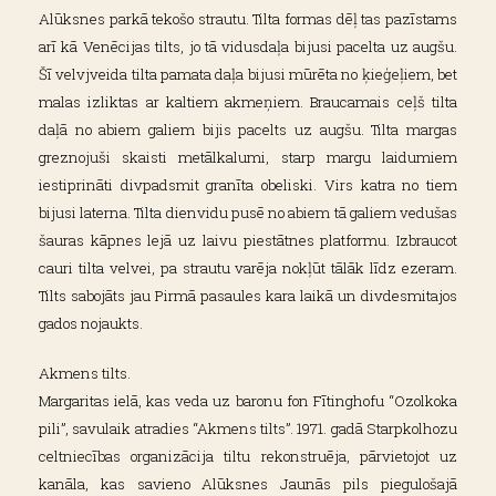
Alūksnes parkā tekošo strautu. Tilta formas dēļ tas pazīstams
arī kā Venēcijas tilts, jo tā vidusdaļa bijusi pacelta uz augšu.
Šī velvjveida tilta pamata daļa bijusi mūrēta no ķieģeļiem, bet
malas izliktas ar kaltiem akmeņiem. Braucamais ceļš tilta
daļā no abiem galiem bijis pacelts uz augšu. Tilta margas
greznojuši skaisti metālkalumi, starp margu laidumiem
iestiprināti divpadsmit granīta obeliski. Virs katra no tiem
bijusi laterna. Tilta dienvidu pusē no abiem tā galiem vedušas
šauras kāpnes lejā uz laivu piestātnes platformu. Izbraucot
cauri tilta velvei, pa strautu varēja nokļūt tālāk līdz ezeram.
Tilts sabojāts jau Pirmā pasaules kara laikā un divdesmitajos
gados nojaukts.
Akmens tilts.
Margaritas ielā, kas veda uz baronu fon Fītinghofu “Ozolkoka
pili”, savulaik atradies “Akmens tilts”. 1971. gadā Starpkolhozu
celtniecības organizācija tiltu rekonstruēja, pārvietojot uz
kanāla, kas savieno Alūksnes Jaunās pils piegulošajā