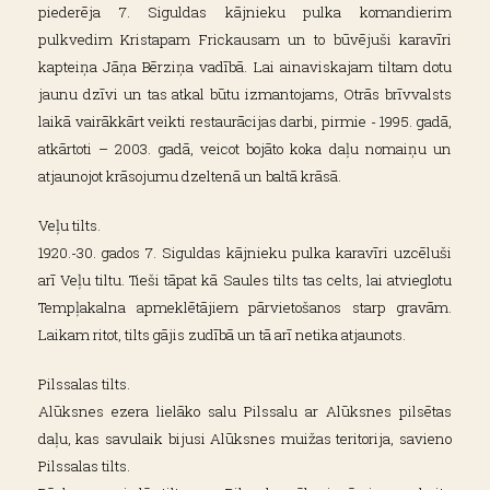
piederēja 7. Siguldas kājnieku pulka komandierim
pulkvedim Kristapam Frickausam un to būvējuši karavīri
kapteiņa Jāņa Bērziņa vadībā. Lai ainaviskajam tiltam dotu
jaunu dzīvi un tas atkal būtu izmantojams, Otrās brīvvalsts
laikā vairākkārt veikti restaurācijas darbi, pirmie - 1995. gadā,
atkārtoti – 2003. gadā, veicot bojāto koka daļu nomaiņu un
atjaunojot krāsojumu dzeltenā un baltā krāsā.
Veļu tilts.
1920.-30. gados 7. Siguldas kājnieku pulka karavīri uzcēluši
arī Veļu tiltu. Tieši tāpat kā Saules tilts tas celts, lai atvieglotu
Tempļakalna apmeklētājiem pārvietošanos starp gravām.
Laikam ritot, tilts gājis zudībā un tā arī netika atjaunots.
Pilssalas tilts.
Alūksnes ezera lielāko salu Pilssalu ar Alūksnes pilsētas
daļu, kas savulaik bijusi Alūksnes muižas teritorija, savieno
Pilssalas tilts.