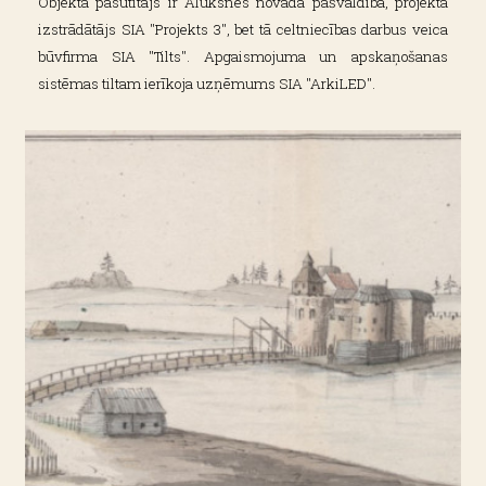
Objekta pasūtītājs ir Alūksnes novada pašvaldība, projekta
izstrādātājs SIA "Projekts 3", bet tā celtniecības darbus veica
būvfirma SIA "Tilts". Apgaismojuma un apskaņošanas
sistēmas tiltam ierīkoja uzņēmums SIA "ArkiLED".