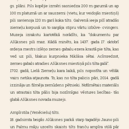
gs. plāni. Pils kopējie izmēri sasniedza 200 m garumā un ap
100 m platumā un ar sauszemi (vietu, kur veidojās miestiņš)
pili savienoja 120 m garš koka tilts. Galvenā ieeja pilī atradās
ziemeļu korpusā un to sargāja stipru vārtu izbūve- cvingers.
Muzeja izrakstu kartotēkā norādīts, ka “dokumentu par
Alūksnes pili maz. Kādā minēts, ka 1437. gada 17. oktobrī
ordeņa mestrs izlēņo zemes gabalu ezera krastā pie tilta, kas
ved uz pili, blakus kurpnieka Niklāsa sētai. Acīmredzot,
zemes gabals atradies Alūksnes miestiņā pils tilta galā”.
1702. gadā, Lielā Ziemeļu kara laikā, pils nopostīta un vēlāk
vairs netika atjaunota. To, kas no tilta palicis pāri, 2014. gadā
izzināja un filmēja zemūdens pētnieki. Nofilmētais materiāls
un atrastais tilta pālis bija nozīmīgas vēstures liecības- tās
glabā Alūksnes novada muzejs.
Ampīrstila (Venēciešu) tilts.
18. gadsimta beigās Alūksnes parkā starp tagadējo Jauno pili
un Palmu māju uzcelts skaists tilts franču ampīra stilā pār