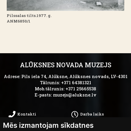
Pilssalas tilts.1977. g.
ANM6850/1
ALŪKSNES NOVADA MUZEJS
Adrese: Pils iela 74, Alūksne, Alūksnes novads, LV-4301
Tālrunis: +371 64381321
Mob.tālrunis: +371 25665538
E-pasts:
muzejs@aluksne.lv
Kontakti
Darba laiks
Mēs izmantojam sīkdatnes
Kā nokļūt
Privātums