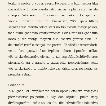
teritorijā esošos dīķus ar ezeru. No vecā tilta būvniecībai tika
izmantoti oriģinālie granīta balsti, akmens plātnes un metāla
margas. “Akmens tiltu” skāruši gan laika zoba, gan arī
vandāļu nodarīti postījumi. Piemēram, 2008. gadā tiltam
sagāzās divi granīta balsta stabi un trīs metāla margu posmi,
tādēļ 2010. gadā tika veikts remonts. Savukārt 2018. gadā tilta
labās puses margai nogāzti divi masīvi granīta stabi un
dekoratīvā metāla margojuma posmi. Līdzšinējie remontdarbi
veikti bez padziļinātas izpētes, tiltam joprojām trūkst
vēsturisko dekoratīvo elementu. Lai saglabātu kultūrvēstures
pieminekli un atjaunotu to autentiski, nepieciešams veikt
vēsturisko izpēti, arhitektonisko uzmērīšanu un restaurācijas
projekta izstrādi.
Saules tilts.
1937. gadā, lai Tempļakalna parka apmeklētājiem atvieglotu
pārvietošanos pa parku, 7. Siguldas kājnieku pulks starp
divām gravām uzcēla Saules tiltu. Tilta būvniecības iniciatīva