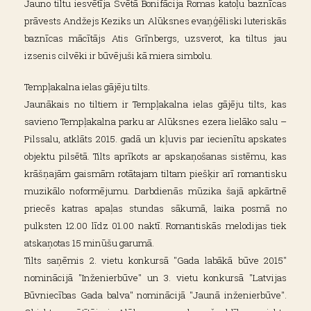
Jauno tiltu iesvētīja Svētā Bonifācija Romas katoļu baznīcas
prāvests Andžejs Keziks un Alūksnes evaņģēliski luteriskās
baznīcas mācītājs Atis Grīnbergs, uzsverot, ka tiltus jau
izsenis cilvēki ir būvējuši kā miera simbolu.
Tempļakalna ielas gājēju tilts.
Jaunākais no tiltiem ir Tempļakalna ielas gājēju tilts, kas
savieno Tempļakalna parku ar Alūksnes ezera lielāko salu –
Pilssalu, atklāts 2015. gadā un kļuvis par iecienītu apskates
objektu pilsētā. Tilts aprīkots ar apskaņošanas sistēmu, kas
krāšņajām gaismām rotātajam tiltam piešķir arī romantisku
muzikālo noformējumu. Darbdienās mūzika šajā apkārtnē
priecēs katras apaļas stundas sākumā, laika posmā no
pulksten 12.00 līdz 01.00 naktī. Romantiskās melodijas tiek
atskaņotas 15 minūšu garumā.
Tilts saņēmis 2. vietu konkursā "Gada labākā būve 2015"
nominācijā "Inženierbūve" un 3. vietu konkursā "Latvijas
Būvniecības Gada balva" nominācijā "Jaunā inženierbūve".