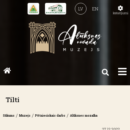
LV
EN
Iestatījumi
Tilti
/
/
/
Sākums
Muzejs
Pētnieciskais darbs
Alūksnes mozaīka
27.12.2022