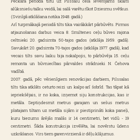
Pēckara periodā tiltu uz Pilssalu cēla ievērojams skaits
alūksniešu talku veidā, lai salā varētu rīkot Dziesmu svētkus.
(Svinīgā atklāšana notika 1948. gadā.)
Arī turpmākajā periodā tilts tika vairākkārt pārbūvēts. Pirmos
atjaunošanas darbus veica 8. Smiltenes ceļu būves rajona
celtnieki 20. gadsimta 50-tajos gados (atklāja 1959. gadā).
Savukārt 20. gadsimta 70-tajos gados (atklāja 1977. gadā), kad
vecais tilts savu laiku bija nokalpojis, to pārbūvēja 15. ceļu
remonta un būvniecības pārvaldes strādnieki N. Čehova
vadībā.
2007. gadā, pēc vērienīgiem renovācijas darbiem, Pilssalas
tilts tika atklāts ceturto reizi un kalpo arī šobrīd. Tas tāpat kā
iepriekšējais, ir no koka, izņemot siju konstrukcijas, kas ir
metāla. Septiņdesmit metrus garajam un sešus metrus
platajam tiltam uz metāla sijām ir piestiprināti koka paneļi,
kuru biezums ārējās malās ir 14 centimetri, bet vidū - 19
centimetri. Šāda konstrukcija izvēlēta, lai novērstu ūdens
uzkrāšanos. Virs tiem garenvirzienā ir dēļu klājumus.