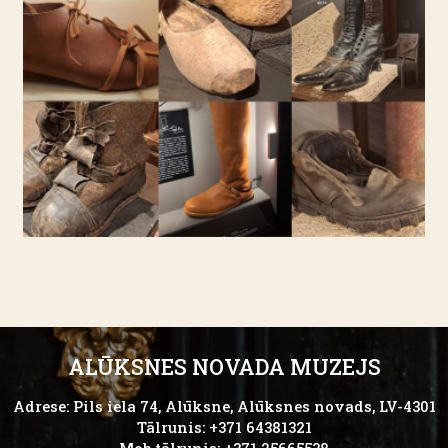
ALŪKSNES NOVADA MUZEJS
Adrese: Pils iela 74, Alūksne, Alūksnes novads, LV-4301
Tālrunis: +371 64381321