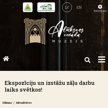
LV
EN
Iestatījumi
Ekspozīciju un izstāžu zāļu darbu
laiks svētkos!
/
Sākums
Aktualitātes