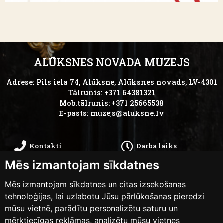
ALŪKSNES NOVADA MUZEJS
Adrese: Pils iela 74, Alūksne, Alūksnes novads, LV-4301
Tālrunis: +371 64381321
Mob.tālrunis: +371 25665538
E-pasts:
muzejs@aluksne.lv
Kontakti
Darba laiks
Mēs izmantojam sīkdatnes
Kā nokļūt
Privātums
Mēs izmantojam sīkdatnes un citas izsekošanas
Piekļūstamības
tehnoloģijas, lai uzlabotu Jūsu pārlūkošanas pieredzi
Anketas
mūsu vietnē, parādītu personalizētu saturu un
paziņojums
mērķtiecīgas reklāmas, analizētu mūsu vietnes