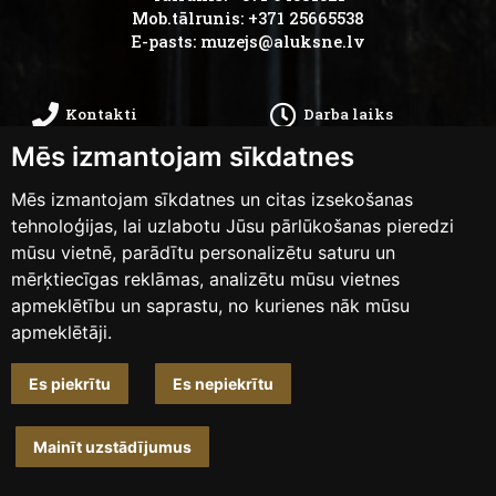
Mob.tālrunis: +371 25665538
E-pasts:
muzejs@aluksne.lv
Kontakti
Darba laiks
Mēs izmantojam sīkdatnes
Kā nokļūt
Privātums
Mēs izmantojam sīkdatnes un citas izsekošanas
Piekļūstamības
tehnoloģijas, lai uzlabotu Jūsu pārlūkošanas pieredzi
Anketas
mūsu vietnē, parādītu personalizētu saturu un
paziņojums
mērķtiecīgas reklāmas, analizētu mūsu vietnes
apmeklētību un saprastu, no kurienes nāk mūsu
apmeklētāji.
Mainīt sīkdatņu iestatījumus
Es piekrītu
Es nepiekrītu
Dizains un izstrāde
weblapa.lv
Mainīt uzstādījumus