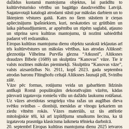
dažādus kustamā mantojuma objektus, lai parādītu to
kultūrvēsturisko vērtību un bagātīgo daudzveidību Latvijā.
Sagatavotajā katalogā atrodami stāsti par mākslas darbiem un to
likteņiem vēstures gaitā. Katrs no šiem stāstiem ir cieņas
apliecinājums īpašniekiem, kuri, neskatoties uz grūtībām un
laika pārbaudījumiem, ar apņēmību un rūpēm saglabā, atjauno
un stiprina savu kultūras mantojumu, tā nozīmi sabiedrībā
padarot vēl redzamāku.
Eiropas kultūras mantojuma dienu objektu sarakstā iekļautas arī
trīs kultūrvēstures un mākslas vērtības, kas atrodas Alūksnē:
gleznotāja Vilhelma Purvīša glezna “Atkusnī”, Alūksnes
draudzes Bībele (1689) un skulptūra “Kanovas” vāze. Tie ir
valsts nozīmes mākslas pieminekļi. Skulptūra “Kanovas vāze”,
valsts aizsardzības Nr. 2911, kopš 2023. gada septembra
atrodas baronu Fītinghofu celtajā Alūksnes Jaunajā pilī, Svinību
zālē.
Vāze pēc formas, rotājumu veida un gabarītiem līdzinās
antīkajā Romā populārajām dekoratīvajām vāzēm, kādas
pārsvarā izgatavoja romiešu villu un dažādu laukumu rotāšanai.
Uz vāzes atveidotas sengrieķu vīna ražas un auglības dieva
svētku svinības – dionīsiji, menādas ar vīnogu ķekariem un
ziedu vītnēm rokās. Vāzes materiāls, uz tās attēlotie
mitoloģiskie tēli, kā arī izpildījuma smalkums liecina, ka tā
izgatavota prasmīga klasicisma laikmeta tēlnieka darbnīcā.
20. septembrī Eiropas kultūras mantojuma dienu 2025 ietvaros