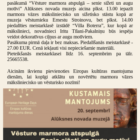
pasākumā “Vēsture marmora atspulgā – senie sižeti un augu
motīvi” Alūksnes novada muzejs aicina plkst. 13.00 iepazīt
marmora vāzes māksliniecisko un sižetisko stāstu kopā ar
muzeja vēsturnieku Ernestu Stroinovu, bet plkst. 14.00
piedalīties meistarklasē izstādē “Villa Boterra”, kur kopā ar
mākslinieci, novadnieci Iritu Tīlani-Pakalniņu būs iespēja
veidot dekoratīvus ciļņus ar augu motīviem.
Pasākuma pirmā daļa ir bez maksas. Piedalīšanās meistarklasē -
27.00 EUR. Cenā iekļauti visi nepieciešamie materiāli.
Pieteikšanās meistarklasei līdz 16. septembrim pa tālr.
25665538.
Aicinām ikvienu pievienoties Eiropas kultūras mantojuma
dienām, lai kopīgi atklātu un novērtētu marmora vāzes
māksliniecisko un vēsturisko nozīmi
!