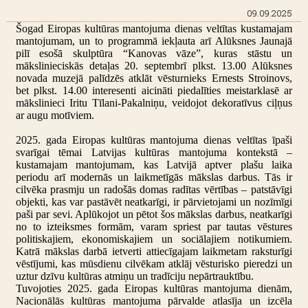
09.09.2025
Šogad Eiropas kultūras mantojuma dienas veltītas kustamajam
mantojumam, un to programmā iekļauta arī Alūksnes Jaunajā
pilī esošā skulptūra “Kanovas vāze”, kuras stāstu un
mākslinieciskās detaļas 20. septembrī plkst. 13.00 Alūksnes
novada muzejā palīdzēs atklāt vēsturnieks Ernests Stroinovs,
bet plkst. 14.00 interesenti aicināti piedalīties meistarklasē ar
mākslinieci Iritu Tīlani-Pakalniņu, veidojot dekoratīvus ciļņus
ar augu motīviem.
2025. gada Eiropas kultūras mantojuma dienas veltītas īpaši
svarīgai tēmai Latvijas kultūras mantojuma kontekstā –
kustamajam mantojumam, kas Latvijā aptver plašu laika
periodu arī modernās un laikmetīgās mākslas darbus. Tās ir
cilvēka prasmju un radošās domas radītas vērtības – patstāvīgi
objekti, kas var pastāvēt neatkarīgi, ir pārvietojami un nozīmīgi
paši par sevi. Aplūkojot un pētot šos mākslas darbus, neatkarīgi
no to izteiksmes formām, varam spriest par tautas vēstures
politiskajiem, ekonomiskajiem un sociālajiem notikumiem.
Katrā mākslas darbā ietverti attiecīgajam laikmetam raksturīgi
vēstījumi, kas mūsdienu cilvēkam atklāj vēsturisko pieredzi un
uztur dzīvu kultūras atmiņu un tradīciju nepārtrauktību.
Tuvojoties 2025. gada Eiropas kultūras mantojuma dienām,
Nacionālās kultūras mantojuma pārvalde atlasīja un izcēla