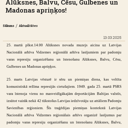
Alūksnes, Balvu, Cēsu, Gulbenes un
Madonas apriņķos!
/
Sākums
Aktualitātes
13.03.2025
25. martā plkst.14.00 Alūksnes novada muzejs aicina uz Latvijas
Nacionālā arhīva Vidzemes reģionālā arhīva lasījumiem par padomju
varas represiju organizēšanu un īstenošanu Alūksnes, Balvu, Cēsu,
Gulbenes un Madonas apriņķos.
25. marts Latvijas vēsturē ir sēru un piemiņas diena, kas veltīta
komunistiskā režīma represijās cietušajiem. 1949. gada 25. martā PSRS
vara īstenoja vienu no masveidīgākajām deportācijām Baltijas valstīs,
izsūtot vairāk nekā 42 tūkstošus Latvijas iedzīvotāju uz attāliem Padomju
Savienības reģioniem. Šīs traģēdijas piemiņas kontekstā Latvijas
Nacionālā arhīva Vidzemes reģionālais arhīvs organizē lasījumus par
padomju varas represiju organizēšanu un īstenošanu Alūksnes, Balvu,