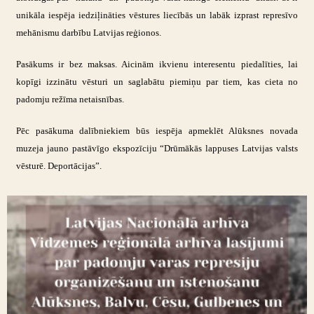
unikāla iespēja iedziļināties vēstures liecībās un labāk izprast represīvo
mehānismu darbību Latvijas reģionos.
Pasākums ir bez maksas. Aicinām ikvienu interesentu piedalīties, lai
kopīgi izzinātu vēsturi un saglabātu piemiņu par tiem, kas cieta no
padomju režīma netaisnības.
Pēc pasākuma dalībniekiem būs iespēja apmeklēt Alūksnes novada
muzeja jauno pastāvīgo ekspozīciju “Drūmākās lappuses Latvijas valsts
vēsturē. Deportācijas”.