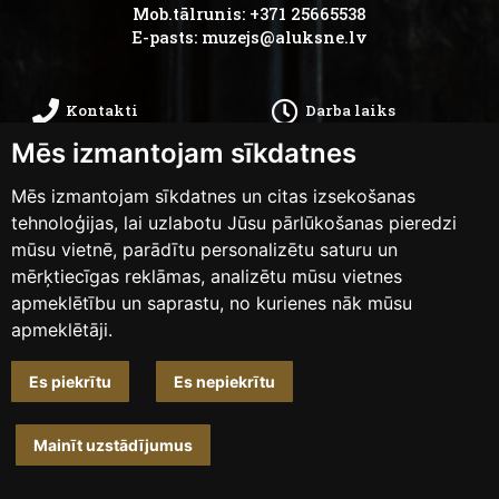
Mob.tālrunis: +371 25665538
E-pasts:
muzejs@aluksne.lv
Kontakti
Darba laiks
Mēs izmantojam sīkdatnes
Kā nokļūt
Privātums
Mēs izmantojam sīkdatnes un citas izsekošanas
Piekļūstamības
tehnoloģijas, lai uzlabotu Jūsu pārlūkošanas pieredzi
Anketas
mūsu vietnē, parādītu personalizētu saturu un
paziņojums
mērķtiecīgas reklāmas, analizētu mūsu vietnes
apmeklētību un saprastu, no kurienes nāk mūsu
apmeklētāji.
Mainīt sīkdatņu iestatījumus
Es piekrītu
Es nepiekrītu
Dizains un izstrāde
weblapa.lv
Mainīt uzstādījumus