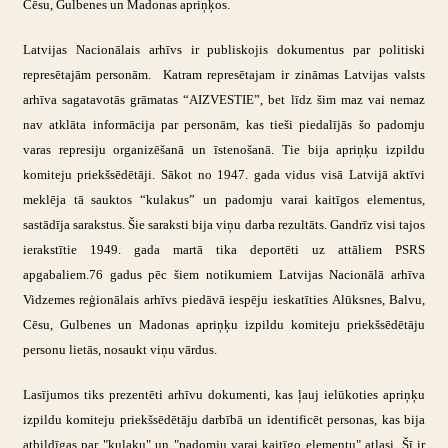
Cēsu, Gulbenes un Madonas apriņķos.
Latvijas Nacionālais arhīvs ir publiskojis dokumentus par politiski
represētajām personām. Katram represētajam ir zināmas Latvijas valsts
arhīva sagatavotās grāmatas “AIZVESTIE”, bet līdz šim maz vai nemaz
nav atklāta informācija par personām, kas tieši piedalījās šo padomju
varas represiju organizēšanā un īstenošanā. Tie bija apriņķu izpildu
komiteju priekšsēdētāji. Sākot no 1947. gada vidus visā Latvijā aktīvi
meklēja tā sauktos “kulakus” un padomju varai kaitīgos elementus,
sastādīja sarakstus. Šie saraksti bija viņu darba rezultāts. Gandrīz visi tajos
ierakstītie 1949. gada martā tika deportēti uz attāliem PSRS
apgabaliem.76 gadus pēc šiem notikumiem Latvijas Nacionālā arhīva
Vidzemes reģionālais arhīvs piedāvā iespēju ieskatīties Alūksnes, Balvu,
Cēsu, Gulbenes un Madonas apriņķu izpildu komiteju priekšsēdētāju
personu lietās, nosaukt viņu vārdus.
Lasījumos tiks prezentēti arhīvu dokumenti, kas ļauj ielūkoties apriņķu
izpildu komiteju priekšsēdētāju darbībā un identificēt personas, kas bija
atbildīgas par "kulaku" un "padomju varai kaitīgo elementu" atlasi. Šī ir