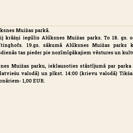
ūksnes Muižas parkā.
ij krāšņi iegūlis Alūksnes Muižas parks. To 18. gs. o
ītinghofs. 19.gs. sākumā Alūksnes Muižas parks 
sdienās tas pieder pie nozīmīgākajiem vēstures un kul
snes Muižas parku, ieklausoties stāstījumā par park
(latviešu valodā) un plkst. 14:00 (krievu valodā) Tikš
onāriem- 1,00 EUR.