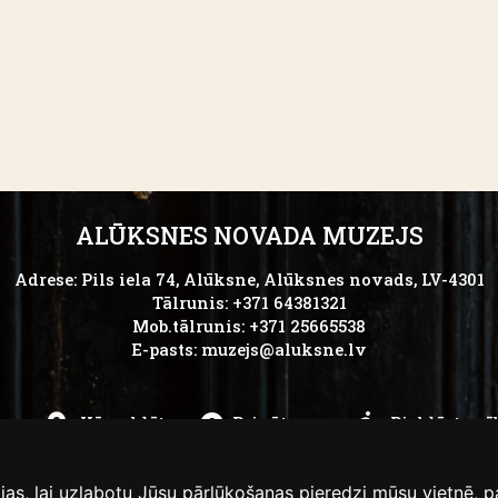
ALŪKSNES NOVADA MUZEJS
Adrese: Pils iela 74, Alūksne, Alūksnes novads, LV-4301
Tālrunis: +371 64381321
Mob.tālrunis: +371 25665538
E-pasts:
muzejs@aluksne.lv
ks
Kā nokļūt
Privātums
Piekļūstamī
as, lai uzlabotu Jūsu pārlūkošanas pieredzi mūsu vietnē, p