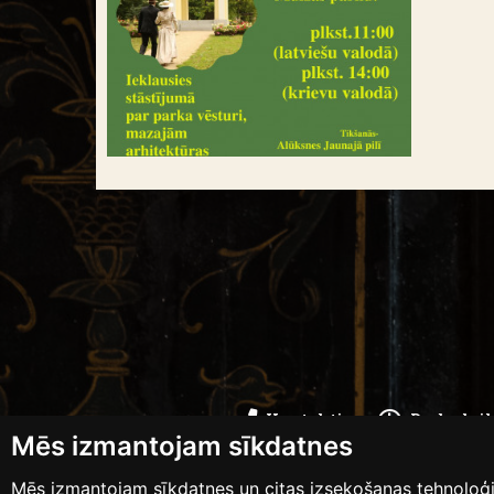
Kontakti
Darba lai
Mēs izmantojam sīkdatnes
Mēs izmantojam sīkdatnes un citas izsekošanas tehnoloģij