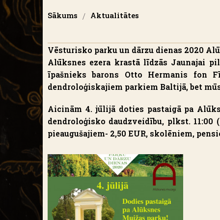
Sākums
/
Aktualitātes
Vēsturisko parku un dārzu dienas 2020 Al
Alūksnes ezera krastā līdzās Jaunajai pil
īpašnieks barons Otto Hermanis fon F
dendroloģiskajiem parkiem Baltijā, bet mū
Aicinām 4. jūli
jā doties pastaigā pa Alūk
dendroloģisko daudzveidību, plkst. 11:00 
pieaugušajiem- 2,50 EUR, skolēniem, pensi