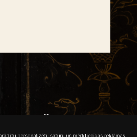
bas paziņojums
Anketas
arādītu personalizētu saturu un mērķtiecīgas reklāmas,