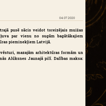
04.07.2020
trajā pusē sācis veidot toreizējais muižas
kļuva par vienu no sugām bagātākajiem
tūras pieminekļiem Latvijā.
a vēsturi, mazajām arhitektūras formām un
anās Alūksnes Jaunajā pilī. Dalības maksa: