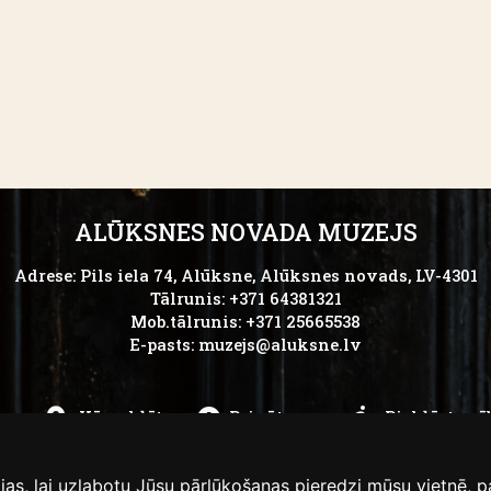
ALŪKSNES NOVADA MUZEJS
Adrese: Pils iela 74, Alūksne, Alūksnes novads, LV-4301
Tālrunis: +371 64381321
Mob.tālrunis: +371 25665538
E-pasts:
muzejs@aluksne.lv
ks
Kā nokļūt
Privātums
Piekļūstamī
as, lai uzlabotu Jūsu pārlūkošanas pieredzi mūsu vietnē, p