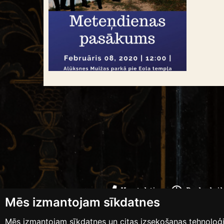
Kontakti
Darba lai
Mēs izmantojam sīkdatnes
Mēs izmantojam sīkdatnes un citas izsekošanas tehnoloģij