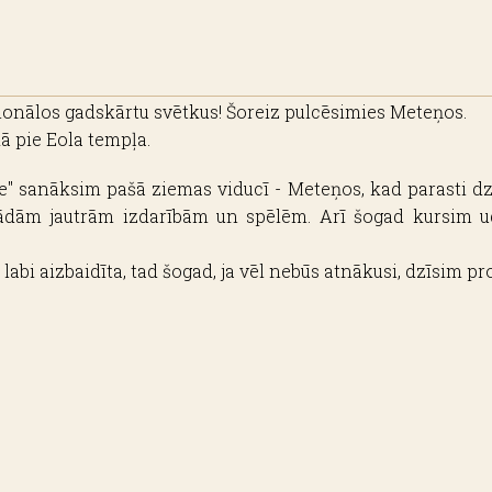
cionālos gadskārtu svētkus! Šoreiz pulcēsimies Meteņos.
 pie Eola tempļa.
te" sanāksim pašā ziemas viducī - Meteņos, kad parasti 
ādām jautrām izdarībām un spēlēm. Arī šogad kursim u
 labi aizbaidīta, tad šogad, ja vēl nebūs atnākusi, dzīsim p