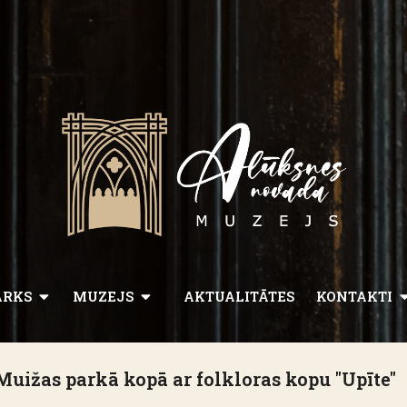
ARKS
MUZEJS
AKTUALITĀTES
KONTAKTI
ižas parkā kopā ar folkloras kopu "Upīte"