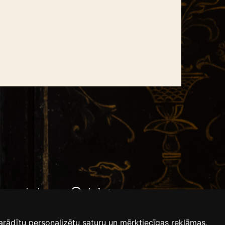
bas paziņojums
Anketas
arādītu personalizētu saturu un mērķtiecīgas reklāmas,