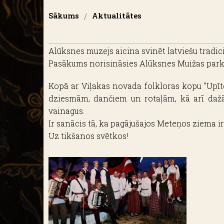
Sākums
/
Aktualitātes
Alūksnes muzejs aicina svinēt latviešu tradi
Pasākums norisināsies Alūksnes Muižas parkā
Kopā ar Viļakas novada folkloras kopu "Upī
dziesmām, dančiem un rotaļām, kā arī daž
vainagus.
Ir sanācis tā, ka pagājušajos Meteņos ziema ir
Uz tikšanos svētkos!