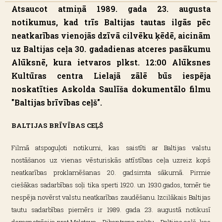
Atsaucot atmiņā 1989. gada 23. augusta
notikumus, kad trīs Baltijas tautas ilgās pēc
neatkarības vienojās dzīvā cilvēku ķēdē, aicinām
uz Baltijas ceļa 30. gadadienas atceres pasākumu
Alūksnē, kura ietvaros plkst. 12:00 Alūksnes
Kultūras centra Lielajā zālē būs iespēja
noskatīties Askolda Saulīša dokumentālo filmu
"Baltijas brīvības ceļš".
BALTIJAS BRĪVĪBAS CEĻŠ
Filmā atspoguļoti notikumi, kas saistīti ar Baltijas valstu
nostāšanos uz vienas vēsturiskās attīstības ceļa uzreiz kopš
neatkarības proklamēšanas 20. gadsimta sākumā. Pirmie
ciešākas sadarbības soļi tika sperti 1920. un 1930.gados, tomēr tie
nespēja novērst valstu neatkarības zaudēšanu. Izcilākais Baltijas
tautu sadarbības piemērs ir 1989. gada 23. augustā notikusī