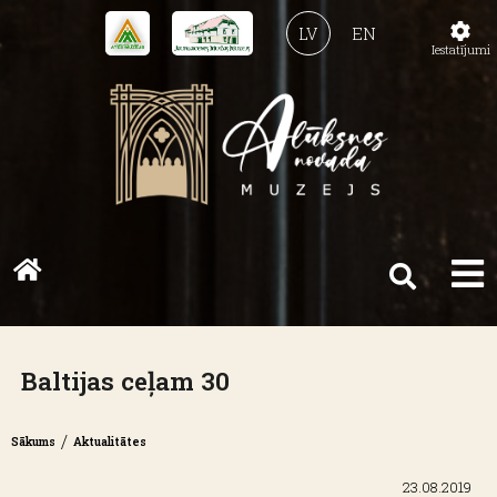
LV
EN
Iestatījumi
Baltijas ceļam 30
/
Sākums
Aktualitātes
23.08.2019