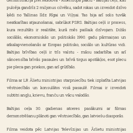
demonstrācija pret Molotova - Ribentropa paktu - Baltijas ceļš, kas
pulcēja gandrīz 2 miljonus cilvēku, sadot rokas un izveidot dzīvo
ķēdi no Tallinas līdz Rīgai un Viļņai. Tas bija arī solis tuvāk
neatkarības atjaunošanai, sabrūkot PSRS. Baltijas ceļš ir process,
kura rezultāts ir realitāte, kurā mēs pašlaik dzīvojam. Dižās
sociālās, ekonomiskās un politiskās 1990. gadu pārmaiņas un
atkalapvienošanās ar Eiropas politisko, sociālo un kultūras vidi.
Baltijas brīvības ceļš ir trīs valstu - māsu sadarbība un arī
sāncensība brīvās pasaules un brīvā tirgus apstākļos, esot plecu
pie pleca gan priekos, gan arī grūtībās.
Filma ar LR Ālietu ministrijas starpniecību tiek izplatīta Latvijas
vēstniecībās un konsulātos visā pasaulē. Filmai ir izveidoti
subtitri angļu, krievu, franču un vācu valodās.
Baltijas ceļa 30. gadienas atceres pasākumi ar filmas
demonstrēšanu plānoti gan vēstniecībās, gan latviešu diasporās.
Filma veidota pēc Latvijas Televīzijas un Ārlietu ministrijas