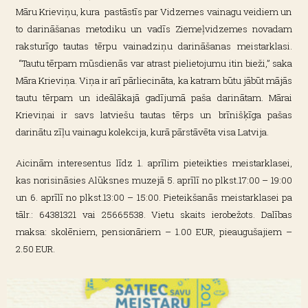
Māru Krieviņu, kura pastāstīs par Vidzemes vainagu veidiem un
to darināšanas metodiku un vadīs Ziemeļvidzemes novadam
raksturīgo tautas tērpu vainadziņu darināšanas meistarklasi.
“Tautu tērpam mūsdienās var atrast pielietojumu itin bieži,” saka
Māra Krieviņa. Viņa ir arī pārliecināta, ka katram būtu jābūt mājās
tautu tērpam un ideālākajā gadījumā paša darinātam. Mārai
Krieviņai ir savs latviešu tautas tērps un brīnišķīga pašas
darinātu zīļu vainagu kolekcija, kurā pārstāvēta visa Latvija.
Aicinām interesentus līdz 1. aprīlim pieteikties meistarklasei,
kas norisināsies Alūksnes muzejā 5. aprīlī no plkst.17:00 – 19:00
un 6. aprīlī no plkst.13:00 – 15:00. Pieteikšanās meistarklasei pa
tālr.: 64381321 vai 25665538. Vietu skaits ierobežots. Dalības
maksa: skolēniem, pensionāriem – 1.00 EUR, pieaugušajiem –
2.50 EUR.