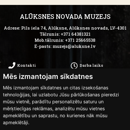
ALŪKSNES NOVADA MUZEJS
Adrese: Pils iela 74, Alūksne, Alūksnes novads, LV-4301
Tālrunis: +371 64381321
Mob.tālrunis: +371 25665538
E-pasts:
muzejs@aluksne.lv
Kontakti
Darba laiks
Mēs izmantojam sīkdatnes
Kā nokļūt
Privātums
Mēs izmantojam sīkdatnes un citas izsekošanas
Piekļūstamības
tehnoloģijas, lai uzlabotu Jūsu pārlūkošanas pieredzi
Anketas
mūsu vietnē, parādītu personalizētu saturu un
paziņojums
mērķtiecīgas reklāmas, analizētu mūsu vietnes
apmeklētību un saprastu, no kurienes nāk mūsu
apmeklētāji.
Mainīt sīkdatņu iestatījumus