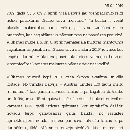
05.04.2019
2019. gada 5., 6. un 7. aprīlī visā Latvijā jau vienpadsmito reizi
notiks pasākums „Satiec savu meistaru!”. Tā būtība ir vēstīt
plašākai sabiedrībai par cilvēku, par viņa zināšanām un
prasmēm, kas saglabātas un pārmantotas no paaudzes paaudzē.
Alūksnes muzejā 5. un 6. aprīlī nemateriālā kultūras mantojuma
saglabāšanas pasākuma „Satiec savu meistaru 2019” ietvaros būs
iespēja darināt Alūksnes pusei raksturīgos vainagus Latvijas
Amatniecības kameras meistares Māras Krieviņas vadībā.
Alūksnes muzejā kopš 2018. gada oktobra skatāma unikāla
izstāde “No trimdas Latvijā – Austras Lindes 120 tautu meitu
miniatūras”, kas parāda latviešu tautas tērpa bagātību, dažādību
un krāšņumu. Tērpi gatavoti pēc Latvijas Lauksaimniecības
kameras 1939. gadā izdotas grāmatas, kur aprakstīta dažādu
novadu tērpu gatavošanas gaita. Daudzi no izstādes
apmeklētājiem izrāda interesi par sava latviešu tautas tērpa
darināšanu, tādēļ Alūksnes muzejs piedāvā tikties ar meistari