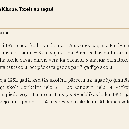
Alūksne. Toreiz un tagad
ola.
 1871. gadā, kad tika dibināta Alūksnes pagasta Paideru s
ums celt jaunu – Kanaviņu kalnā. Būvniecības darbi sākti
ltā skola savas durvis vēra kā pagasta 6-klasīgā pamatskol
ta tautskolu, bet pēckara gados par 7-gadīgo skolu.
oja 1951. gadā, kad tās skolēni pārcelti uz tagadējo ģimnā
jā skolā Jāņkalna ielā 51 – uz Kanaviņu ielu 14. Pārkā
 piedzīvoja atjaunotās Latvijas Republikas laikā. 1995. g
nizējot un apvienojot Alūksnes vidusskolu un Alūksnes vak