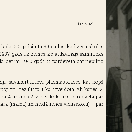
01.09.2021
kola. 20. gadsimta 30. gados, kad vecā skolas
 1937. gadā uz zemes, ko atdāvināja saimnieks
a, bet jau 1940. gadā tā pārdēvēta par nepilno
ziju, savukārt krievu plūsmas klases, kas kopš
rtojumu rezultātā tika izveidota Alūksnes 2.
adā Alūksnes 2. vidusskola tika pārdēvēta par
ara (maiņu) un neklātienes vidusskolu) – par