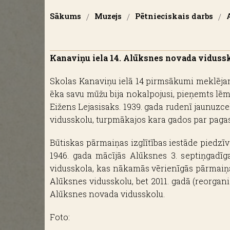
Sākums
/
Muzejs
/
Pētnieciskais darbs
/
Kanaviņu iela 14. Alūksnes novada vidussk
Skolas Kanaviņu ielā 14 pirmsākumi meklējami
ēka savu mūžu bija nokalpojusi, pieņemts lēm
Eižens Lejasisaks. 1939. gada rudenī jaunuzce
vidusskolu, turpmākajos kara gados par pagas
Būtiskas pārmaiņas izglītības iestāde piedzīv
1946. gada mācījās Alūksnes 3. septiņgadīga
vidusskola, kas nākamās vērienīgās pārmaiņas
Alūksnes vidusskolu, bet 2011. gadā (reorga
Alūksnes novada vidusskolu.
Foto: