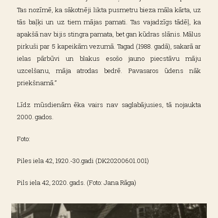
Tas nozīmē, ka sākotnēji likta pusmetru bieza māla kārta, uz
tās baļķi un uz tiem mājas pamati. Tas vajadzīgs tādēļ, ka
apakšā nav bijis stingra pamata, bet gan kūdras slānis. Mālus
pirkuši par 5 kapeikām vezumā. Tagad (1988. gadā), sakarā ar
ielas pārbūvi un blakus esošo jauno piecstāvu māju
uzcelšanu, māja atrodas bedrē. Pavasaros ūdens nāk
priekšnamā.”
Līdz mūsdienām ēka vairs nav saglabājusies, tā nojaukta
2000. gados.
Foto:
Piles iela 42, 1920.-30.gadi (DK20200601.001)
Pils iela 42, 2020. gads. (Foto: Jana Rāga)