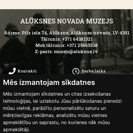
ALŪKSNES NOVADA MUZEJS
Adrese: Pils iela 74, Alūksne, Alūksnes novads, LV-4301
Tālrunis: +371 64381321
Mob.tālrunis: +371 25665538
E-pasts:
muzejs@aluksne.lv
Kontakti
Darba laiks
Mēs izmantojam sīkdatnes
Kā nokļūt
Privātums
Mēs izmantojam sīkdatnes un citas izsekošanas
Piekļūstamības
tehnoloģijas, lai uzlabotu Jūsu pārlūkošanas pieredzi
Anketas
mūsu vietnē, parādītu personalizētu saturu un
paziņojums
mērķtiecīgas reklāmas, analizētu mūsu vietnes
apmeklētību un saprastu, no kurienes nāk mūsu
apmeklētāji.