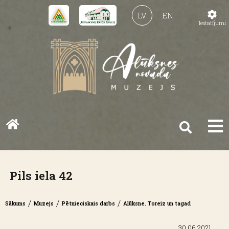
LV
EN
Iestatījumi
Pils iela 42
/
/
/
Sākums
Muzejs
Pētnieciskais darbs
Alūksne. Toreiz un tagad
30.06.2021