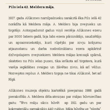
Pils iela 42. Meldera māja.
1927. gada Alūksnes namīpašnieku sarakstā ēka Pils ielā 42
norādīta kā Meldera māja. A. Melders bija zvejnieks un
tirgotājs. Astoņpadsmit gadus viņš rentēja Alūksnes ezeru
par 3000 latiem gadā, bija labs ezera pārzinātājs, saudzētājs
un apsaimniekotājs, kurš rūpējās par zivju krājumu
atjaunošanu un darba nodrošināšanu ezera apkārtnē
dzīvojošajiem zvejniekiem. Meldera mājas kreisajā spārnā,
skatoties no Pils ielas puses, tika ierīkota arī tirgotava, kurā
varēja iegādāties svaigas un žāvētas zivis, kā arī vēžus.
Nozvejotos repšus A. Melders tirgoja ne tikai Alūksnē, bet arī
Rīgā.
Alūksnes muzeja objektu kartotēkā pieejamas 1988. gadā
pierakstītās A. Meldera dēla atmiņas par mājas būvniecības
gaitu: “Tēvs māju sācis būvēt ap 1911. gadu un par
kokmateriālu samaksājis 440 rubļus. Māja būvēta uz “plosta”.