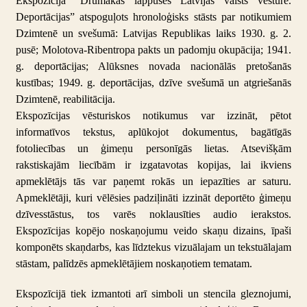
Ekspozīcijā “Drūmākas lappuses Latvijas valsts vēsturē.
Deportācijas” atspoguļots hronoloģisks stāsts par notikumiem
Dzimtenē un svešumā: Latvijas Republikas laiks 1930. g. 2.
pusē; Molotova-Ribentropa pakts un padomju okupācija; 1941.
g. deportācijas; Alūksnes novada nacionālās pretošanās
kustības; 1949. g. deportācijas, dzīve svešumā un atgriešanās
Dzimtenē, reabilitācija.
Ekspozīcijas vēsturiskos notikumus var izzināt, pētot
informatīvos tekstus, aplūkojot dokumentus, bagātīgās
fotoliecības un ģimeņu personīgās lietas. Atsevišķām
rakstiskajām liecībām ir izgatavotas kopijas, lai ikviens
apmeklētājs tās var paņemt rokās un iepazīties ar saturu.
Apmeklētāji, kuri vēlēsies padziļināti izzināt deportēto ģimeņu
dzīvesstāstus, tos varēs noklausīties audio ierakstos.
Ekspozīcijas kopējo noskaņojumu veido skaņu dizains, īpaši
komponēts skaņdarbs, kas līdztekus vizuālajam un tekstuālajam
stāstam, palīdzēs apmeklētājiem noskaņotiem tematam.
Ekspozīcijā tiek izmantoti arī simboli un stencila gleznojumi,