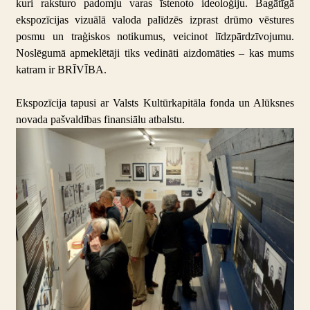
kuri raksturo padomju varas īstenoto ideoloģiju. Bagātīgā
ekspozīcijas vizuālā valoda palīdzēs izprast drūmo vēstures
posmu un traģiskos notikumus, veicinot līdzpārdzīvojumu.
Noslēgumā apmeklētāji tiks vedināti aizdomāties – kas mums
katram ir BRĪVĪBA.
Ekspozīcija tapusi ar Valsts Kultūrkapitāla fonda un Alūksnes
novada pašvaldības finansiālu atbalstu.