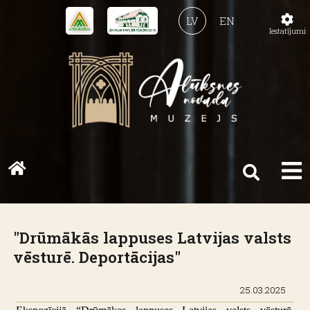
LV
EN
Iestatījumi
"Drūmākās lappuses Latvijas valsts
vēsturē. Deportācijas"
25.03.2025