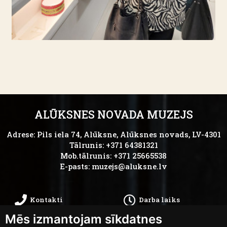
ALŪKSNES NOVADA MUZEJS
Adrese: Pils iela 74, Alūksne, Alūksnes novads, LV-4301
Tālrunis: +371 64381321
Mob.tālrunis: +371 25665538
E-pasts:
muzejs@aluksne.lv
Kontakti
Darba laiks
Mēs izmantojam sīkdatnes
Kā nokļūt
Privātums