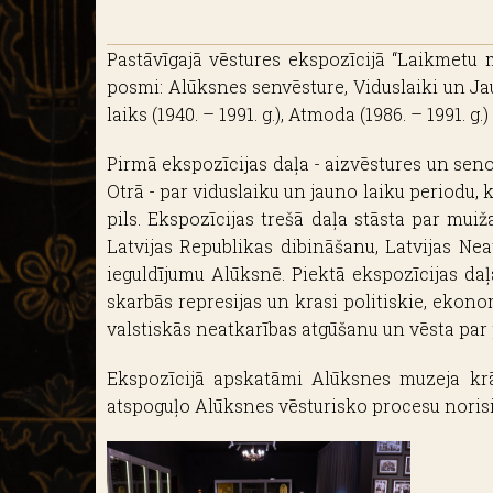
Pastāvīgajā vēstures ekspozīcijā “Laikmetu m
posmi: Alūksnes senvēsture, Viduslaiki un Jaunie 
laiks (1940. – 1991. g.), Atmoda (1986. – 1991. g
Pirmā ekspozīcijas daļa - aizvēstures un seno 
Otrā - par viduslaiku un jauno laiku periodu,
pils. Ekspozīcijas trešā daļa stāsta par mu
Latvijas Republikas dibināšanu, Latvijas Ne
ieguldījumu Alūksnē. Piektā ekspozīcijas daļ
skarbās represijas un krasi politiskie, ekono
valstiskās neatkarības atgūšanu un vēsta par
Ekspozīcijā apskatāmi Alūksnes muzeja krā
atspoguļo Alūksnes vēsturisko procesu norisi