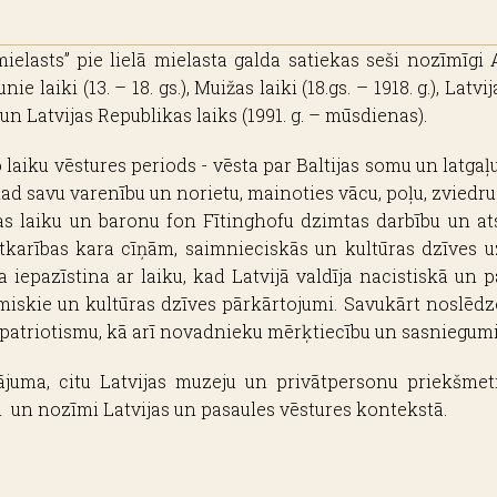
ielasts” pie lielā mielasta galda satiekas seši nozīmīgi 
laiki (13. – 18. gs.), Muižas laiki (18.gs. – 1918. g.), Latvi
.) un Latvijas Republikas laiks (1991. g. – mūsdienas).
laiku vēstures periods - vēsta par Baltijas somu un latgaļu
 kad savu varenību un norietu, mainoties vācu, poļu, zviedr
ižas laiku un baronu fon Fītinghofu dzimtas darbību un at
atkarības kara cīņām, saimnieciskās un kultūras dzīves u
a iepazīstina ar laiku, kad Latvijā valdīja nacistiskā un 
miskie un kultūras dzīves pārkārtojumi. Savukārt noslēdzo
 patriotismu, kā arī novadnieku mērķtiecību un sasniegum
juma, citu Latvijas muzeju un privātpersonu priekšmeti
 un nozīmi Latvijas un pasaules vēstures kontekstā.