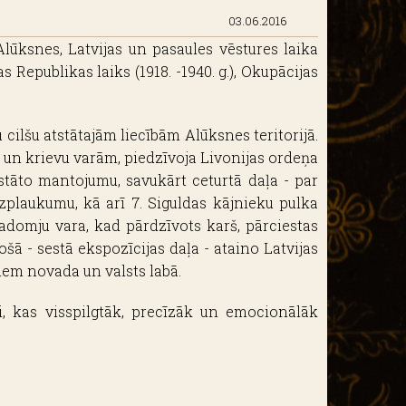
03.06.2016
Alūksnes, Latvijas un pasaules vēstures laika
jas Republikas laiks (1918. -1940. g.), Okupācijas
 cilšu atstātajām liecībām Alūksnes teritorijā.
u un krievu varām, piedzīvoja Livonijas ordeņa
stāto mantojumu, savukārt ceturtā daļa - par
zplaukumu, kā arī 7. Siguldas kājnieku pulka
padomju vara, kad pārdzīvots karš, pārciestas
šā - sestā ekspozīcijas daļa - ataino Latvijas
iem novada un valsts labā.
, kas visspilgtāk, precīzāk un emocionālāk