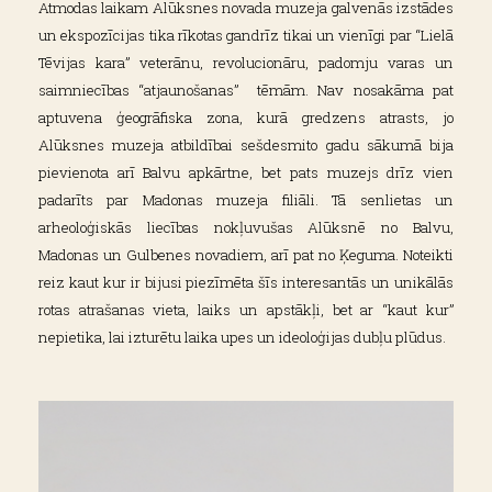
Atmodas laikam Alūksnes novada muzeja galvenās izstādes
un ekspozīcijas tika rīkotas gandrīz tikai un vienīgi par “Lielā
Tēvijas kara” veterānu, revolucionāru, padomju varas un
saimniecības “atjaunošanas” tēmām. Nav nosakāma pat
aptuvena ģeogrāfiska zona, kurā gredzens atrasts, jo
Alūksnes muzeja atbildībai sešdesmito gadu sākumā bija
pievienota arī Balvu apkārtne, bet pats muzejs drīz vien
padarīts par Madonas muzeja filiāli. Tā senlietas un
arheoloģiskās liecības nokļuvušas Alūksnē no Balvu,
Madonas un Gulbenes novadiem, arī pat no Ķeguma. Noteikti
reiz kaut kur ir bijusi piezīmēta šīs interesantās un unikālās
rotas atrašanas vieta, laiks un apstākļi, bet ar “kaut kur”
nepietika, lai izturētu laika upes un ideoloģijas dubļu plūdus.