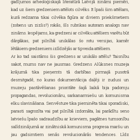
gadījumos arheoloģiskajā literatūrā Latvijā zināmi piemēri,
kad uz šiem gredzeniem attēlots cilvēks. It īpaši šim attēlam,
kurā redzama tikai cilvēka figūra ar diviem priekšmetiem
(zobens un zizlis?) rokās, šīs rubrikas autoram analogs nav
zināms. Iespējams, ka gredzeni ar cilvēku attēliem varētu būt
dārgākas, pat pilnībā unikālas šo rotu versijas, kamēr
lētākiem gredzeniem izlīdzējās ar tipveida attēliem.
Ar ko tad saistāms šis gredzens ar unikālo attēlu? Taisnību
sakot, mums nav ne jausmas. Gredzens Alūksnes muzeja
krājumā tika pieņemts tā darbības pirmajā pusotrā
desmitgadē, no kuras dokumentācija daļēji ir zudusi un
muzeju pastāvēšanas prioritāte šajā laikā bija padomju
propagandas, revolucionāru, sarkanarmiešu un komunisma
elku slavināšana. Senvēsture tika pieminēta tikai sporadiski,
parasti sagrozīta vai pat pilnībā izdomāta, lai parādītu seno
latviešu īpašo sadraudzību ar krieviem, pagātnes tumsonību
salīdzinājumā ar zinātniskā komunisma progresa maršu un
jau gadsimtiem senās revolucionārās tendences. Līdz