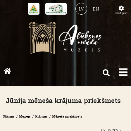
LV
EN
Iestatījumi
Jūnija mēneša krājuma priekšmets
/
/
/
Sākums
Muzejs
Krājums
Mēneša priekšmets
07.06.2026