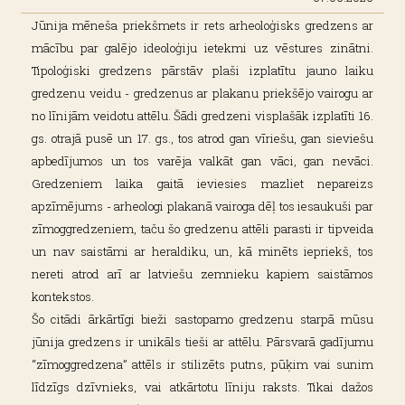
Jūnija mēneša priekšmets ir rets arheoloģisks gredzens ar
mācību par galējo ideoloģiju ietekmi uz vēstures zinātni.
Tipoloģiski gredzens pārstāv plaši izplatītu jauno laiku
gredzenu veidu - gredzenus ar plakanu priekšējo vairogu ar
no līnijām veidotu attēlu. Šādi gredzeni visplašāk izplatīti 16.
gs. otrajā pusē un 17. gs., tos atrod gan vīriešu, gan sieviešu
apbedījumos un tos varēja valkāt gan vāci, gan nevāci.
Gredzeniem laika gaitā ieviesies mazliet nepareizs
apzīmējums - arheologi plakanā vairoga dēļ tos iesaukuši par
zīmoggredzeniem, taču šo gredzenu attēli parasti ir tipveida
un nav saistāmi ar heraldiku, un, kā minēts iepriekš, tos
nereti atrod arī ar latviešu zemnieku kapiem saistāmos
kontekstos.
Šo citādi ārkārtīgi bieži sastopamo gredzenu starpā mūsu
jūnija gredzens ir unikāls tieši ar attēlu. Pārsvarā gadījumu
“zīmoggredzena” attēls ir stilizēts putns, pūķim vai sunim
līdzīgs dzīvnieks, vai atkārtotu līniju raksts. Tikai dažos