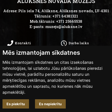
ALŪKSNES NOVADA MUZEJS
Adrese: Pils iela 74, Alūksne, Alūksnes novads, LV-4301
Tālrunis: +371 64381321
Mob.tālrunis: +371 25665538
E-pasts:
muzejs@aluksne.lv
Kontakti
Darba laiks
Mēs izmantojam sīkdatnes
Kā nokļūt
Privātums
Mēs izmantojam sīkdatnes un citas izsekošanas
Piekļūstamības
tehnoloģijas, lai uzlabotu Jūsu pārlūkošanas pieredzi
Anketas
mūsu vietnē, parādītu personalizētu saturu un
paziņojums
mērķtiecīgas reklāmas, analizētu mūsu vietnes
apmeklētību un saprastu, no kurienes nāk mūsu
apmeklētāji.
Mainīt sīkdatņu iestatījumus
Es piekrītu
Es nepiekrītu
Dizains un izstrāde