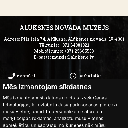
ALŪKSNES NOVADA MUZEJS
Adrese: Pils iela 74, Alūksne, Alūksnes novads, LV-4301
Tālrunis: +371 64381321
Mob.tālrunis: +371 25665538
E-pasts:
muzejs@aluksne.lv
Kontakti
Darba laiks
Mēs izmantojam sīkdatnes
Kā nokļūt
Privātums
Mēs izmantojam sīkdatnes un citas izsekošanas
Piekļūstamības
tehnoloģijas, lai uzlabotu Jūsu pārlūkošanas pieredzi
Anketas
mūsu vietnē, parādītu personalizētu saturu un
paziņojums
mērķtiecīgas reklāmas, analizētu mūsu vietnes
apmeklētību un saprastu, no kurienes nāk mūsu