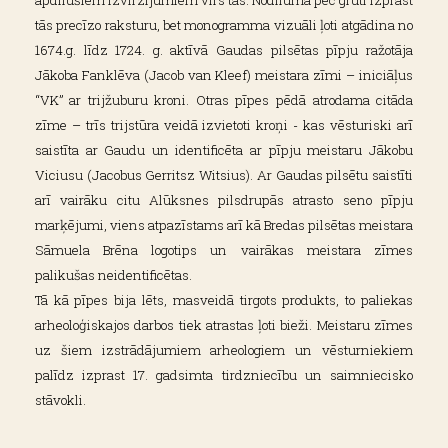
apdilušiem izvirzījumiem virs tās. Nodiluma pēc grūti izprast
tās precīzo raksturu, bet monogramma vizuāli ļoti atgādina no
1674.g. līdz 1724. g. aktīvā Gaudas pilsētas pīpju ražotāja
Jākoba Fanklēva (Jacob van Kleef) meistara zīmi – iniciāļus
“VK” ar trijžuburu kroni. Otras pīpes pēdā atrodama citāda
zīme – trīs trijstūra veidā izvietoti kroņi - kas vēsturiski arī
saistīta ar Gaudu un identificēta ar pīpju meistaru Jākobu
Viciusu (Jacobus Gerritsz Witsius). Ar Gaudas pilsētu saistīti
arī vairāku citu Alūksnes pilsdrupās atrasto seno pīpju
marķējumi, viens atpazīstams arī kā Bredas pilsētas meistara
Sāmuela Brēna logotips un vairākas meistara zīmes
palikušas neidentificētas.
Tā kā pīpes bija lēts, masveidā tirgots produkts, to paliekas
arheoloģiskajos darbos tiek atrastas ļoti bieži. Meistaru zīmes
uz šiem izstrādājumiem arheologiem un vēsturniekiem
palīdz izprast 17. gadsimta tirdzniecību un saimniecisko
stāvokli.