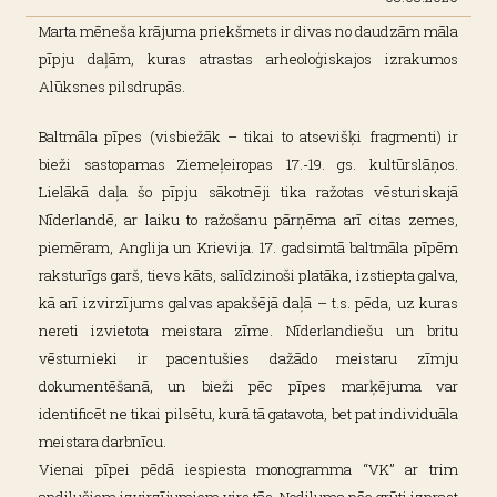
Marta mēneša krājuma priekšmets ir divas no daudzām māla
pīpju daļām, kuras atrastas arheoloģiskajos izrakumos
Alūksnes pilsdrupās.
Baltmāla pīpes (visbiežāk – tikai to atsevišķi fragmenti) ir
bieži sastopamas Ziemeļeiropas 17.-19. gs. kultūrslāņos.
Lielākā daļa šo pīpju sākotnēji tika ražotas vēsturiskajā
Nīderlandē, ar laiku to ražošanu pārņēma arī citas zemes,
piemēram, Anglija un Krievija. 17. gadsimtā baltmāla pīpēm
raksturīgs garš, tievs kāts, salīdzinoši platāka, izstiepta galva,
kā arī izvirzījums galvas apakšējā daļā – t.s. pēda, uz kuras
nereti izvietota meistara zīme. Nīderlandiešu un britu
vēsturnieki ir pacentušies dažādo meistaru zīmju
dokumentēšanā, un bieži pēc pīpes marķējuma var
identificēt ne tikai pilsētu, kurā tā gatavota, bet pat individuāla
meistara darbnīcu.
Vienai pīpei pēdā iespiesta monogramma “VK” ar trim