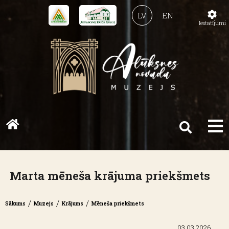
LV
EN
Iestatījumi
Marta mēneša krājuma priekšmets
/
/
/
Sākums
Muzejs
Krājums
Mēneša priekšmets
03.03.2026