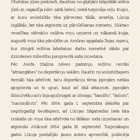
Ohotskas jūras piekrasti, daudzas no gājējām labprātāk ielēca
jūrā un sagaidīja nāvi saltā ūdenī, nekā turpināja ceļu. Kuģis,
ar kuru ieslodzītās tika pārvestas tālāk, avarēja, Lūcija
izglābās, bet tika atgriezta uz pārsūtīšanas nometni. Sliktais
veselības stāvoklis neļāva viņu uzņemt uz nākamā kuģa,
augustā viņa tika pārsūtīta uz Amūras apgabala Zejas rajonu,
kur stingrā režīma labošanas darbu nometnē sākās par
dzimtenes mīlestību piespriestā soda izciešana.
Pēc Josifa Staļina nāves padomju režīms centās
“atmazgāties” no deportāciju sekām. Daudzi no ieslodzītajiem
formāli tika atbrīvoti, taču deportāciju tēma joprojām netika
apspriesta un to upuri, kaut arī itkā attaisnoti, joprojām
līdzcilvēku acīs bija apzīmogoti ar zīmogu: “bandīts”, “fašists”,
“nacionālists”. Pēc 1954. gada 1. septembra dekrēta par
nepilngadīgi tiesātajiem, arī Lūcijas Sāgamežas lieta tika
izskatīa un viņa tika atbrīvota no tālākas soda izciešanas un
atgriezās Alūksnē 1954. gada 18. septembrī. Turpmākajos
gados Lūcija piedalījās jauno autoru apvienībā, publicēja