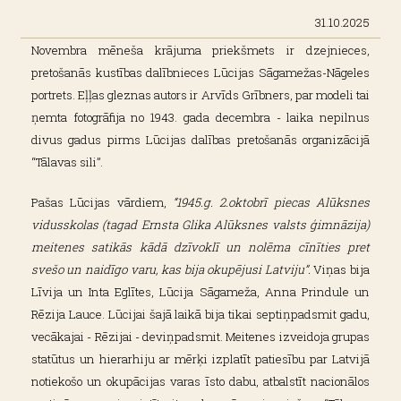
31.10.2025
Novembra mēneša krājuma priekšmets ir dzejnieces,
pretošanās kustības dalībnieces Lūcijas Sāgamežas-Nāgeles
portrets. Eļļas gleznas autors ir Arvīds Grībners, par modeli tai
ņemta fotogrāfija no 1943. gada decembra - laika nepilnus
divus gadus pirms Lūcijas dalības pretošanās organizācijā
“Tālavas sili”.
Pašas Lūcijas vārdiem,
“1945.g. 2.oktobrī piecas Alūksnes
vidusskolas (tagad Ernsta Glika Alūksnes valsts ģimnāzija)
meitenes satikās kādā dzīvoklī un nolēma cīnīties pret
svešo un naidīgo varu, kas bija okupējusi Latviju”.
Viņas bija
Līvija un Inta Eglītes, Lūcija Sāgameža, Anna Prindule un
Rēzija Lauce. Lūcijai šajā laikā bija tikai septiņpadsmit gadu,
vecākajai - Rēzijai - deviņpadsmit. Meitenes izveidoja grupas
statūtus un hierarhiju ar mērķi izplatīt patiesību par Latvijā
notiekošo un okupācijas varas īsto dabu, atbalstīt nacionālos