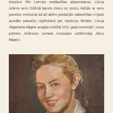
dzejoļus. Pēc Latvijas neatkarības atjaunošanas, Lūcija
izdeva savu Sibīrijā tapušo dzeju un prozu, dalījās ar savu
pieredzi svešumā, kā arī aktīvi piedalījās sabiedrības, it īpaši
jaunāko paaudžu izglītošanā par represiju tēmām. Lūcija
Sāgameža-Nāgele aizgāja mūžībā 2021. gada novembrī, viņas
portretu Alūksnes novada muzejam uzdāvināja Jānis
Nāgelis.