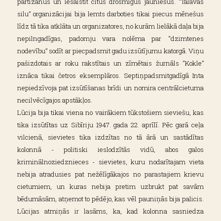
partizānus un iesaistīt citus drosmīgus jauniešus. “Tālavas
silu” organizācijai bija lemts darboties tikai piecus mēnešus
līdz tā tika atklāta un organizatores, no kurām lielākā daļa bija
nepilngadīgas, padomju vara nolēma par “dzimtenes
nodevību” sodīt ar piecpadsmit gadu izsūtījumu katorgā. Viņu
pašizdotais ar roku rakstītais un zīmētais žurnāls “Kokle”
iznāca tikai četros eksemplāros. Septiņpadsmitgadīgā Inta
nepiedzīvoja pat izsūtīšanas brīdi un nomira centrālcietuma
necilvēcīgajos apstākļos.
Lūcija bija tikai viena no vairākiem tūkstošiem sieviešu, kas
tika izsūtītas uz Sibīriju 1947. gada 22. aprīlī. Pēc garā ceļa
vilcienā, sievietes tika izdzītas no tā ārā un sastādītas
kolonnā - politiski ieslodzītās vidū, abos galos
kriminālnoziedznieces - sievietes, kuru nodarītajam vieta
nebija atradusies pat nežēlīgākajos no parastajiem krievu
cietumiem, un kuras nebija pretim uzbrukt pat savām
bēdumāsām, atņemot to pēdējo, kas vēl pauniņās bija palicis.
Lūcijas atmiņās ir lasāms, ka, kad kolonna sasniedza