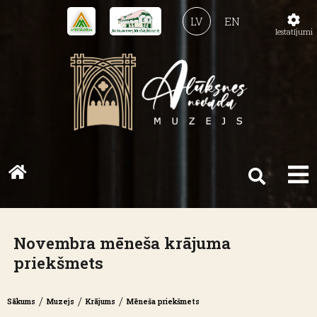
LV
EN
Iestatījumi
Novembra mēneša krājuma
priekšmets
/
/
/
Sākums
Muzejs
Krājums
Mēneša priekšmets