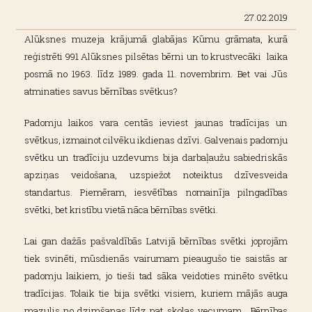
27.02.2019
Alūksnes muzeja krājumā glabājas Kūmu grāmata, kurā
reģistrēti 991 Alūksnes pilsētas bērni un to krustvecāki laika
posmā no 1963. līdz 1989. gada 11. novembrim. Bet vai Jūs
atminaties savus bērnības svētkus?
Padomju laikos vara centās ieviest jaunas tradīcijas un
svētkus, izmainot cilvēku ikdienas dzīvi. Galvenais padomju
svētku un tradīciju uzdevums bija darbaļaužu sabiedriskās
apziņas veidošana, uzspiežot noteiktus dzīvesveida
standartus. Piemēram, iesvētības nomainīja pilngadības
svētki, bet kristību vietā nāca bērnības svētki.
Lai gan dažās pašvaldībās Latvijā bērnības svētki joprojām
tiek svinēti, mūsdienās vairumam pieaugušo tie saistās ar
padomju laikiem, jo tieši tad sāka veidoties minēto svētku
tradīcijas. Tolaik tie bija svētki visiem, kuriem mājās auga
mazulis no dzimšanas līdz pat skolas vecumam. Bērnības