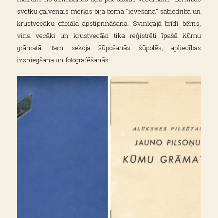
svētku galvenais mērķis bija bērna “ievešana” sabiedrībā un
krustvecāku oficiāla apstiprināšana. Svinīgajā brīdī bērns,
viņa vecāki un krustvecāki tika reģistrēti īpašā Kūmu
grāmatā. Tam sekoja šūpošanās šūpolēs, apliecības
izsniegšana un fotografēšanās.