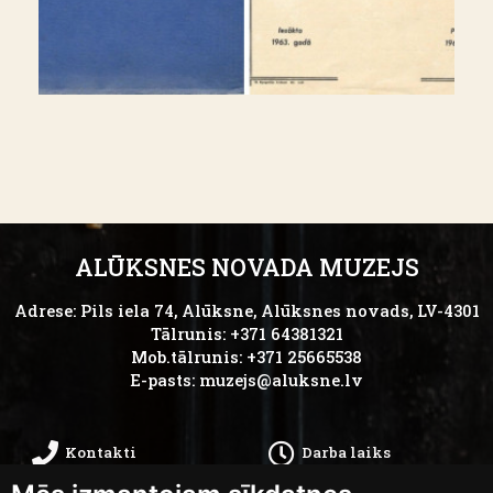
ALŪKSNES NOVADA MUZEJS
Adrese: Pils iela 74, Alūksne, Alūksnes novads, LV-4301
Tālrunis: +371 64381321
Mob.tālrunis: +371 25665538
E-pasts:
muzejs@aluksne.lv
Kontakti
Darba laiks