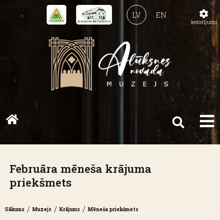
LV
EN
Iestatījumi
Februāra mēneša krājuma
priekšmets
/
/
/
Sākums
Muzejs
Krājums
Mēneša priekšmets